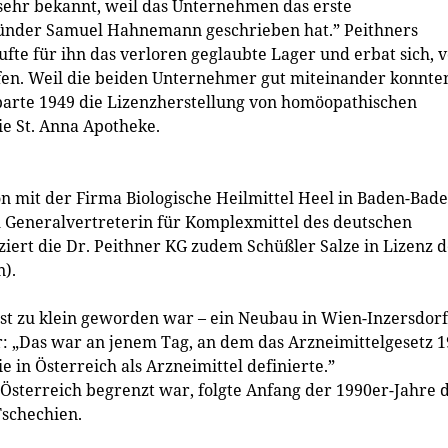
sehr bekannt, weil das Unternehmen das erste
nder ­Samuel Hahnemann geschrieben hat.” Peithners
te für ihn das verloren geglaubte Lager und erbat sich, 
rfen. Weil die beiden Unternehmer gut miteinander konnte
arte 1949 die Lizenz­herstellung von homöopathischen
ie St. Anna Apotheke.
on mit der Firma Biologische Heilmittel Heel in Baden-Bade
ch Generalvertreterin für Komplexmittel des deutschen
iert die Dr. Peithner KG zudem Schüßler Salze in Lizenz 
).
st zu klein geworden war – ein Neubau in Wien-Inzersdorf
 „Das war an jenem Tag, an dem das Arzneimittelgesetz 
e in Österreich als Arzneimittel definierte.”
Österreich begrenzt war, folgte Anfang der 1990er-Jahre 
Tschechien.