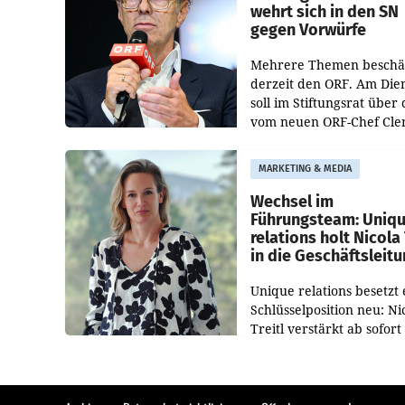
wehrt sich in den SN
gegen Vorwürfe
Mehrere Themen beschä
derzeit den ORF. Am Die
soll im Stiftungsrat über 
vom neuen ORF-Chef Cl
Pig vorgeschlagenen
Besetzungen für die
MARKETING & MEDIA
Direktionen abgestimmt
werden.
Wechsel im
Führungsteam: Uniq
relations holt Nicola 
in die Geschäftsleit
Unique relations besetzt 
Schlüsselposition neu: Ni
Treitl verstärkt ab sofort
Geschäftsleitung der Wi
PR-Agentur an der Seite 
Josef Kalina und Anna Ka
Mahr.