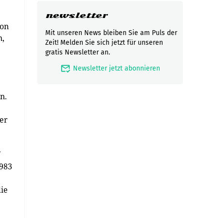
newsletter
von
Mit unseren News bleiben Sie am Puls der
n,
Zeit! Melden Sie sich jetzt für unseren
gratis Newsletter an.
mark_email_read
Newsletter jetzt abonnieren
n.
der
1983
die