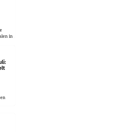
e
alen in
ich.
gen in
li:
lt
gen
uge
bnis
r als