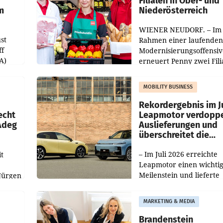
Filialen in Ober- und
m
Niederösterreich
WIENER NEUDORF. – Im
st
Rahmen einer laufenden
ff
Modernisierungsoffensiv
A)
erneuert Penny zwei Fili
Nieder- und Oberösterre
slauf-
Die beiden Standorte lie
MOBILITY BUSINESS
Haag sowie im rund
ilialen
Rekordergebnis im Ju
echt
Leapmotor verdoppe
 Adeg
Auslieferungen und
überschreitet die
100.000er-Marke
– Im Juli 2026 erreichte
t
Leapmotor einen wichti
Meilenstein und lieferte
Jürgen
weltweit 101.267 Fahrze
ich
aus, womit sich das Erge
MARKETING & MEDIA
gegenüber Juli 2025 meh
örde
verdoppelte (+102
walt
Brandenstein