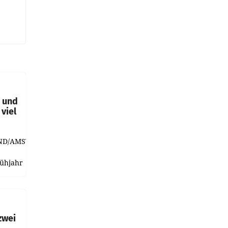
t und
viel
ND/AMSTERDAM.
rühjahr
h
zwei