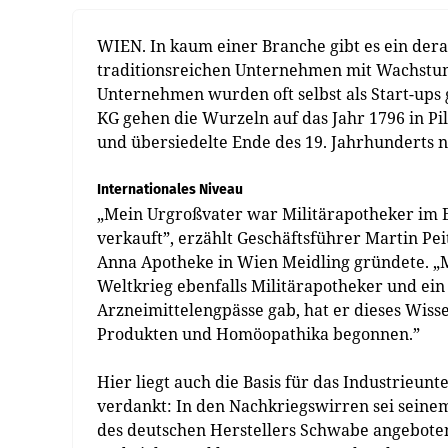
WIEN. In kaum einer Branche gibt es ein der
traditionsreichen Unternehmen mit Wachstums
Unternehmen wurden oft selbst als Start-ups 
KG gehen die Wurzeln auf das Jahr 1796 in Pil
und übersiedelte Ende des 19. Jahrhunderts 
Internationales Niveau
„Mein Urgroßvater war Militär­apotheker im 
verkauft”, erzählt Geschäftsführer Martin Pei
Anna Apotheke in Wien Meidling gründete. „
Weltkrieg ebenfalls Militärapotheker und ein 
Arzneimittelengpässe gab, hat er dieses Wiss
Produkten und Homöopathika begonnen.”
Hier liegt auch die Basis für das Industrieu
verdankt: In den Nachkriegswirren sei seine
des deutschen Herstellers Schwabe angeboten