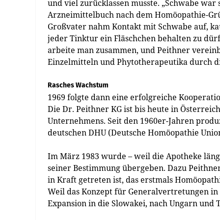
und viel zurücklassen musste. „Schwabe war 
Arzneimittelbuch nach dem Homöopathie-Grü
Großvater nahm Kontakt mit Schwabe auf, kauf
jeder Tinktur ein Fläschchen behalten zu dü
arbeite man zusammen, und Peithner vereinb
Einzelmitteln und Phytotherapeutika durch d
Rasches Wachstum
1969 folgte dann eine erfolgreiche Kooperati
Die Dr. Peithner KG ist bis heute in Österrei
Unternehmens. Seit den 1960er-Jahren produz
deutschen DHU (Deutsche Homöopathie Union
Im März 1983 wurde – weil die Apotheke läng
seiner Bestimmung übergeben. Dazu Peithner:
in Kraft getreten ist, das erstmals Homöopathi
Weil das Konzept für Generalvertretungen in 
Expansion in die Slowakei, nach Ungarn und 