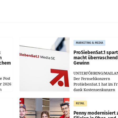
MARKETING & MEDIA
:
ProSiebenSat.1 spar
n
macht überraschend 
achem
Gewinn
UNTERFÖHRING/MAILA
e Post
Der Fernsehkonzern
hr 2026
ProSiebenSat.1 hat im F
n
dank Kostensenkungen
operativ wieder Gewinn
m Plus
gemacht und die
RETAIL
er
Markterwartung deutlic
übertroffen.
Penny modernisiert 