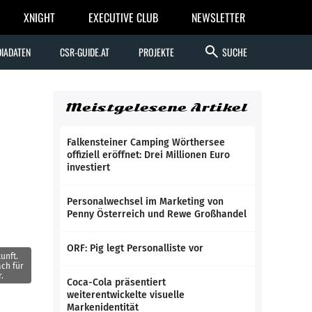
XNIGHT
EXECUTIVE CLUB
NEWSLETTER
search
IADATEN
CSR-GUIDE.AT
PROJEKTE
SUCHE
Meistgelesene Artikel
Falkensteiner Camping Wörthersee
offiziell eröffnet: Drei Millionen Euro
investiert
Personalwechsel im Marketing von
Penny Österreich und Rewe Großhandel
ORF: Pig legt Personalliste vor
unft.
ach für
.
Coca-Cola präsentiert
weiterentwickelte visuelle
Markenidentität