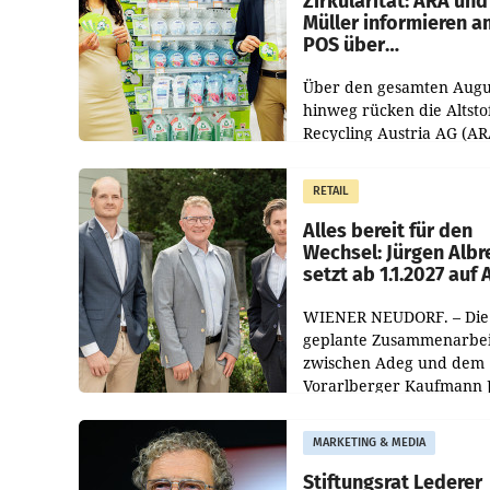
Zirkularität: ARA und
Müller informieren a
POS über
Kreislauffähigkeit
Über den gesamten Augu
hinweg rücken die Altsto
Recycling Austria AG (AR
und der Handelskonzern
Müller die Initiative „Krei
RETAIL
Helden“ in allen
österreichischen Müller-F
Alles bereit für den
Wechsel: Jürgen Albr
setzt ab 1.1.2027 auf
WIENER NEUDORF. – Die
geplante Zusammenarbei
zwischen Adeg und dem
Vorarlberger Kaufmann 
Albrecht ist kartellrechtl
freigegeben: Die
MARKETING & MEDIA
Bundeswettbewerbsbeh
und der Bundeskartellan
Stiftungsrat Lederer