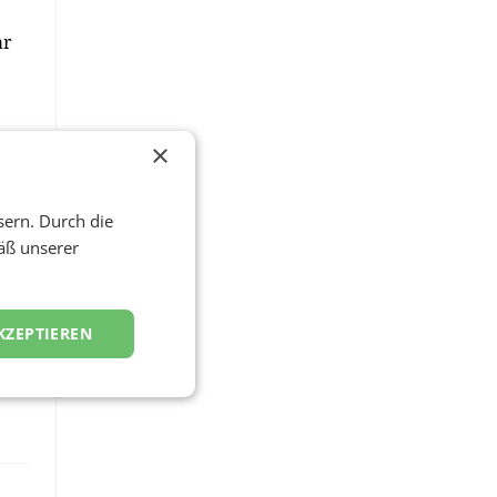
ar
×
t
sern. Durch die
äß unserer
KZEPTIEREN