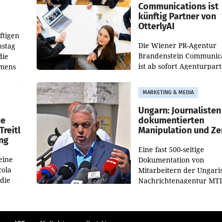
Communications ist
künftig Partner von
OtterlyAI
ftigen
Die Wiener PR-Agentur
nstag
Brandenstein Communica
die
ist ab sofort Agenturpar
emens
der KI-Monitoring- und
Optimierungsplattform
MARKETING & MEDIA
OtterlyAI. Damit baut di
Agentur ihr Leistungspor
Ungarn: Journalisten
ue
dokumentierten
Treitl
Manipulation und Ze
ung
Eine fast 500-seitige
eine
Dokumentation von
cola
Mitarbeitern der Ungari
 die
Nachrichtenagentur MTI 
ener
die systematische Nachri
von
Manipulation und Zensur
lina-
der Agentur während de