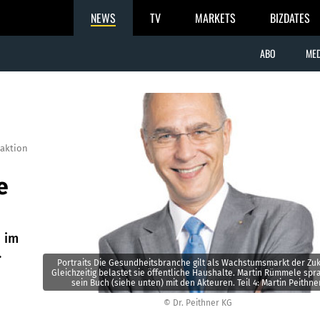
NEWS
TV
MARKETS
BIZDATES
ABO
MED
aktion
e
 im
.
Portraits Die Gesundheitsbranche gilt als Wachstumsmarkt der Zuk
Gleichzeitig belastet sie öffentliche Haushalte. Martin Rümmele spr
sein Buch (siehe unten) mit den Akteuren. Teil 4: Martin Peithner
© Dr. Peithner KG