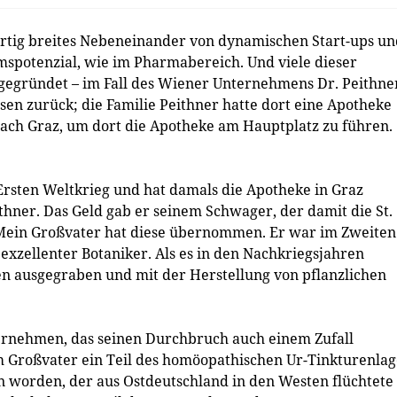
artig breites Nebeneinander von dynamischen Start-ups un
­potenzial, wie im Pharma­bereich. Und viele dieser
gegründet – im Fall des Wiener Unternehmens Dr. Peith­ne
sen zurück; die Familie Peithner hatte dort eine Apotheke
nach Graz, um dort die Apotheke am Hauptplatz zu führen.
Ersten Weltkrieg und hat damals die Apotheke in Graz
thner. Das Geld gab er seinem Schwager, der damit die St.
Mein Großvater hat diese übernommen. Er war im Zweiten
exzellenter Botaniker. Als es in den Nachkriegsjahren
en ausgegraben und mit der Herstellung von pflanzlichen
nternehmen, das seinen Durchbruch auch einem Zufall
m Großvater ein Teil des homöopathischen Ur-Tinkturenlag
 worden, der aus Ostdeutschland in den Westen flüchtete