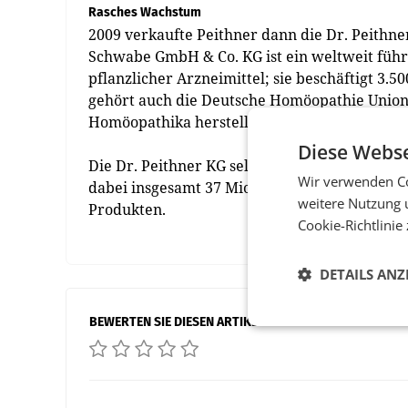
Rasches Wachstum
2009 verkaufte Peithner dann die Dr. Peith
Schwabe GmbH & Co. KG ist ein weltweit füh
pflanzlicher Arzneimittel; sie beschäftigt 3.5
gehört auch die Deutsche Homöopathie Union,
Homöopathika herstellt.
Diese Webse
Die Dr. Peithner KG selbst ­beschäftigt heute 
Wir verwenden Co
dabei insgesamt 37 Mio. € um – rund 70% d
weitere Nutzung 
Produkten.
Cookie-Richtlinie
DETAILS ANZ
BEWERTEN SIE DIESEN ARTIKEL