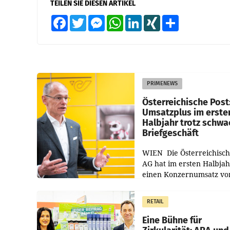
TEILEN SIE DIESEN ARTIKEL
Facebook
Twitter
Messenger
WhatsApp
LinkedIn
XING
Teilen
PRIMENEWS
Österreichische Post
Umsatzplus im erste
Halbjahr trotz schw
Briefgeschäft
WIEN Die Österreichisch
AG hat im ersten Halbja
einen Konzernumsatz vo
1.544,0 Mio. EUR
erwirtschaftet, was eine
RETAIL
von 3,8 Prozent gegenüb
dem Vergleichszeitraum
Eine Bühne für