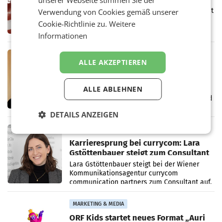
unserer Webseite stimmen Sie der
Imagekampagne rund um Praxisnähe
Unter dem Slogan „Näher dran geht nicht. Mit
Verwendung von Cookies gemäß unserer
einer praxisorientierten Ausbildung an der
Cookie-Richtlinie zu.
Weitere
Werbe Akademie“ hat die
Informationen
Bildungseinrichtung des WIFI Wien eine neue
Imagekampagne gestartet.
MARKETING & MEDIA
ALLE AKZEPTIEREN
Halbjahresbilanz cine.ma:
Österreichs Kinos verzeichnen
400.000 Besucher mehr
ALLE ABLEHNEN
Das österreichische Kino setzt seinen
positiven Wachstumskurs fort. Mit einer rund
400.000 Besucherinnen und Besucher
DETAILS ANZEIGEN
höheren Nettoreichweite im ersten Halbjahr
2026 gegenüber dem
MARKETING & MEDIA
Karrieresprung bei currycom: Lara
Gstöttenbauer steigt zum Consultant
auf
Lara Gstöttenbauer steigt bei der Wiener
Kommunikationsagentur currycom
communication partners zum Consultant auf.
Die 27-jährige Beraterin betreut Kundinnen
und Kunden in den Bereichen
MARKETING & MEDIA
ORF Kids startet neues Format „Auri