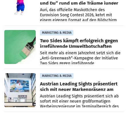
und Du“ rund um die Träume junger
Menschen
Auri, das offizielle Maskottchen des
Eurovision Song Contest 2026, kehrt mit
einem eigenen Format auf den Bildschirm
zurück. In der neuen Sendung „Auri und Du“
bei ORF Kids steht
MARKETING & MEDIA
Two Sides kämpft erfolgreich gegen
irreführende Umweltbotschaften
beim Papiereinsatz
Seit mehr als einem Jahrzehnt setzt sich die
„Anti-Greenwash“-Kampagne der Initiative
Two Sides gegen irreführende
Umweltaussagen bei Papierkommunikation
und papierbasierten Verpackungen
MARKETING & MEDIA
Austrian Leading Sights präsentiert
sich mit neuer Markenpräsenz am
Flughafen Wien
Austrian Leading Sights präsentiert sich ab
sofort mit einer neuen großformatigen
Werbeinszenierung im Terminalbereich des
Flughafen Wien. Die Präsenz befindet sich im
Verbindungsbereich