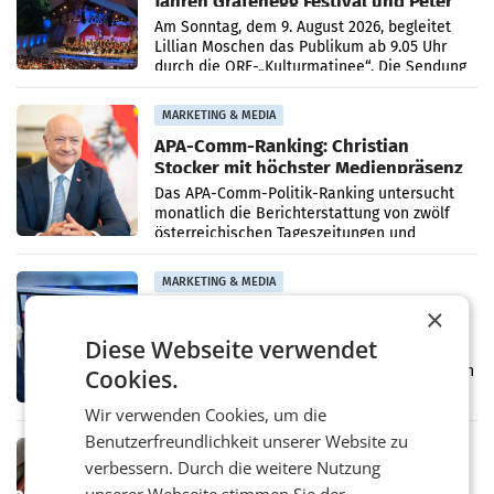
Jahren Grafenegg Festival und Peter
Simonischek
Am Sonntag, dem 9. August 2026, begleitet
Lillian Moschen das Publikum ab 9.05 Uhr
durch die ORF-„Kulturmatinee“. Die Sendung
startet mit der Dokumentation „20 Jahre
Grafenegg
MARKETING & MEDIA
APA-Comm-Ranking: Christian
Stocker mit höchster Medienpräsenz
im Juli
Das APA-Comm-Politik-Ranking untersucht
monatlich die Berichterstattung von zwölf
österreichischen Tageszeitungen und
analysiert, welche Politikerinnen und
Politiker Österreichs die
MARKETING & MEDIA
Prozess zu Warner-Übernahme erst
×
im März 2027
Diese Webseite verwendet
LOS ANGELES Die geplante Übernahme des
Hollywood-Urgesteins Warner Brothers durch
Cookies.
den Rivalen Paramount wird noch lange in
der Schwebe bleiben. Eine Richterin setzte
Wir verwenden Cookies, um die
den Prozess zu
Benutzerfreundlichkeit unserer Website zu
MARKETING & MEDIA
verbessern. Durch die weitere Nutzung
Werbe Akademie startet neue