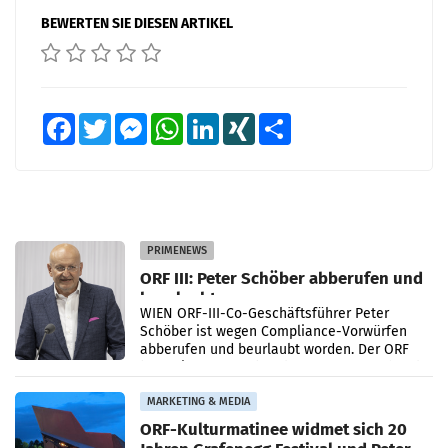
BEWERTEN SIE DIESEN ARTIKEL
Facebook
Twitter
Messenger
WhatsApp
LinkedIn
XING
Teilen
PRIMENEWS
ORF III: Peter Schöber abberufen und
beurlaubt
WIEN ORF-III-Co-Geschäftsführer Peter
Schöber ist wegen Compliance-Vorwürfen
abberufen und beurlaubt worden. Der ORF
bestätigte gegenüber der APA entsprechende
Medienberichte.
MARKETING & MEDIA
ORF-Kulturmatinee widmet sich 20