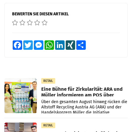
BEWERTEN SIE DIESEN ARTIKEL
Facebook
Twitter
Messenger
WhatsApp
LinkedIn
XING
Teilen
RETAIL
Eine Bühne für Zirkularität: ARA und
Müller informieren am POS über
Kreislauffähigkeit
Über den gesamten August hinweg rücken die
Altstoff Recycling Austria AG (ARA) und der
Handelskonzern Müller die Initiative
„Kreislauf-Helden“ in allen österreichischen
Müller-Filialen
RETAIL