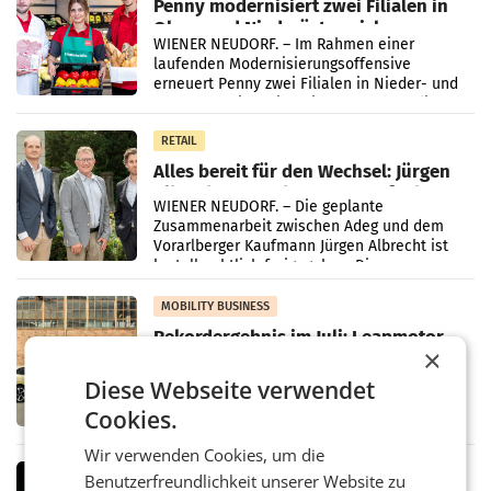
Penny modernisiert zwei Filialen in
Ober- und Niederösterreich
WIENER NEUDORF. – Im Rahmen einer
laufenden Modernisierungsoffensive
erneuert Penny zwei Filialen in Nieder- und
Oberösterreich. Die beiden Standorte liegen
in Haag sowie im rund
RETAIL
Alles bereit für den Wechsel: Jürgen
Albrecht setzt ab 1.1.2027 auf Adeg
WIENER NEUDORF. – Die geplante
Zusammenarbeit zwischen Adeg und dem
Vorarlberger Kaufmann Jürgen Albrecht ist
kartellrechtlich freigegeben: Die
Bundeswettbewerbsbehörde und der
Bundeskartellanwalt
MOBILITY BUSINESS
Rekordergebnis im Juli: Leapmotor
×
verdoppelt Auslieferungen und
überschreitet die 100.000er-Marke
– Im Juli 2026 erreichte Leapmotor einen
Diese Webseite verwendet
wichtigen Meilenstein und lieferte weltweit
Cookies.
101.267 Fahrzeuge aus, womit sich das
Ergebnis gegenüber Juli 2025 mehr als
Wir verwenden Cookies, um die
verdoppelte (+102
MARKETING & MEDIA
Benutzerfreundlichkeit unserer Website zu