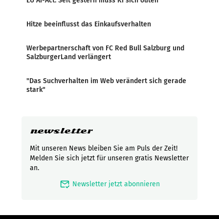
EU AI-Act: Seit gestern muss KI sich outen
Hitze beeinflusst das Einkaufsverhalten
Werbepartnerschaft von FC Red Bull Salzburg und
SalzburgerLand verlängert
"Das Suchverhalten im Web verändert sich gerade
stark"
newsletter
Mit unseren News bleiben Sie am Puls der Zeit!
Melden Sie sich jetzt für unseren gratis Newsletter
an.
mark_email_read
Newsletter jetzt abonnieren