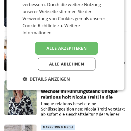
Stiftungsrat Lederer wehrt sich in
verbessern. Durch die weitere Nutzung
den SN gegen Vorwürfe
unserer Webseite stimmen Sie der
Mehrere Themen beschäftigen derzeit den
Verwendung von Cookies gemäß unserer
ORF. Am Dienstag soll im Stiftungsrat über
die vom neuen ORF-Chef Clemens Pig
Cookie-Richtlinie zu.
Weitere
vorgeschlagenen Besetzungen für die
Informationen
Direktionen abgestimmt werden.
MARKETING & MEDIA
Brandenstein Communications ist
ALLE AKZEPTIEREN
künftig Partner von OtterlyAI
Die Wiener PR-Agentur Brandenstein
Communications ist ab sofort Agenturpartner
ALLE ABLEHNEN
der KI-Monitoring- und
Optimierungsplattform OtterlyAI. Damit baut
die Agentur ihr Leistungsportfolio
DETAILS ANZEIGEN
MARKETING & MEDIA
Wechsel im Führungsteam: Unique
relations holt Nicola Treitl in die
Geschäftsleitung
Unique relations besetzt eine
Schlüsselposition neu: Nicola Treitl verstärkt
ab sofort die Geschäftsleitung der Wiener
PR-Agentur an der Seite von Josef Kalina und
Anna Kalina-Mahr.
MARKETING & MEDIA