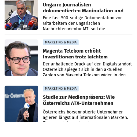
Ungarn: Journalisten
dokumentierten Manipulation und
Zensur
Eine fast 500-seitige Dokumentation von
Mitarbeitern der Ungarischen
Nachrichtenagentur MTI soll die
systematische Nachrichten-Manipulation und
Zensur bei der Agentur während der Zeit
MARKETING & MEDIA
Magenta Telekom erhöht
Investitionen trotz leichtem
Umsatzrückgang
Der anhaltende Druck auf den Digitalstandort
Österreich spiegelt sich in den aktuellen
Zahlen von Magenta Telekom wider. In den
ersten sechs Monaten des laufenden Jahres
verzeichnete
MARKETING & MEDIA
Studie zur Medienpräsenz: Wie
Österreichs ATX-Unternehmen
international wahrgenommen
Österreichs börsennotierte Unternehmen
werden
agieren längst auf internationalen Märkten.
Eine neue internationale
Medienresonanzanalyse untersucht die
weltweite Berichterstattung über