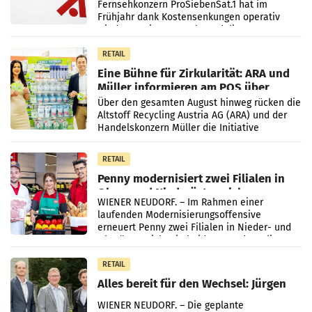
Fernsehkonzern ProSiebenSat.1 hat im
Frühjahr dank Kostensenkungen operativ
wieder Gewinn gemacht und die
Markterwartung deutlich übertroffen.
RETAIL
Eine Bühne für Zirkularität: ARA und
Müller informieren am POS über
Kreislauffähigkeit
Über den gesamten August hinweg rücken die
Altstoff Recycling Austria AG (ARA) und der
Handelskonzern Müller die Initiative
„Kreislauf-Helden“ in allen österreichischen
Müller-Filialen
RETAIL
Penny modernisiert zwei Filialen in
Ober- und Niederösterreich
WIENER NEUDORF. – Im Rahmen einer
laufenden Modernisierungsoffensive
erneuert Penny zwei Filialen in Nieder- und
Oberösterreich. Die beiden Standorte liegen
in Haag sowie im rund
RETAIL
Alles bereit für den Wechsel: Jürgen
Albrecht setzt ab 1.1.2027 auf Adeg
WIENER NEUDORF. – Die geplante