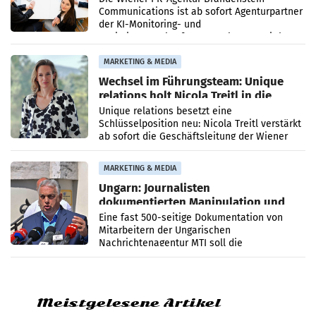
Communications ist ab sofort Agenturpartner
der KI-Monitoring- und
Optimierungsplattform OtterlyAI. Damit baut
die Agentur ihr Leistungsportfolio
MARKETING & MEDIA
Wechsel im Führungsteam: Unique
relations holt Nicola Treitl in die
Geschäftsleitung
Unique relations besetzt eine
Schlüsselposition neu: Nicola Treitl verstärkt
ab sofort die Geschäftsleitung der Wiener
PR-Agentur an der Seite von Josef Kalina und
Anna Kalina-Mahr.
MARKETING & MEDIA
Ungarn: Journalisten
dokumentierten Manipulation und
Zensur
Eine fast 500-seitige Dokumentation von
Mitarbeitern der Ungarischen
Nachrichtenagentur MTI soll die
systematische Nachrichten-Manipulation und
Zensur bei der Agentur während der Zeit
Meistgelesene Artikel