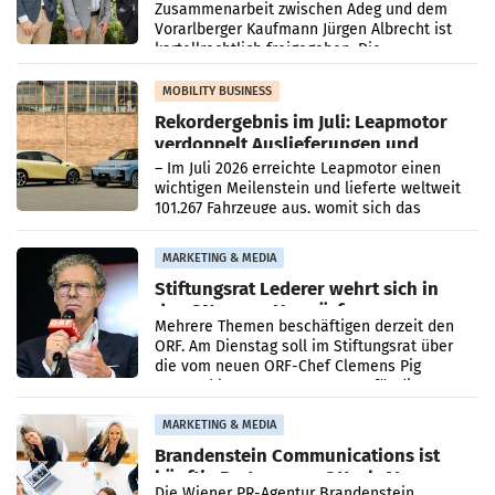
Zusammenarbeit zwischen Adeg und dem
Vorarlberger Kaufmann Jürgen Albrecht ist
kartellrechtlich freigegeben: Die
Bundeswettbewerbsbehörde und der
Bundeskartellanwalt
MOBILITY BUSINESS
Rekordergebnis im Juli: Leapmotor
verdoppelt Auslieferungen und
überschreitet die 100.000er-Marke
– Im Juli 2026 erreichte Leapmotor einen
wichtigen Meilenstein und lieferte weltweit
101.267 Fahrzeuge aus, womit sich das
Ergebnis gegenüber Juli 2025 mehr als
verdoppelte (+102
MARKETING & MEDIA
Stiftungsrat Lederer wehrt sich in
den SN gegen Vorwürfe
Mehrere Themen beschäftigen derzeit den
ORF. Am Dienstag soll im Stiftungsrat über
die vom neuen ORF-Chef Clemens Pig
vorgeschlagenen Besetzungen für die
Direktionen abgestimmt werden.
MARKETING & MEDIA
Brandenstein Communications ist
künftig Partner von OtterlyAI
Die Wiener PR-Agentur Brandenstein