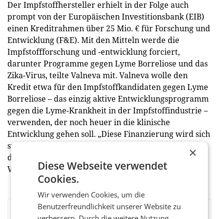
Der Impfstoffhersteller erhielt in der Folge auch
prompt von der Europäischen Investitionsbank (EIB)
einen Kreditrahmen über 25 Mio. € für Forschung und
Entwicklung (F&E). Mit den Mitteln werde die
Impfstoffforschung und -entwicklung forciert,
darunter Programme gegen Lyme Borreliose und das
Zika-Virus, teilte Valneva mit. Valneva wolle den
Kredit etwa für den Impfstoffkandidaten gegen Lyme
Borreliose – das einzig aktive Entwicklungsprogramm
gegen die Lyme-Krankheit in der Impfstoffindus­trie –
verwenden, der noch heuer in die klinische
Entwicklung gehen soll. „Diese Finanzierung wird sich
spürbar auf die Gesundheit und das tägliche Leben
×
der Bürger in Europa auswirken”, erklärte EIB-
Diese Webseite verwendet
Vizepräsident Ambroise Fayolle.
Cookies.
Wir verwenden Cookies, um die
Benutzerfreundlichkeit unserer Website zu
BEWERTEN SIE DIESEN ARTIKEL
verbessern. Durch die weitere Nutzung