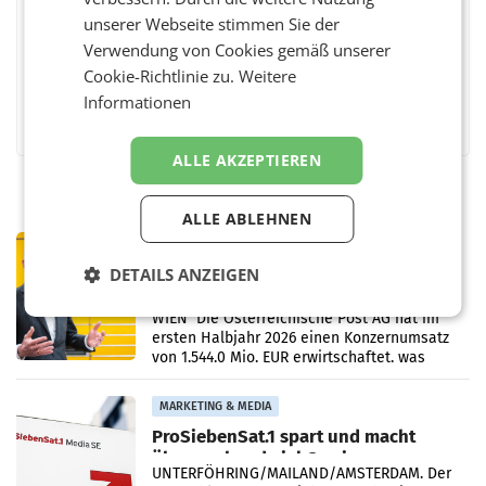
unserer Webseite stimmen Sie der
Verwendung von Cookies gemäß unserer
Cookie-Richtlinie zu.
Weitere
Informationen
Facebook
Twitter
Messenger
WhatsApp
LinkedIn
XING
Teilen
ALLE AKZEPTIEREN
ALLE ABLEHNEN
PRIMENEWS
Österreichische Post: Umsatzplus im
DETAILS ANZEIGEN
ersten Halbjahr trotz schwachem
Briefgeschäft
WIEN Die Österreichische Post AG hat im
ersten Halbjahr 2026 einen Konzernumsatz
von 1.544,0 Mio. EUR erwirtschaftet, was
einem Plus von 3,8 Prozent gegenüber dem
Vergleichszeitraum
MARKETING & MEDIA
ProSiebenSat.1 spart und macht
überraschend viel Gewinn
UNTERFÖHRING/MAILAND/AMSTERDAM. Der