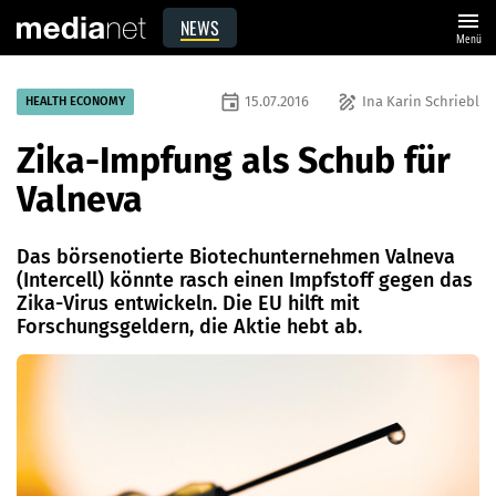
menu
NEWS
Menü
event
draw
15.07.2016
Ina Karin Schriebl
HEALTH ECONOMY
Zika-Impfung als Schub für
Valneva
Das börsenotierte Biotechunternehmen Valneva
(Intercell) könnte rasch einen Impfstoff gegen das
Zika-Virus entwickeln. Die EU hilft mit
Forschungsgeldern, die Aktie hebt ab.