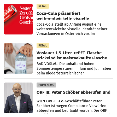
100 Prozent
RETAIL
Coca-Cola präsentiert
weiterentwickelte visuelle
Markenidentität
Coca-Cola stellt ab Anfang August eine
weiterentwickelte visuelle Identität seiner
Verpackungen in Österreich vor. Im
Mittelpunkt des Redesigns stehen zentrale
Gestaltungselemente
RETAIL
Vöslauer 1,5-Liter-rePET-Flasche
prickelnd ist meistgekaufte Flasche
Österreichs
BAD VÖSLAU. Die anhaltend hohen
Sommertemperaturen im Juni und Juli haben
beim niederösterreichischen
Getränkehersteller Vöslauer zu deutlichen
Absatzzuwächsen geführt. Während
PRIMENEWS
ORF III: Peter Schöber abberufen und
beurlaubt
WIEN ORF-III-Co-Geschäftsführer Peter
Schöber ist wegen Compliance-Vorwürfen
abberufen und beurlaubt worden. Der ORF
bestätigte gegenüber der APA entsprechende