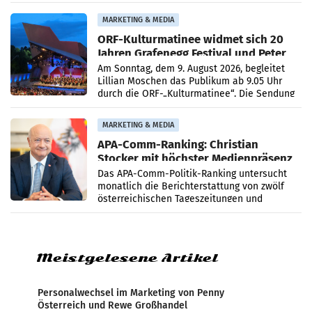
Medienberichte.
MARKETING & MEDIA
ORF-Kulturmatinee widmet sich 20
Jahren Grafenegg Festival und Peter
Simonischek
Am Sonntag, dem 9. August 2026, begleitet
Lillian Moschen das Publikum ab 9.05 Uhr
durch die ORF-„Kulturmatinee“. Die Sendung
startet mit der Dokumentation „20 Jahre
Grafenegg
MARKETING & MEDIA
APA-Comm-Ranking: Christian
Stocker mit höchster Medienpräsenz
im Juli
Das APA-Comm-Politik-Ranking untersucht
monatlich die Berichterstattung von zwölf
österreichischen Tageszeitungen und
analysiert, welche Politikerinnen und
Politiker Österreichs die
Meistgelesene Artikel
Personalwechsel im Marketing von Penny
Österreich und Rewe Großhandel