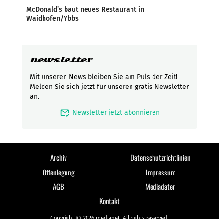
McDonald’s baut neues Restaurant in
Waidhofen/Ybbs
newsletter
Mit unseren News bleiben Sie am Puls der Zeit!
Melden Sie sich jetzt für unseren gratis Newsletter
an.
mark_email_read
Newsletter jetzt abonnieren
Archiv
Datenschutzrichtlinien
Offenlegung
Impressum
AGB
Mediadaten
Kontakt
Copyright © 2026 medianet. All rights reserved.