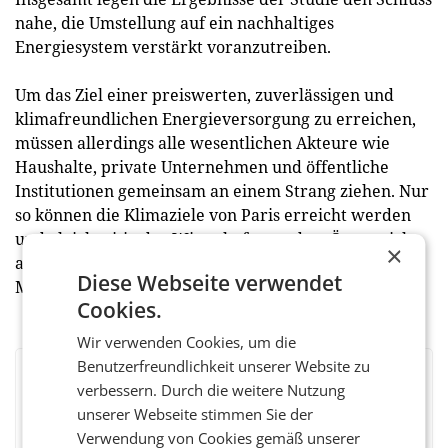
nahe, die Umstellung auf ein nachhaltiges
Energiesystem verstärkt voranzutreiben.
Um das Ziel einer preiswerten, zuverlässigen und
klimafreundlichen Energieversorgung zu erreichen,
müssen allerdings alle wesentlichen Akteure wie
Haushalte, private Unternehmen und öffentliche
Institutionen gemeinsam an einem Strang ziehen. Nur
so können die Klimaziele von Paris erreicht werden
und gleichzeitig der Wirtschaftsstandort Österreich
×
auf nachhaltige Weise wettbewerbs­fähig bleiben”, so
Diese Webseite verwendet
Marterbauer abschließend.
Cookies.
Wir verwenden Cookies, um die
Benutzerfreundlichkeit unserer Website zu
BEWERTEN SIE DIESEN ARTIKEL
verbessern. Durch die weitere Nutzung
unserer Webseite stimmen Sie der
Verwendung von Cookies gemäß unserer