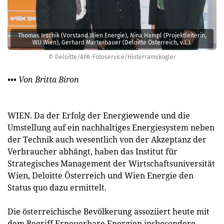
Thomas Irschik (Vorstand Wien Energie), Nina Hampl (Projektleiterin,
WU Wien), Gerhard Marterbauer (Deloitte Österreich, v.l.).
© Deloitte/APA-Fotoservice/Hinterramskogler
••• Von Britta Biron
WIEN. Da der Erfolg der Energiewende und die
Umstellung auf ein nachhaltiges Energiesystem neben
der Technik auch wesentlich von der Akzeptanz der
Verbraucher abhängt, haben das Institut für
Strategisches Management der Wirtschaftsuniversität
Wien, Deloitte Österreich und Wien Energie den
Status quo dazu ermittelt.
Die österreichische Bevölkerung assoziiert heute mit
dem Begriff Erneuerbare Energien insbesondere