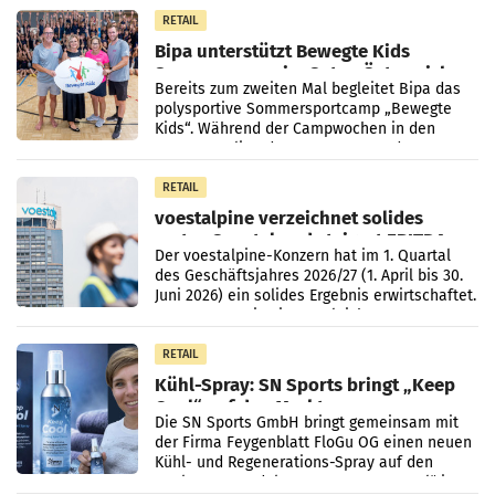
Direktionen abgestimmt werden.
RETAIL
Bipa unterstützt Bewegte Kids
Sommercamps im Osten Österreichs
Bereits zum zweiten Mal begleitet Bipa das
polysportive Sommersportcamp „Bewegte
Kids“. Während der Campwochen in den
Monaten Juli und August versorgt das
Unternehmen Kinder sowie
RETAIL
voestalpine verzeichnet solides
erstes Quartal und steigert EBITDA
Der voestalpine-Konzern hat im 1. Quartal
des Geschäftsjahres 2026/27 (1. April bis 30.
Juni 2026) ein solides Ergebnis erwirtschaftet.
Der Umsatz stieg im Vergleich zur
Vorjahresperiode
RETAIL
Kühl-Spray: SN Sports bringt „Keep
Cool“ auf den Markt
Die SN Sports GmbH bringt gemeinsam mit
der Firma Feygenblatt FloGu OG einen neuen
Kühl- und Regenerations-Spray auf den
Markt. Das Produkt namens „Keep Cool“ ist zu