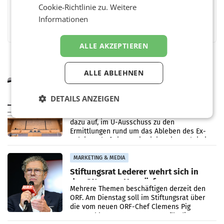
Cookie-Richtlinie zu.
Weitere
Facebook
Informationen
Twitter
Messenger
WhatsApp
LinkedIn
XING
Teilen
ALLE AKZEPTIEREN
ALLE ABLEHNEN
MARKETING & MEDIA
Pilnacek-U-Ausschuss - Presserat
DETAILS ANZEIGEN
fordert sensible Berichterstattung
WIEN Der Presserat fordert Medienvertreter
dazu auf, im U-Ausschuss zu den
Ermittlungen rund um das Ableben des Ex-
Sektionschefs im Justizministerium, Christian
Pilnacek, auf sensible
MARKETING & MEDIA
Stiftungsrat Lederer wehrt sich in
den SN gegen Vorwürfe
Mehrere Themen beschäftigen derzeit den
ORF. Am Dienstag soll im Stiftungsrat über
die vom neuen ORF-Chef Clemens Pig
vorgeschlagenen Besetzungen für die