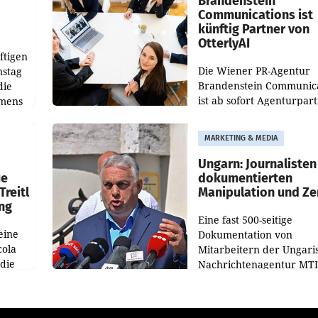
Brandenstein
Communications ist
künftig Partner von
OtterlyAI
ftigen
Die Wiener PR-Agentur
nstag
Brandenstein Communica
die
ist ab sofort Agenturpar
emens
der KI-Monitoring- und
Optimierungsplattform
MARKETING & MEDIA
OtterlyAI. Damit baut di
Agentur ihr Leistungspor
Ungarn: Journalisten
ue
dokumentierten
Treitl
Manipulation und Ze
ung
Eine fast 500-seitige
eine
Dokumentation von
cola
Mitarbeitern der Ungari
 die
Nachrichtenagentur MTI 
ener
die systematische Nachri
von
Manipulation und Zensur
lina-
der Agentur während de