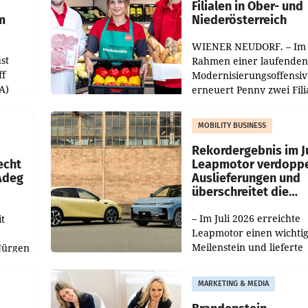
Filialen in Ober- und
m
Niederösterreich
WIENER NEUDORF. – Im
st
Rahmen einer laufenden
ff
Modernisierungsoffensiv
A)
erneuert Penny zwei Fili
Nieder- und Oberösterre
slauf-
Die beiden Standorte lie
MOBILITY BUSINESS
Haag sowie im rund
ilialen
Rekordergebnis im Ju
echt
Leapmotor verdoppe
 Adeg
Auslieferungen und
überschreitet die
100.000er-Marke
– Im Juli 2026 erreichte
t
Leapmotor einen wichti
Meilenstein und lieferte
Jürgen
weltweit 101.267 Fahrze
ich
aus, womit sich das Erge
MARKETING & MEDIA
gegenüber Juli 2025 meh
örde
verdoppelte (+102
walt