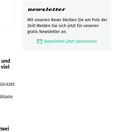
newsletter
Mit unseren News bleiben Sie am Puls der
Zeit! Melden Sie sich jetzt für unseren
gratis Newsletter an.
mark_email_read
Newsletter jetzt abonnieren
t und
viel
ND/AMSTERDAM.
rühjahr
h
zwei