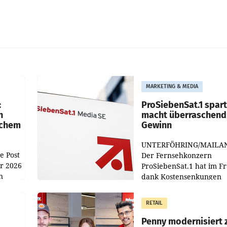
MARKETING & MEDIA
:
ProSiebenSat.1 spar
n
macht überraschend 
achem
Gewinn
UNTERFÖHRING/MAILA
e Post
Der Fernsehkonzern
hr 2026
ProSiebenSat.1 hat im F
n
dank Kostensenkungen
operativ wieder Gewinn
m Plus
gemacht und die
RETAIL
er
Markterwartung deutlic
übertroffen.
Penny modernisiert 