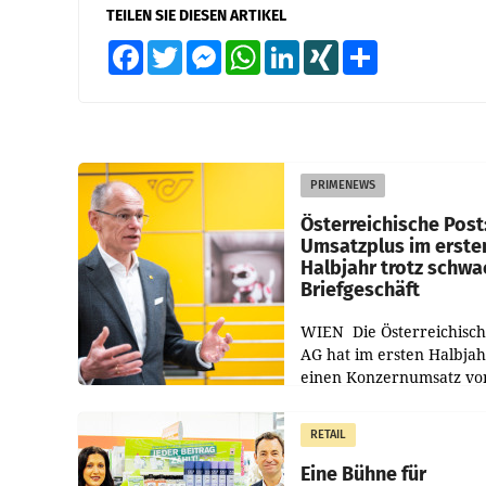
TEILEN SIE DIESEN ARTIKEL
Facebook
Twitter
Messenger
WhatsApp
LinkedIn
XING
Teilen
PRIMENEWS
Österreichische Post
Umsatzplus im erste
Halbjahr trotz schw
Briefgeschäft
WIEN Die Österreichisch
AG hat im ersten Halbja
einen Konzernumsatz vo
1.544,0 Mio. EUR
erwirtschaftet, was eine
RETAIL
von 3,8 Prozent gegenüb
dem Vergleichszeitraum
Eine Bühne für