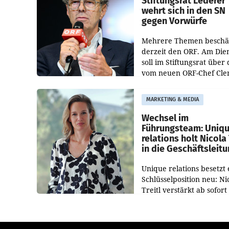
Stiftungsrat Lederer
wehrt sich in den SN
gegen Vorwürfe
Mehrere Themen beschä
derzeit den ORF. Am Die
soll im Stiftungsrat über 
vom neuen ORF-Chef Cl
Pig vorgeschlagenen
Besetzungen für die
MARKETING & MEDIA
Direktionen abgestimmt
werden.
Wechsel im
Führungsteam: Uniq
relations holt Nicola 
in die Geschäftsleit
Unique relations besetzt 
Schlüsselposition neu: Ni
Treitl verstärkt ab sofort
Geschäftsleitung der Wi
PR-Agentur an der Seite 
Josef Kalina und Anna Ka