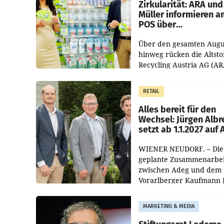
Zirkularität: ARA und
Müller informieren a
POS über
Kreislauffähigkeit
Über den gesamten Augu
hinweg rücken die Altsto
Recycling Austria AG (AR
und der Handelskonzern
Müller die Initiative „Krei
RETAIL
Helden“ in allen
österreichischen Müller-F
Alles bereit für den
Wechsel: Jürgen Albr
setzt ab 1.1.2027 auf
WIENER NEUDORF. – Die
geplante Zusammenarbei
zwischen Adeg und dem
Vorarlberger Kaufmann 
Albrecht ist kartellrechtl
freigegeben: Die
MARKETING & MEDIA
Bundeswettbewerbsbeh
und der Bundeskartellan