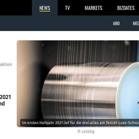
NEWS
TV
MARKETS
BIZDATES
ABO
MED
aktion
 2021
nd
Im ersten Halbjahr 2021 lief für die drei alles am Tencel-Luxe-Schn
© Lenzing