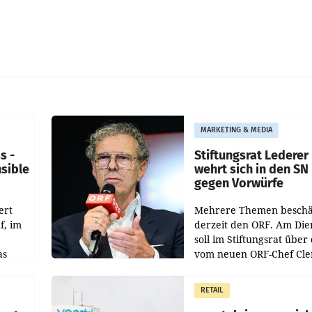
MARKETING & MEDIA
s -
Stiftungsrat Lederer
nsible
wehrt sich in den SN
gegen Vorwürfe
ert
Mehrere Themen beschä
f, im
derzeit den ORF. Am Die
soll im Stiftungsrat über 
as
vom neuen ORF-Chef Cl
chefs
Pig vorgeschlagenen
istian
Besetzungen für die
RETAIL
Direktionen abgestimmt