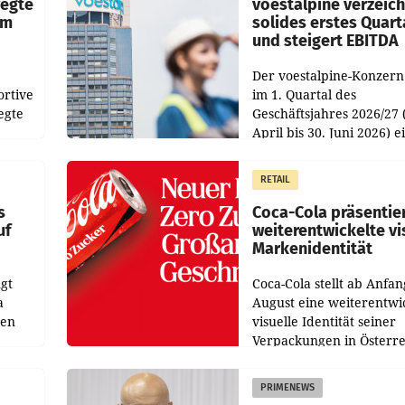
werden.
wegte
voestalpine verzeic
im
solides erstes Quart
und steigert EBITDA
Der voestalpine-Konzern
ortive
im 1. Quartal des
egte
Geschäftsjahres 2026/27 
April bis 30. Juni 2026) e
aten
solides Ergebnis erwirtsc
 das
Der Umsatz stieg im Verg
RETAIL
wie
zur Vorjahresperiode
s
Coca-Cola präsentie
uf
weiterentwickelte vi
Markenidentität
gt
Coca-Cola stellt ab Anfan
a
August eine weiterentwi
nen
visuelle Identität seiner
Verpackungen in Österre
 den
vor. Im Mittelpunkt des
ens
Redesigns stehen zentral
PRIMENEWS
ozent
Gestaltungselemente