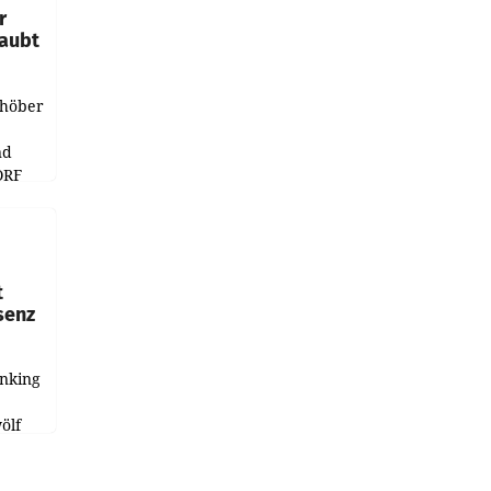
r
laubt
chöber
nd
ORF
r APA
t
senz
anking
e
ölf
ysiert,