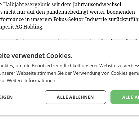
te Halbjahresergebnis seit dem Jahrtausendwechsel
dies nicht nur auf den pandemiebedingt weiter boomenden
erformance in unserem Fokus-Sektor Industrie zurückzufü
mperit AG Holding.
€ konnte beim gruppenweiten Umsatz ein Rekordwert für d
u dem schönen operativen Ergebnis: Das EBITDA stieg im
ite verwendet Cookies.
5 Mio. € im gleichen Zeitraum 2021 an, das Konzern-EBIT
 € verdoppeln.
okies, um die Benutzerfreundlichkeit unserer Website zu verbes
tand der Semperit AG Holding weiter davon aus, dass das
unserer Webseite stimmen Sie der Verwendung von Cookies gem
ei rund 395 Mio. € liegen wird.
(hk)
 zu.
Weitere Informationen
EIGEN
ALLE ABLEHNEN
ALLE A