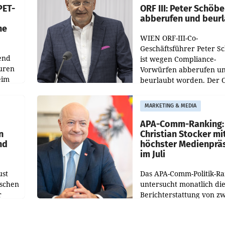
PET-
ORF III: Peter Schöbe
abberufen und beur
he
WIEN ORF-III-Co-
Geschäftsführer Peter S
end
ist wegen Compliance-
uren
Vorwürfen abberufen u
eim
beurlaubt worden. Der 
bestätigte gegenüber de
uer zu
entsprechende
MARKETING & MEDIA
hsen
Medienberichte.
APA-Comm-Ranking:
n
Christian Stocker mi
nd
höchster Medienprä
im Juli
ust
Das APA-Comm-Politik-R
oschen
untersucht monatlich di
r
Berichterstattung von zw
österreichischen
ndung
Tageszeitungen und anal