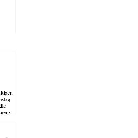
ftigen
nstag
die
emens