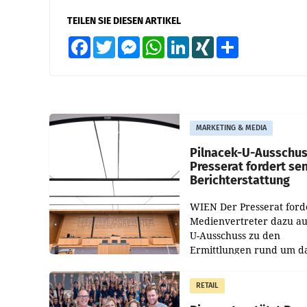
TEILEN SIE DIESEN ARTIKEL
Facebook
Twitter
Messenger
WhatsApp
LinkedIn
XING
Teilen
MARKETING & MEDIA
Pilnacek-U-Ausschus
Presserat fordert se
Berichterstattung
WIEN Der Presserat ford
Medienvertreter dazu au
U-Ausschuss zu den
Ermittlungen rund um d
Ableben des Ex-Sektions
im Justizministerium, Chr
RETAIL
Pilnacek, auf sensible