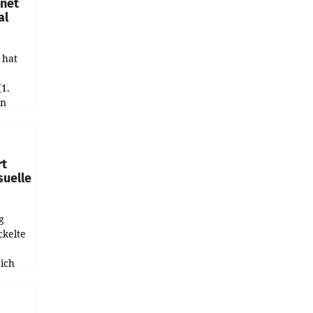
hnet
al
 hat
(1.
in
haftet.
leich
rt
suelle
g
ckelte
ich
e