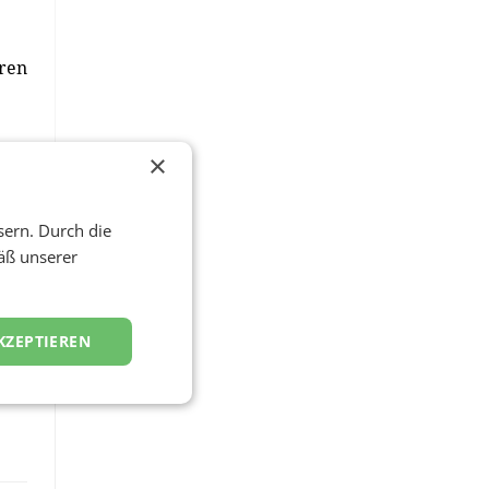
hren
as
×
sern. Durch die
äß unserer
KZEPTIEREN