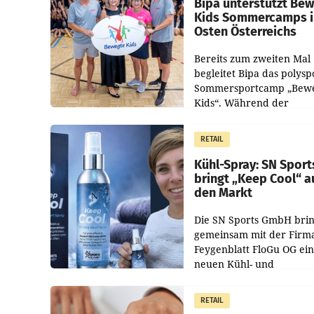
Bipa unterstützt Be
Kids Sommercamps 
Osten Österreichs
Bereits zum zweiten Mal
begleitet Bipa das polysp
Sommersportcamp „Bew
Kids“. Während der
Campwochen in den Mon
Juli und August versorgt
RETAIL
Unternehmen Kinder so
Kühl-Spray: SN Sport
bringt „Keep Cool“ a
den Markt
Die SN Sports GmbH brin
gemeinsam mit der Firm
Feygenblatt FloGu OG ei
neuen Kühl- und
Regenerations-Spray auf
Markt. Das Produkt nam
RETAIL
„Keep Cool“ ist zu 100 Pr