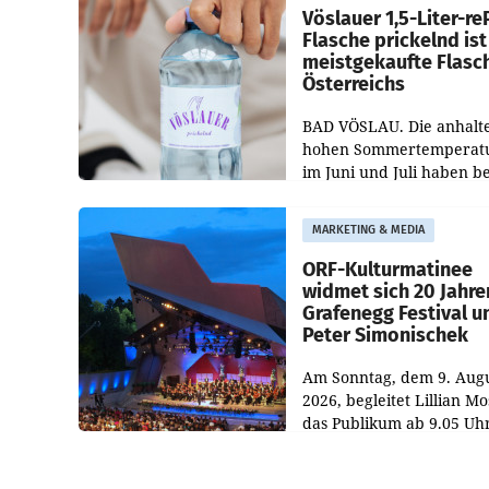
Vöslauer 1,5-Liter-re
Flasche prickelnd ist
meistgekaufte Flasc
Österreichs
BAD VÖSLAU. Die anhalt
hohen Sommertemperat
im Juni und Juli haben b
niederösterreichischen
Getränkehersteller Vösla
MARKETING & MEDIA
deutlichen Absatzzuwäc
geführt. Während
ORF-Kulturmatinee
widmet sich 20 Jahre
Grafenegg Festival u
Peter Simonischek
Am Sonntag, dem 9. Aug
2026, begleitet Lillian M
das Publikum ab 9.05 Uh
durch die ORF-
„Kulturmatinee“. Die Se