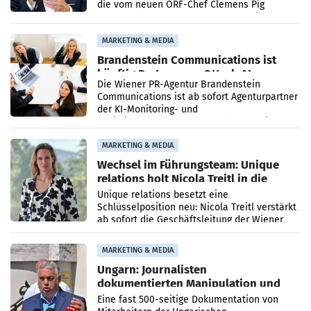
die vom neuen ORF-Chef Clemens Pig
vorgeschlagenen Besetzungen für die
Direktionen abgestimmt werden.
MARKETING & MEDIA
Brandenstein Communications ist
künftig Partner von OtterlyAI
Die Wiener PR-Agentur Brandenstein
Communications ist ab sofort Agenturpartner
der KI-Monitoring- und
Optimierungsplattform OtterlyAI. Damit baut
die Agentur ihr Leistungsportfolio
MARKETING & MEDIA
Wechsel im Führungsteam: Unique
relations holt Nicola Treitl in die
Geschäftsleitung
Unique relations besetzt eine
Schlüsselposition neu: Nicola Treitl verstärkt
ab sofort die Geschäftsleitung der Wiener
PR-Agentur an der Seite von Josef Kalina und
Anna Kalina-Mahr.
MARKETING & MEDIA
Ungarn: Journalisten
dokumentierten Manipulation und
Zensur
Eine fast 500-seitige Dokumentation von