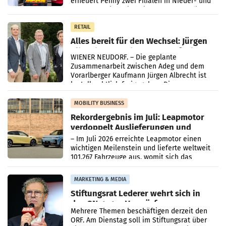
erneuert Penny zwei Filialen in Nieder- und
Oberösterreich. Die beiden Standorte liegen
in Haag sowie im rund
RETAIL
Alles bereit für den Wechsel: Jürgen
Albrecht setzt ab 1.1.2027 auf Adeg
WIENER NEUDORF. – Die geplante
Zusammenarbeit zwischen Adeg und dem
Vorarlberger Kaufmann Jürgen Albrecht ist
kartellrechtlich freigegeben: Die
Bundeswettbewerbsbehörde und der
Bundeskartellanwalt
MOBILITY BUSINESS
Rekordergebnis im Juli: Leapmotor
verdoppelt Auslieferungen und
überschreitet die 100.000er-Marke
– Im Juli 2026 erreichte Leapmotor einen
wichtigen Meilenstein und lieferte weltweit
101.267 Fahrzeuge aus, womit sich das
Ergebnis gegenüber Juli 2025 mehr als
verdoppelte (+102
MARKETING & MEDIA
Stiftungsrat Lederer wehrt sich in
den SN gegen Vorwürfe
Mehrere Themen beschäftigen derzeit den
ORF. Am Dienstag soll im Stiftungsrat über