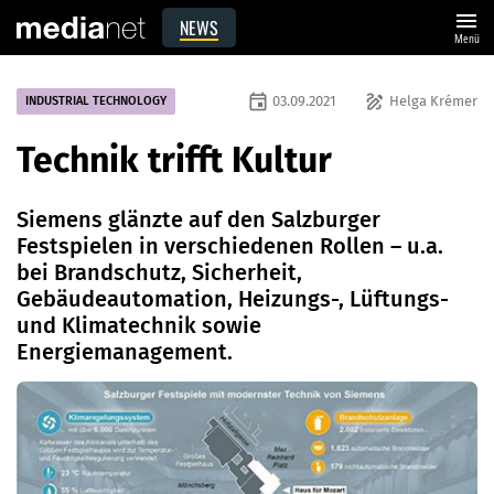
menu
NEWS
Menü
event
draw
03.09.2021
Helga Krémer
INDUSTRIAL TECHNOLOGY
Technik trifft Kultur
Siemens glänzte auf den Salzburger
Festspielen in verschiedenen Rollen – u.a.
bei Brandschutz, Sicherheit,
Gebäudeautomation, Heizungs-, Lüftungs-
und Klimatechnik sowie
Energiemanagement.