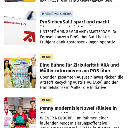
von 1.544,0 Mio. EUR erwirtschaftet, was
einem Plus von 3,8 Prozent gegenüber dem
Vergleichszeitraum
MARKETING & MEDIA
ProSiebenSat.1 spart und macht
überraschend viel Gewinn
UNTERFÖHRING/MAILAND/AMSTERDAM. Der
Fernsehkonzern ProSiebenSat.1 hat im
Frühjahr dank Kostensenkungen operativ
wieder Gewinn gemacht und die
Markterwartung deutlich übertroffen.
RETAIL
Eine Bühne für Zirkularität: ARA und
Müller informieren am POS über
Kreislauffähigkeit
Über den gesamten August hinweg rücken die
Altstoff Recycling Austria AG (ARA) und der
Handelskonzern Müller die Initiative
„Kreislauf-Helden“ in allen österreichischen
Müller-Filialen
RETAIL
Penny modernisiert zwei Filialen in
Ober- und Niederösterreich
WIENER NEUDORF. – Im Rahmen einer
laufenden Modernisierungsoffensive