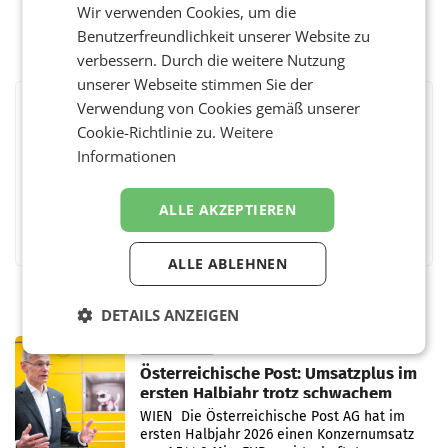
Wir verwenden Cookies, um die
Benutzerfreundlichkeit unserer Website zu
verbessern. Durch die weitere Nutzung
unserer Webseite stimmen Sie der
Verwendung von Cookies gemäß unserer
BEWERTEN SIE DIESEN ARTIKEL
Cookie-Richtlinie zu.
Weitere
Informationen
ALLE AKZEPTIEREN
Facebook
Twitter
Messenger
WhatsApp
LinkedIn
XING
Teilen
ALLE ABLEHNEN
DETAILS ANZEIGEN
PRIMENEWS
Österreichische Post: Umsatzplus im
ersten Halbjahr trotz schwachem
Briefgeschäft
WIEN Die Österreichische Post AG hat im
ersten Halbjahr 2026 einen Konzernumsatz