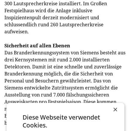
300 Lautsprecherkreise installiert. Im Großen
Festspielhaus wird die Anlage inklusive
Inspizientenpult derzeit modernisiert und
schlussendlich rund 260 Lautsprecherkreise
aufweisen.
Sicherheit auf allen Ebenen
Das Branderkennungssystem von Siemens besteht aus
drei Kernsystemen mit rund 2.000 installierten
Detektoren. Damit ist eine schnelle und zuverlässige
Branderkennung möglich, die die Sicherheit von
Personal und Besuchern gewährleistet. Das von
Siemens entwickelte Zutrittssystem ermöglicht die
Ausstellung von rund 7.000 fälschungssicheren
Ausweiskarten pro Festspielsaison. Diese kommen
×
nicht nur beim Betreten zu den Festspielhäusern zum
Einsatz, sondern auch bei der Zeiterfassung und der
Diese Webseite verwendet
bargeldlosen Bezahlung. (hk)
Cookies.