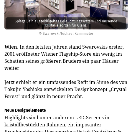
Spiegel, ein ausgeklügeltes Beleuchtungssystem und Tausende
Kristalle sorgen für Glanz.
© Swarovski/Michael Kamnmeter
Wien.
In den letzten Jahren stand Swarovskis erster,
2001 eröffneter Wiener Flagship-Store ein wenig im
Schatten seines größeren Bruders ein paar Häuser
weiter.
Jetzt erhielt er ein umfassendes Refit im Sinne des von
Tokujin ­Yoshioka entwickelten Designkonzept „Crystal
Forest” und glänzt in neuer Pracht.
Neue Designelemente
Highlights sind unter anderem LED-Screens in
kristallbestückten Rahmen, ein imposanter
Kronleuchter des Designerduos Patrik Fredrikson &