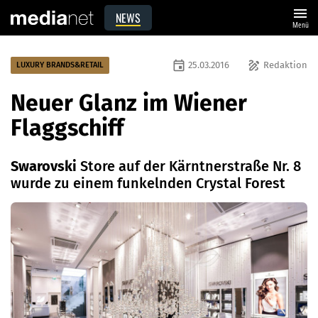
menu
NEWS
Menü
event
draw
25.03.2016
Redaktion
LUXURY BRANDS&RETAIL
Neuer Glanz im Wiener
Flaggschiff
Swarovski
Store auf der Kärntnerstraße Nr. 8
wurde zu einem funkelnden Crystal Forest