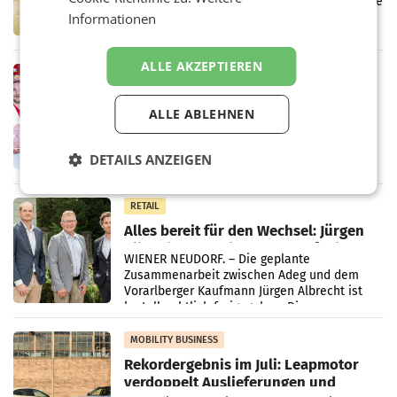
Über den gesamten August hinweg rücken die
Altstoff Recycling Austria AG (ARA) und der
Informationen
Handelskonzern Müller die Initiative
„Kreislauf-Helden“ in allen österreichischen
Müller-Filialen
ALLE AKZEPTIEREN
RETAIL
Penny modernisiert zwei Filialen in
Ober- und Niederösterreich
ALLE ABLEHNEN
WIENER NEUDORF. – Im Rahmen einer
laufenden Modernisierungsoffensive
DETAILS ANZEIGEN
erneuert Penny zwei Filialen in Nieder- und
Oberösterreich. Die beiden Standorte liegen
in Haag sowie im rund
RETAIL
Alles bereit für den Wechsel: Jürgen
Albrecht setzt ab 1.1.2027 auf Adeg
WIENER NEUDORF. – Die geplante
Zusammenarbeit zwischen Adeg und dem
Vorarlberger Kaufmann Jürgen Albrecht ist
kartellrechtlich freigegeben: Die
Bundeswettbewerbsbehörde und der
Bundeskartellanwalt
MOBILITY BUSINESS
Rekordergebnis im Juli: Leapmotor
verdoppelt Auslieferungen und