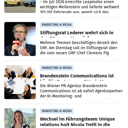
überschreitet die 100.000er-Marke
– Im Juli 2026 erreichte Leapmotor einen
wichtigen Meilenstein und lieferte weltweit
101.267 Fahrzeuge aus, womit sich das
Ergebnis gegenüber Juli 2025 mehr als
verdoppelte (+102
MARKETING & MEDIA
Stiftungsrat Lederer wehrt sich in
den SN gegen Vorwürfe
Mehrere Themen beschäftigen derzeit den
ORF. Am Dienstag soll im Stiftungsrat über
die vom neuen ORF-Chef Clemens Pig
vorgeschlagenen Besetzungen für die
Direktionen abgestimmt werden.
MARKETING & MEDIA
Brandenstein Communications ist
künftig Partner von OtterlyAI
Die Wiener PR-Agentur Brandenstein
Communications ist ab sofort Agenturpartner
der KI-Monitoring- und
Optimierungsplattform OtterlyAI. Damit baut
die Agentur ihr Leistungsportfolio
MARKETING & MEDIA
Wechsel im Führungsteam: Unique
relations holt Nicola Treitl in die