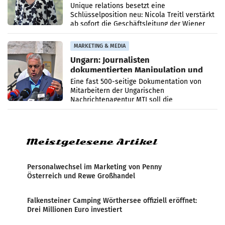
Geschäftsleitung
Unique relations besetzt eine
Schlüsselposition neu: Nicola Treitl verstärkt
ab sofort die Geschäftsleitung der Wiener
PR-Agentur an der Seite von Josef Kalina und
Anna Kalina-Mahr.
MARKETING & MEDIA
Ungarn: Journalisten
dokumentierten Manipulation und
Zensur
Eine fast 500-seitige Dokumentation von
Mitarbeitern der Ungarischen
Nachrichtenagentur MTI soll die
systematische Nachrichten-Manipulation und
Zensur bei der Agentur während der Zeit
Meistgelesene Artikel
Personalwechsel im Marketing von Penny
Österreich und Rewe Großhandel
Falkensteiner Camping Wörthersee offiziell eröffnet:
Drei Millionen Euro investiert