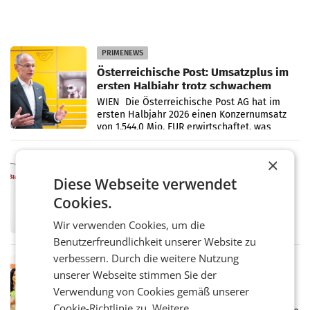
PRIMENEWS
Österreichische Post: Umsatzplus im
ersten Halbjahr trotz schwachem
Briefgeschäft
WIEN Die Österreichische Post AG hat im
ersten Halbjahr 2026 einen Konzernumsatz
von 1.544,0 Mio. EUR erwirtschaftet, was
einem Plus von 3,8 Prozent gegenüber dem
Vergleichszeitraum
MARKETING & MEDIA
×
ProSiebenSat.1 spart und macht
Diese Webseite verwendet
überraschend viel Gewinn
Cookies.
UNTERFÖHRING/MAILAND/AMSTERDAM. Der
Fernsehkonzern ProSiebenSat.1 hat im
Wir verwenden Cookies, um die
Frühjahr dank Kostensenkungen operativ
wieder Gewinn gemacht und die
Benutzerfreundlichkeit unserer Website zu
Markterwartung deutlich übertroffen.
verbessern. Durch die weitere Nutzung
RETAIL
unserer Webseite stimmen Sie der
Eine Bühne für Zirkularität: ARA und
Verwendung von Cookies gemäß unserer
Müller informieren am POS über
Cookie-Richtlinie zu.
Weitere
Kreislauffähigkeit