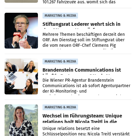
101.267 Fahrzeuge aus, womit sich das
Ergebnis gegenüber Juli 2025 mehr als
verdoppelte (+102
MARKETING & MEDIA
Stiftungsrat Lederer wehrt sich in
den SN gegen Vorwürfe
Mehrere Themen beschäftigen derzeit den
ORF. Am Dienstag soll im Stiftungsrat über
die vom neuen ORF-Chef Clemens Pig
vorgeschlagenen Besetzungen für die
Direktionen abgestimmt werden.
MARKETING & MEDIA
Brandenstein Communications ist
künftig Partner von OtterlyAI
Die Wiener PR-Agentur Brandenstein
Communications ist ab sofort Agenturpartner
der KI-Monitoring- und
Optimierungsplattform OtterlyAI. Damit baut
die Agentur ihr Leistungsportfolio
MARKETING & MEDIA
Wechsel im Führungsteam: Unique
relations holt Nicola Treitl in die
Geschäftsleitung
Unique relations besetzt eine
Schlüsselposition neu: Nicola Treitl verstärkt