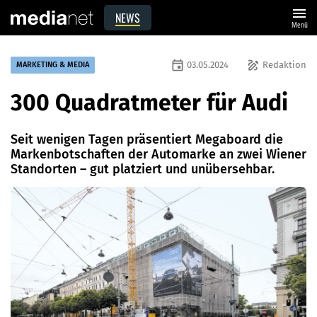
menu
NEWS
Menü
event
draw
03.05.2024
Redaktion
MARKETING & MEDIA
300 Quadratmeter für Audi
Seit wenigen Tagen präsentiert Megaboard die
Markenbotschaften der Automarke an zwei Wiener
Standorten – gut platziert und unübersehbar.