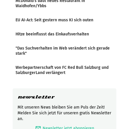
McDonald’s baut neues Restaurant in
Waidhofen/Ybbs
EU AI-Act: Seit gestern muss KI sich outen
Hitze beeinflusst das Einkaufsverhalten
"Das Suchverhalten im Web verändert sich gerade
stark"
Werbepartnerschaft von FC Red Bull Salzburg und
SalzburgerLand verlängert
newsletter
Mit unseren News bleiben Sie am Puls der Zeit!
Melden Sie sich jetzt für unseren gratis Newsletter
an.
mark_email_read
Newsletter jetzt abonnieren