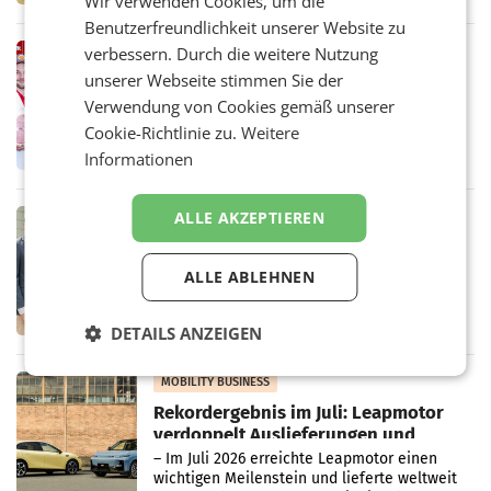
Wir verwenden Cookies, um die
Handelskonzern Müller die Initiative
„Kreislauf-Helden“ in allen österreichischen
Benutzerfreundlichkeit unserer Website zu
Müller-Filialen
verbessern. Durch die weitere Nutzung
RETAIL
unserer Webseite stimmen Sie der
Penny modernisiert zwei Filialen in
Ober- und Niederösterreich
Verwendung von Cookies gemäß unserer
WIENER NEUDORF. – Im Rahmen einer
Cookie-Richtlinie zu.
Weitere
laufenden Modernisierungsoffensive
Informationen
erneuert Penny zwei Filialen in Nieder- und
Oberösterreich. Die beiden Standorte liegen
in Haag sowie im rund
ALLE AKZEPTIEREN
RETAIL
Alles bereit für den Wechsel: Jürgen
Albrecht setzt ab 1.1.2027 auf Adeg
ALLE ABLEHNEN
WIENER NEUDORF. – Die geplante
Zusammenarbeit zwischen Adeg und dem
Vorarlberger Kaufmann Jürgen Albrecht ist
DETAILS ANZEIGEN
kartellrechtlich freigegeben: Die
Bundeswettbewerbsbehörde und der
Bundeskartellanwalt
MOBILITY BUSINESS
Rekordergebnis im Juli: Leapmotor
verdoppelt Auslieferungen und
überschreitet die 100.000er-Marke
– Im Juli 2026 erreichte Leapmotor einen
wichtigen Meilenstein und lieferte weltweit