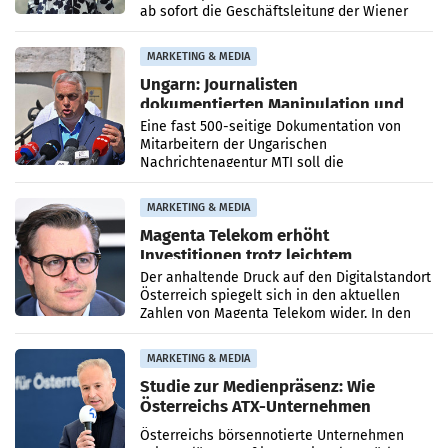
ab sofort die Geschäftsleitung der Wiener
PR-Agentur an der Seite von Josef Kalina und
Anna Kalina-Mahr.
MARKETING & MEDIA
Ungarn: Journalisten
dokumentierten Manipulation und
Zensur
Eine fast 500-seitige Dokumentation von
Mitarbeitern der Ungarischen
Nachrichtenagentur MTI soll die
systematische Nachrichten-Manipulation und
Zensur bei der Agentur während der Zeit
MARKETING & MEDIA
Magenta Telekom erhöht
Investitionen trotz leichtem
Umsatzrückgang
Der anhaltende Druck auf den Digitalstandort
Österreich spiegelt sich in den aktuellen
Zahlen von Magenta Telekom wider. In den
ersten sechs Monaten des laufenden Jahres
verzeichnete
MARKETING & MEDIA
Studie zur Medienpräsenz: Wie
Österreichs ATX-Unternehmen
international wahrgenommen
Österreichs börsennotierte Unternehmen
werden