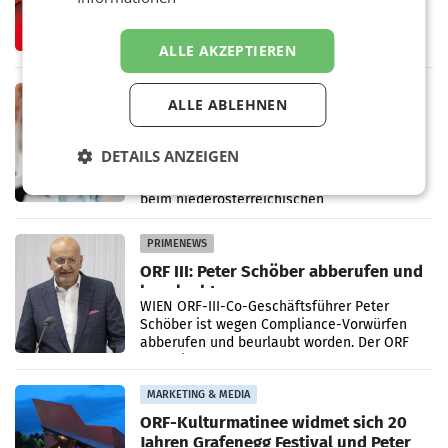
Markenidentität
Coca-Cola stellt ab Anfang August eine
weiterentwickelte visuelle Identität seiner
Verpackungen in Österreich vor. Im
ALLE AKZEPTIEREN
Mittelpunkt des Redesigns stehen zentrale
Gestaltungselemente
RETAIL
ALLE ABLEHNEN
Vöslauer 1,5-Liter-rePET-Flasche
prickelnd ist meistgekaufte Flasche
DETAILS ANZEIGEN
Österreichs
BAD VÖSLAU. Die anhaltend hohen
Sommertemperaturen im Juni und Juli haben
beim niederösterreichischen
Getränkehersteller Vöslauer zu deutlichen
Absatzzuwächsen geführt. Während
PRIMENEWS
ORF III: Peter Schöber abberufen und
beurlaubt
WIEN ORF-III-Co-Geschäftsführer Peter
Schöber ist wegen Compliance-Vorwürfen
abberufen und beurlaubt worden. Der ORF
bestätigte gegenüber der APA entsprechende
Medienberichte.
MARKETING & MEDIA
ORF-Kulturmatinee widmet sich 20
Jahren Grafenegg Festival und Peter