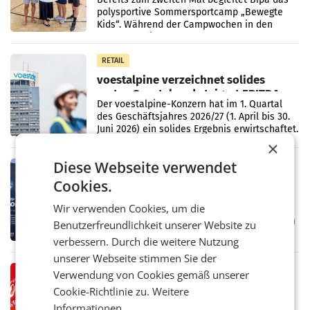
polysportive Sommersportcamp „Bewegte
Kids“. Während der Campwochen in den
Monaten Juli und August versorgt das
Unternehmen Kinder sowie
RETAIL
voestalpine verzeichnet solides
erstes Quartal und steigert EBITDA
Der voestalpine-Konzern hat im 1. Quartal
des Geschäftsjahres 2026/27 (1. April bis 30.
Juni 2026) ein solides Ergebnis erwirtschaftet.
Der Umsatz stieg im Vergleich zur
×
Vorjahresperiode
Diese Webseite verwendet
RETAIL
Cookies.
Kühl-Spray: SN Sports bringt „Keep
Cool“ auf den Markt
Wir verwenden Cookies, um die
Die SN Sports GmbH bringt gemeinsam mit
der Firma Feygenblatt FloGu OG einen neuen
Benutzerfreundlichkeit unserer Website zu
Kühl- und Regenerations-Spray auf den
verbessern. Durch die weitere Nutzung
Markt. Das Produkt namens „Keep Cool“ ist zu
unserer Webseite stimmen Sie der
100 Prozent
RETAIL
Verwendung von Cookies gemäß unserer
Coca-Cola präsentiert
Cookie-Richtlinie zu.
Weitere
weiterentwickelte visuelle
Informationen