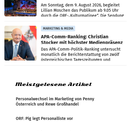
Simonischek
Am Sonntag, dem 9. August 2026, begleitet
Lillian Moschen das Publikum ab 9.05 Uhr
durch die ORF-„Kulturmatinee“. Die Sendung
startet mit der Dokumentation „20 Jahre
Grafenegg
MARKETING & MEDIA
APA-Comm-Ranking: Christian
Stocker mit höchster Medienpräsenz
im Juli
Das APA-Comm-Politik-Ranking untersucht
monatlich die Berichterstattung von zwölf
österreichischen Tageszeitungen und
analysiert, welche Politikerinnen und
Politiker Österreichs die
Meistgelesene Artikel
Personalwechsel im Marketing von Penny
Österreich und Rewe Großhandel
ORF: Pig legt Personalliste vor