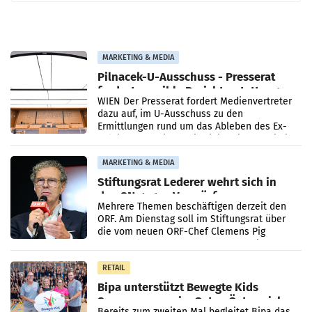
MARKETING & MEDIA
Pilnacek-U-Ausschuss - Presserat
fordert sensible Berichterstattung
WIEN Der Presserat fordert Medienvertreter
dazu auf, im U-Ausschuss zu den
Ermittlungen rund um das Ableben des Ex-
Sektionschefs im Justizministerium, Christian
Pilnacek, auf sensible
MARKETING & MEDIA
Stiftungsrat Lederer wehrt sich in
den SN gegen Vorwürfe
Mehrere Themen beschäftigen derzeit den
ORF. Am Dienstag soll im Stiftungsrat über
die vom neuen ORF-Chef Clemens Pig
vorgeschlagenen Besetzungen für die
Direktionen abgestimmt werden.
RETAIL
Bipa unterstützt Bewegte Kids
Sommercamps im Osten Österreichs
Bereits zum zweiten Mal begleitet Bipa das