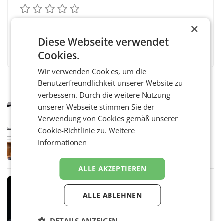
×
Diese Webseite verwendet
Facebook
Twitter
Messenger
WhatsApp
LinkedIn
XING
Teilen
Cookies.
Wir verwenden Cookies, um die
Benutzerfreundlichkeit unserer Website zu
verbessern. Durch die weitere Nutzung
unserer Webseite stimmen Sie der
MARKETING & MEDIA
Verwendung von Cookies gemäß unserer
Pilnacek-U-Ausschuss - Presserat
fordert sensible Berichterstattung
Cookie-Richtlinie zu.
Weitere
WIEN Der Presserat fordert Medienvertreter
Informationen
dazu auf, im U-Ausschuss zu den
Ermittlungen rund um das Ableben des Ex-
Sektionschefs im Justizministerium, Christian
ALLE AKZEPTIEREN
Pilnacek, auf sensible
MARKETING & MEDIA
Stiftungsrat Lederer wehrt sich in
ALLE ABLEHNEN
den SN gegen Vorwürfe
Mehrere Themen beschäftigen derzeit den
DETAILS ANZEIGEN
ORF. Am Dienstag soll im Stiftungsrat über