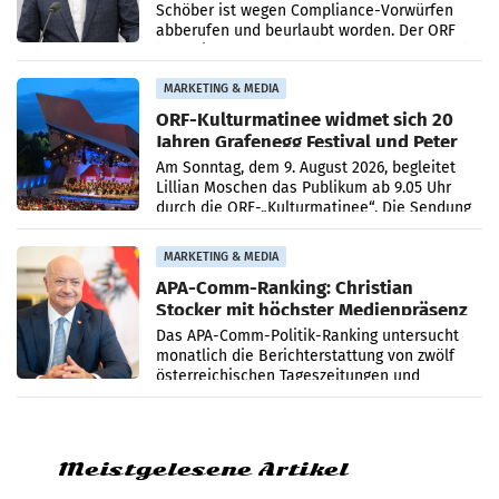
Schöber ist wegen Compliance-Vorwürfen
abberufen und beurlaubt worden. Der ORF
bestätigte gegenüber der APA entsprechende
Medienberichte.
MARKETING & MEDIA
ORF-Kulturmatinee widmet sich 20
Jahren Grafenegg Festival und Peter
Simonischek
Am Sonntag, dem 9. August 2026, begleitet
Lillian Moschen das Publikum ab 9.05 Uhr
durch die ORF-„Kulturmatinee“. Die Sendung
startet mit der Dokumentation „20 Jahre
Grafenegg
MARKETING & MEDIA
APA-Comm-Ranking: Christian
Stocker mit höchster Medienpräsenz
im Juli
Das APA-Comm-Politik-Ranking untersucht
monatlich die Berichterstattung von zwölf
österreichischen Tageszeitungen und
analysiert, welche Politikerinnen und
Politiker Österreichs die
Meistgelesene Artikel