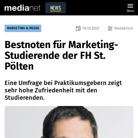
menu
NEWS
Menü
event
draw
19.10.2021
Redaktion
MARKETING & MEDIA
Bestnoten für Marketing-
Studierende der FH St.
Pölten
Eine Umfrage bei Praktikumsgebern zeigt
sehr hohe Zufriedenheit mit den
Studierenden.