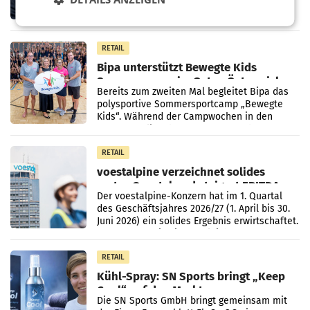
die vom neuen ORF-Chef Clemens Pig
vorgeschlagenen Besetzungen für die
Direktionen abgestimmt werden.
RETAIL
Bipa unterstützt Bewegte Kids
Sommercamps im Osten Österreichs
Bereits zum zweiten Mal begleitet Bipa das
polysportive Sommersportcamp „Bewegte
Kids“. Während der Campwochen in den
Monaten Juli und August versorgt das
Unternehmen Kinder sowie
RETAIL
voestalpine verzeichnet solides
erstes Quartal und steigert EBITDA
Der voestalpine-Konzern hat im 1. Quartal
des Geschäftsjahres 2026/27 (1. April bis 30.
Juni 2026) ein solides Ergebnis erwirtschaftet.
Der Umsatz stieg im Vergleich zur
Vorjahresperiode
RETAIL
Kühl-Spray: SN Sports bringt „Keep
Cool“ auf den Markt
Die SN Sports GmbH bringt gemeinsam mit