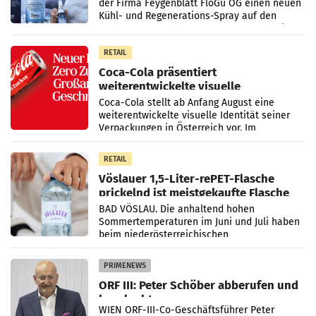
der Firma Feygenblatt FloGu OG einen neuen
Kühl- und Regenerations-Spray auf den
Markt. Das Produkt namens „Keep Cool“ ist zu
100 Prozent
RETAIL
Coca-Cola präsentiert
weiterentwickelte visuelle
Markenidentität
Coca-Cola stellt ab Anfang August eine
weiterentwickelte visuelle Identität seiner
Verpackungen in Österreich vor. Im
Mittelpunkt des Redesigns stehen zentrale
Gestaltungselemente
RETAIL
Vöslauer 1,5-Liter-rePET-Flasche
prickelnd ist meistgekaufte Flasche
Österreichs
BAD VÖSLAU. Die anhaltend hohen
Sommertemperaturen im Juni und Juli haben
beim niederösterreichischen
Getränkehersteller Vöslauer zu deutlichen
Absatzzuwächsen geführt. Während
PRIMENEWS
ORF III: Peter Schöber abberufen und
beurlaubt
WIEN ORF-III-Co-Geschäftsführer Peter