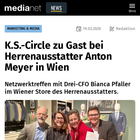
menu
NEWS
Menü
event
draw
19.03.2026
Redaktion
MARKETING & MEDIA
K.S.-Circle zu Gast bei
Herrenausstatter Anton
Meyer in Wien
Netzwerktreffen mit Drei-CFO Bianca Pfaller
im Wiener Store des Herrenausstatters.