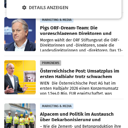
Österreich spiegelt sich in den aktuellen
DETAILS ANZEIGEN
Zahlen von Magenta Telekom wider. In den
ersten sechs Monaten des laufenden Jahres
verzeichnete
MARKETING & MEDIA
Pigs ORF-Dream-Team: Die
vorgeschlagenen Direktoren und
Direktorinnen
Morgen wählt der ORF Stiftungsrat die ORF-
Direktorinnen und -Direktoren, sowie die
Landesdirektorinnen und -direktoren. Das 13-
köpfige Wunschteam des ab 1. Jänner 2027
amtierenden
PRIMENEWS
Österreichische Post: Umsatzplus im
ersten Halbjahr trotz schwachem
Briefgeschäft
WIEN Die Österreichische Post AG hat im
ersten Halbjahr 2026 einen Konzernumsatz
von 1.544,0 Mio. EUR erwirtschaftet, was
einem Plus von 3,8 Prozent gegenüber dem
Vergleichszeitraum
MARKETING & MEDIA
Alpacem und Politik im Austausch
über Dekarbonisierung und
Energiepreise
– Wie die Zement- und Betonproduktion ihre