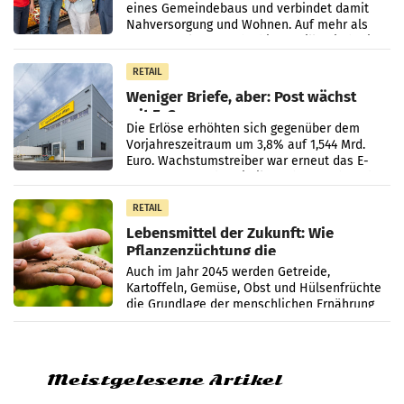
eines Gemeindebaus und verbindet damit
Nahversorgung und Wohnen. Auf mehr als
330 m² Verkaufsfläche bietet Billa ein breites
Sortiment mit
RETAIL
Weniger Briefe, aber: Post wächst
mit E-Commerce
Die Erlöse erhöhten sich gegenüber dem
Vorjahreszeitraum um 3,8% auf 1,544 Mrd.
Euro. Wachstumstreiber war erneut das E-
Commerce- und Logistikgeschäft, während
der Strukturwandel
RETAIL
Lebensmittel der Zukunft: Wie
Pflanzenzüchtung die
Ernährungssicherheit sichert
Auch im Jahr 2045 werden Getreide,
Kartoffeln, Gemüse, Obst und Hülsenfrüchte
die Grundlage der menschlichen Ernährung
bilden. Allerdings verändern sich die
Eigenschaften der Pflanzen
Meistgelesene Artikel