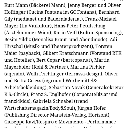
Kurt Mann (Bäckerei Mann), Jenny Berger und Oliver
Hoffinger (Cucina Fontana im GC Fontana), Bernhard
Gily (medianet und Bauernladen.at), Franz-Michael
Mayer (fm Vitikultur), Hans-Peter Petutschnig
(Ärztekammer Wien), Karin Veitl (Kultur-Sponsoring),
Besim Yildiz (Monalisa Braut- und Abendmode), Adi
Hirschal (Musik- und Theaterproduzent), Torsten
Maier (payback), Gilbert Kratschmann (Vorstand RTK
und Hotelier), Bert Copar (bertcopar.at), Martin
Mayerhofer (Kohl & Partner), Martina Pichler
(aqendo), Wolfi Feichtinger (terrassa-design), Oliver
und Britta Griess (u/ground Werbemittel&
Arbeitsbekleidung), Sebastian Novak (Generalsekretär
K.S.-Circle), Franz S. Englhofer (CorporateBiz.at und
franzl4kids), Gabriela Schnabel (trend
Wirtschaftsmagazin/Body&Soul), Jürgen Hofer
(Publishing Director Manstein-Verlag, Horizont),
Giuseppe Ravì/Respiro e Movimento - Performance