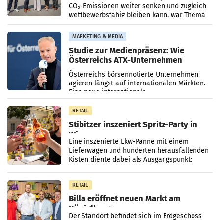
CO₂-Emissionen weiter senken und zugleich
wettbewerbsfähig bleiben kann, war Thema
eines Treffens zwischen Staatssekretärin
Elisabeth
MARKETING & MEDIA
Studie zur Medienpräsenz: Wie
Österreichs ATX-Unternehmen
international wahrgenommen
Österreichs börsennotierte Unternehmen
werden
agieren längst auf internationalen Märkten.
Eine neue internationale
Medienresonanzanalyse untersucht die
weltweite Berichterstattung über
RETAIL
Stibitzer inszeniert Spritz-Party in
Wien
Eine inszenierte Lkw-Panne mit einem
Lieferwagen und hunderten herausfallenden
Kisten diente dabei als Ausgangspunkt:
Passanten wurden gebeten, beim Aufräumen
zu helfen, und erhielten
RETAIL
Billa eröffnet neuen Markt am
Küniglberg
Der Standort befindet sich im Erdgeschoss