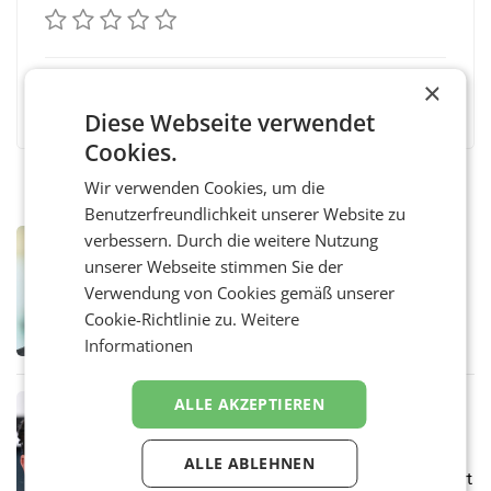
×
Facebook
Twitter
Messenger
WhatsApp
LinkedIn
XING
Teilen
Diese Webseite verwendet
Cookies.
Wir verwenden Cookies, um die
Benutzerfreundlichkeit unserer Website zu
verbessern. Durch die weitere Nutzung
MARKETING & MEDIA
unserer Webseite stimmen Sie der
Sebastian Knabl wird Partner bei EY
Österreich
Verwendung von Cookies gemäß unserer
WIEN.Sebastian Knabl wird Partner bei EY
Cookie-Richtlinie zu.
Weitere
Österreich. In seiner neuen Funktion soll er
Banken und Finanzinstitute bei
Informationen
regulatorischen Anforderungen, im
Risikomanagement und bei
Transformationsprojekten
ALLE AKZEPTIEREN
MARKETING & MEDIA
Magenta Telekom erhöht
Investitionen trotz leichtem
ALLE ABLEHNEN
Umsatzrückgang
Der anhaltende Druck auf den Digitalstandort