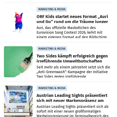
Die 27-jährige Beraterin betreut Kundinnen
und Kunden in den Bereichen
MARKETING & MEDIA
ORF Kids startet neues Format „Auri
und Du“ rund um die Träume junger
Menschen
Auri, das offizielle Maskottchen des
Eurovision Song Contest 2026, kehrt mit
einem eigenen Format auf den Bildschirm
zurück. In der neuen Sendung „Auri und Du“
bei ORF Kids steht
MARKETING & MEDIA
Two Sides kämpft erfolgreich gegen
irreführende Umweltbotschaften
beim Papiereinsatz
Seit mehr als einem Jahrzehnt setzt sich die
„Anti-Greenwash“-Kampagne der Initiative
Two Sides gegen irreführende
Umweltaussagen bei Papierkommunikation
und papierbasierten Verpackungen
MARKETING & MEDIA
Austrian Leading Sights präsentiert
sich mit neuer Markenpräsenz am
Flughafen Wien
Austrian Leading Sights präsentiert sich ab
sofort mit einer neuen großformatigen
Werbeinszenierung im Terminalbereich des