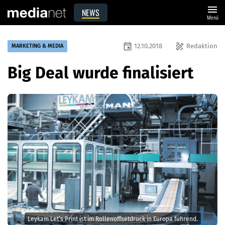
menu
NEWS
Menü
event
draw
12.10.2018
Redaktion
MARKETING & MEDIA
Big Deal wurde finalisiert
Leykam Let’s Print ist im Rollenoffsetdruck in Europa führend.