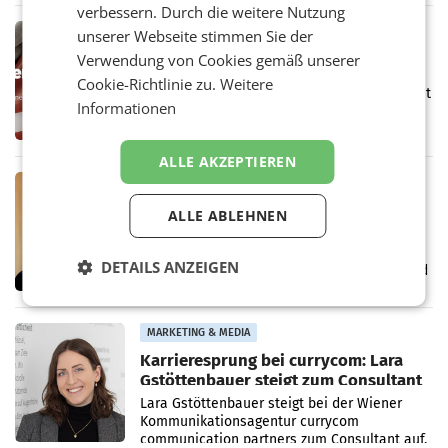
verbessern. Durch die weitere Nutzung
den Prozess zu
MARKETING & MEDIA
unserer Webseite stimmen Sie der
Werbe Akademie startet neue
Verwendung von Cookies gemäß unserer
Imagekampagne rund um Praxisnähe
Cookie-Richtlinie zu.
Weitere
Unter dem Slogan „Näher dran geht nicht. Mit
Informationen
einer praxisorientierten Ausbildung an der
Werbe Akademie“ hat die
Bildungseinrichtung des WIFI Wien eine neue
ALLE AKZEPTIEREN
Imagekampagne gestartet.
MARKETING & MEDIA
Halbjahresbilanz cine.ma:
ALLE ABLEHNEN
Österreichs Kinos verzeichnen
400.000 Besucher mehr
Das österreichische Kino setzt seinen
DETAILS ANZEIGEN
positiven Wachstumskurs fort. Mit einer rund
400.000 Besucherinnen und Besucher
höheren Nettoreichweite im ersten Halbjahr
2026 gegenüber dem
MARKETING & MEDIA
Karrieresprung bei currycom: Lara
Gstöttenbauer steigt zum Consultant
auf
Lara Gstöttenbauer steigt bei der Wiener
Kommunikationsagentur currycom
communication partners zum Consultant auf.