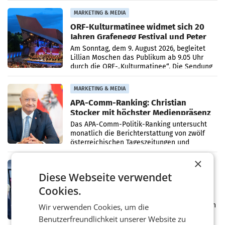
Medienberichte.
MARKETING & MEDIA
ORF-Kulturmatinee widmet sich 20
Jahren Grafenegg Festival und Peter
Simonischek
Am Sonntag, dem 9. August 2026, begleitet
Lillian Moschen das Publikum ab 9.05 Uhr
durch die ORF-„Kulturmatinee“. Die Sendung
startet mit der Dokumentation „20 Jahre
Grafenegg
MARKETING & MEDIA
APA-Comm-Ranking: Christian
Stocker mit höchster Medienpräsenz
im Juli
Das APA-Comm-Politik-Ranking untersucht
monatlich die Berichterstattung von zwölf
österreichischen Tageszeitungen und
analysiert, welche Politikerinnen und
×
Politiker Österreichs die
MARKETING & MEDIA
Diese Webseite verwendet
Prozess zu Warner-Übernahme erst
im März 2027
Cookies.
LOS ANGELES Die geplante Übernahme des
Hollywood-Urgesteins Warner Brothers durch
Wir verwenden Cookies, um die
den Rivalen Paramount wird noch lange in
Benutzerfreundlichkeit unserer Website zu
der Schwebe bleiben. Eine Richterin setzte