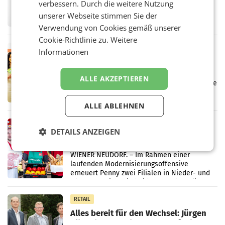
verbessern. Durch die weitere Nutzung
UNTERFÖHRING/MAILAND/AMSTERDAM. Der
Fernsehkonzern ProSiebenSat.1 hat im
unserer Webseite stimmen Sie der
Frühjahr dank Kostensenkungen operativ
Verwendung von Cookies gemäß unserer
wieder Gewinn gemacht und die
Cookie-Richtlinie zu.
Weitere
Markterwartung deutlich übertroffen.
RETAIL
Informationen
Eine Bühne für Zirkularität: ARA und
Müller informieren am POS über
ALLE AKZEPTIEREN
Kreislauffähigkeit
Über den gesamten August hinweg rücken die
Altstoff Recycling Austria AG (ARA) und der
Handelskonzern Müller die Initiative
ALLE ABLEHNEN
„Kreislauf-Helden“ in allen österreichischen
Müller-Filialen
RETAIL
DETAILS ANZEIGEN
Penny modernisiert zwei Filialen in
Ober- und Niederösterreich
WIENER NEUDORF. – Im Rahmen einer
laufenden Modernisierungsoffensive
erneuert Penny zwei Filialen in Nieder- und
Oberösterreich. Die beiden Standorte liegen
in Haag sowie im rund
RETAIL
Alles bereit für den Wechsel: Jürgen
Albrecht setzt ab 1.1.2027 auf Adeg