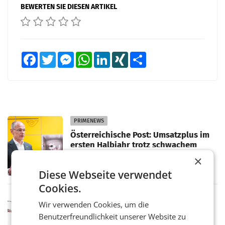
BEWERTEN SIE DIESEN ARTIKEL
Facebook
Twitter
Messenger
WhatsApp
LinkedIn
XING
Teilen
PRIMENEWS
Österreichische Post: Umsatzplus im
ersten Halbjahr trotz schwachem
Briefgeschäft
WIEN Die Österreichische Post AG hat im
×
ersten Halbjahr 2026 einen Konzernumsatz
Diese Webseite verwendet
von 1.544,0 Mio. EUR erwirtschaftet, was
einem Plus von 3,8 Prozent gegenüber dem
Cookies.
Vergleichszeitraum
MARKETING & MEDIA
Wir verwenden Cookies, um die
ProSiebenSat.1 spart und macht
Benutzerfreundlichkeit unserer Website zu
überraschend viel Gewinn