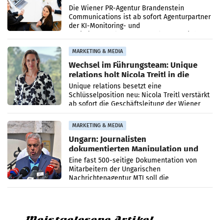
künftig Partner von OtterlyAI
Die Wiener PR-Agentur Brandenstein
Communications ist ab sofort Agenturpartner
der KI-Monitoring- und
Optimierungsplattform OtterlyAI. Damit baut
die Agentur ihr Leistungsportfolio
MARKETING & MEDIA
Wechsel im Führungsteam: Unique
relations holt Nicola Treitl in die
Geschäftsleitung
Unique relations besetzt eine
Schlüsselposition neu: Nicola Treitl verstärkt
ab sofort die Geschäftsleitung der Wiener
PR-Agentur an der Seite von Josef Kalina und
Anna Kalina-Mahr.
MARKETING & MEDIA
Ungarn: Journalisten
dokumentierten Manipulation und
Zensur
Eine fast 500-seitige Dokumentation von
Mitarbeitern der Ungarischen
Nachrichtenagentur MTI soll die
systematische Nachrichten-Manipulation und
Zensur bei der Agentur während der Zeit
Meistgelesene Artikel