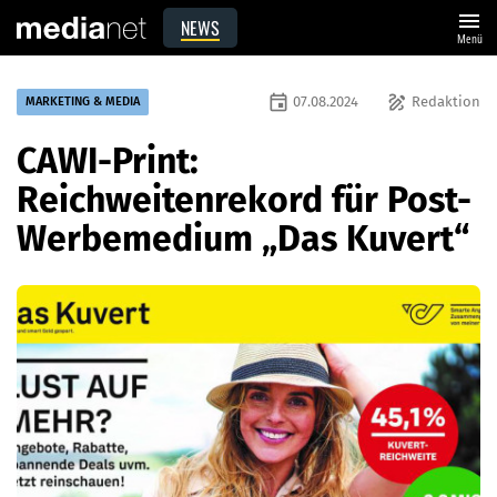
menu
NEWS
Menü
event
draw
07.08.2024
Redaktion
MARKETING & MEDIA
CAWI-Print:
Reichweitenrekord für Post-
Werbemedium „Das Kuvert“