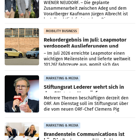
WIENER NEUDORF. – Die geplante
Zusammenarbeit zwischen Adeg und dem
Vorarlberger Kaufmann Jürgen Albrecht ist
kartellrechtlich freigegeben: Die
Bundeswettbewerbsbehörde und der
Bundeskartellanwalt
MOBILITY BUSINESS
Rekordergebnis im Juli: Leapmotor
verdoppelt Auslieferungen und
überschreitet die 100.000er-Marke
– Im Juli 2026 erreichte Leapmotor einen
wichtigen Meilenstein und lieferte weltweit
101.267 Fahrzeuge aus, womit sich das
Ergebnis gegenüber Juli 2025 mehr als
verdoppelte (+102
MARKETING & MEDIA
Stiftungsrat Lederer wehrt sich in
den SN gegen Vorwürfe
Mehrere Themen beschäftigen derzeit den
ORF. Am Dienstag soll im Stiftungsrat über
die vom neuen ORF-Chef Clemens Pig
vorgeschlagenen Besetzungen für die
Direktionen abgestimmt werden.
MARKETING & MEDIA
Brandenstein Communications ist