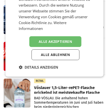
Vorjahresperiode
verbessern. Durch die weitere Nutzung
RETAIL
unserer Webseite stimmen Sie der
Kühl-Spray: SN Sports bringt „Keep
Verwendung von Cookies gemäß unserer
Cool“ auf den Markt
Cookie-Richtlinie zu.
Weitere
Die SN Sports GmbH bringt gemeinsam mit
der Firma Feygenblatt FloGu OG einen neuen
Informationen
Kühl- und Regenerations-Spray auf den
Markt. Das Produkt namens „Keep Cool“ ist zu
100 Prozent
ALLE AKZEPTIEREN
RETAIL
Coca-Cola präsentiert
ALLE ABLEHNEN
weiterentwickelte visuelle
Markenidentität
Coca-Cola stellt ab Anfang August eine
weiterentwickelte visuelle Identität seiner
DETAILS ANZEIGEN
Verpackungen in Österreich vor. Im
Mittelpunkt des Redesigns stehen zentrale
Gestaltungselemente
RETAIL
Vöslauer 1,5-Liter-rePET-Flasche
prickelnd ist meistgekaufte Flasche
Österreichs
BAD VÖSLAU. Die anhaltend hohen
Sommertemperaturen im Juni und Juli haben
beim niederösterreichischen