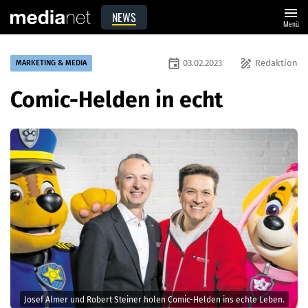
menu
NEWS
Menü
event
draw
03.02.2023
Redaktion
MARKETING & MEDIA
Comic-Helden in echt
Josef Almer und Robert Steiner holen Comic-Helden ins echte Leben.