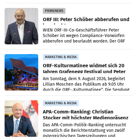
Getränkehersteller Vöslauer zu deutlichen
Absatzzuwächsen geführt. Während
PRIMENEWS
ORF III: Peter Schöber abberufen und
beurlaubt
WIEN ORF-III-Co-Geschäftsführer Peter
Schöber ist wegen Compliance-Vorwürfen
abberufen und beurlaubt worden. Der ORF
bestätigte gegenüber der APA entsprechende
Medienberichte.
MARKETING & MEDIA
ORF-Kulturmatinee widmet sich 20
Jahren Grafenegg Festival und Peter
Simonischek
Am Sonntag, dem 9. August 2026, begleitet
Lillian Moschen das Publikum ab 9.05 Uhr
durch die ORF-„Kulturmatinee“. Die Sendung
startet mit der Dokumentation „20 Jahre
Grafenegg
MARKETING & MEDIA
APA-Comm-Ranking: Christian
Stocker mit höchster Medienpräsenz
im Juli
Das APA-Comm-Politik-Ranking untersucht
monatlich die Berichterstattung von zwölf
österreichischen Tageszeitungen und