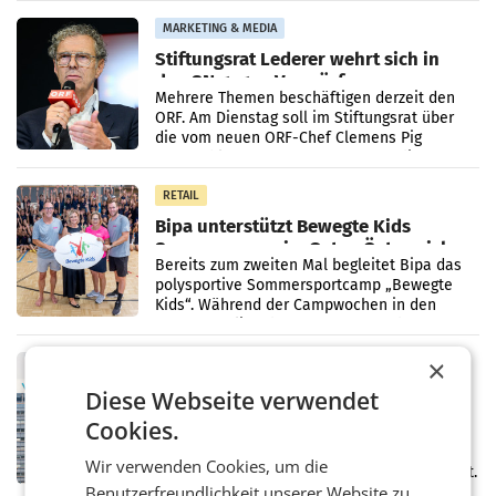
Pilnacek, auf sensible
MARKETING & MEDIA
Stiftungsrat Lederer wehrt sich in
den SN gegen Vorwürfe
Mehrere Themen beschäftigen derzeit den
ORF. Am Dienstag soll im Stiftungsrat über
die vom neuen ORF-Chef Clemens Pig
vorgeschlagenen Besetzungen für die
Direktionen abgestimmt werden.
RETAIL
Bipa unterstützt Bewegte Kids
Sommercamps im Osten Österreichs
Bereits zum zweiten Mal begleitet Bipa das
polysportive Sommersportcamp „Bewegte
Kids“. Während der Campwochen in den
Monaten Juli und August versorgt das
Unternehmen Kinder sowie
×
RETAIL
voestalpine verzeichnet solides
Diese Webseite verwendet
erstes Quartal und steigert EBITDA
Cookies.
Der voestalpine-Konzern hat im 1. Quartal
des Geschäftsjahres 2026/27 (1. April bis 30.
Wir verwenden Cookies, um die
Juni 2026) ein solides Ergebnis erwirtschaftet.
Benutzerfreundlichkeit unserer Website zu
Der Umsatz stieg im Vergleich zur