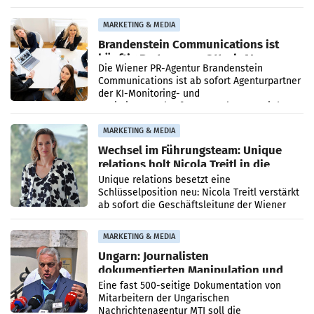
vorgeschlagenen Besetzungen für die
Direktionen abgestimmt werden.
MARKETING & MEDIA
Brandenstein Communications ist
künftig Partner von OtterlyAI
Die Wiener PR-Agentur Brandenstein
Communications ist ab sofort Agenturpartner
der KI-Monitoring- und
Optimierungsplattform OtterlyAI. Damit baut
die Agentur ihr Leistungsportfolio
MARKETING & MEDIA
Wechsel im Führungsteam: Unique
relations holt Nicola Treitl in die
Geschäftsleitung
Unique relations besetzt eine
Schlüsselposition neu: Nicola Treitl verstärkt
ab sofort die Geschäftsleitung der Wiener
PR-Agentur an der Seite von Josef Kalina und
Anna Kalina-Mahr.
MARKETING & MEDIA
Ungarn: Journalisten
dokumentierten Manipulation und
Zensur
Eine fast 500-seitige Dokumentation von
Mitarbeitern der Ungarischen
Nachrichtenagentur MTI soll die