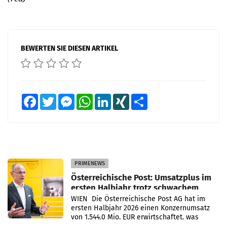
BEWERTEN SIE DIESEN ARTIKEL
Facebook
Twitter
Messenger
WhatsApp
LinkedIn
XING
Teilen
PRIMENEWS
Österreichische Post: Umsatzplus im
ersten Halbjahr trotz schwachem
Briefgeschäft
WIEN Die Österreichische Post AG hat im
ersten Halbjahr 2026 einen Konzernumsatz
von 1.544,0 Mio. EUR erwirtschaftet, was
einem Plus von 3,8 Prozent gegenüber dem