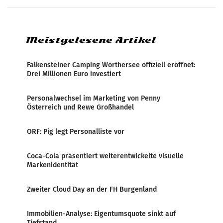
systematische Nachrichten-Manipulation und
Zensur bei der Agentur während der Zeit
Meistgelesene Artikel
Falkensteiner Camping Wörthersee offiziell eröffnet:
Drei Millionen Euro investiert
Personalwechsel im Marketing von Penny
Österreich und Rewe Großhandel
ORF: Pig legt Personalliste vor
Coca-Cola präsentiert weiterentwickelte visuelle
Markenidentität
Zweiter Cloud Day an der FH Burgenland
Immobilien-Analyse: Eigentumsquote sinkt auf
Tiefstand