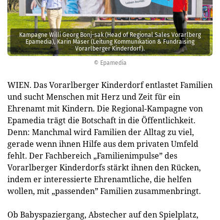
Kampagne Willi Georg Bonj-sak (Head of Regional Sales Vorarlberg
Epamedia), Karin Mäser (Leitung Kommunikation & Fundraising
Vorarlberger Kinderdorf).
© Epamedia
WIEN. Das Vorarlberger Kinderdorf entlastet Familien
und sucht Menschen mit Herz und Zeit für ein
Ehrenamt mit Kindern. Die Regional-Kampagne von
Epamedia trägt die Botschaft in die Öffentlichkeit.
Denn: Manchmal wird Familien der Alltag zu viel,
gerade wenn ihnen Hilfe aus dem privaten Umfeld
fehlt. Der Fachbereich „Familienimpulse” des
Vorarlberger Kinderdorfs stärkt ihnen den Rücken,
indem er interessierte Ehrenamtliche, die helfen
wollen, mit „passenden” Familien zusammenbringt.
Ob Babyspaziergang, Abstecher auf den Spielplatz,