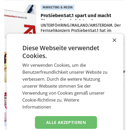
Vergleichszeitraum
MARKETING & MEDIA
ProSiebenSat.1 spart und macht
überraschend viel Gewinn
UNTERFÖHRING/MAILAND/AMSTERDAM. Der
Fernsehkonzern ProSiebenSat.1 hat im
Frühjahr dank Kostensenkungen operativ
×
wieder Gewinn gemacht und die
Diese Webseite verwendet
Markterwartung deutlich übertroffen.
RETAIL
Cookies.
Eine Bühne für Zirkularität: ARA und
Wir verwenden Cookies, um die
Müller informieren am POS über
Kreislauffähigkeit
Benutzerfreundlichkeit unserer Website zu
Über den gesamten August hinweg rücken die
Altstoff Recycling Austria AG (ARA) und der
verbessern. Durch die weitere Nutzung
Handelskonzern Müller die Initiative
unserer Webseite stimmen Sie der
„Kreislauf-Helden“ in allen österreichischen
Verwendung von Cookies gemäß unserer
Müller-Filialen
RETAIL
Cookie-Richtlinie zu.
Weitere
Penny modernisiert zwei Filialen in
Informationen
Ober- und Niederösterreich
WIENER NEUDORF. – Im Rahmen einer
laufenden Modernisierungsoffensive
ALLE AKZEPTIEREN
erneuert Penny zwei Filialen in Nieder- und
Oberösterreich. Die beiden Standorte liegen