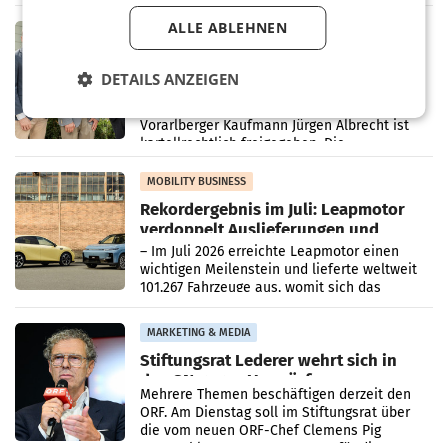
in Haag sowie im rund
ALLE ABLEHNEN
RETAIL
Alles bereit für den Wechsel: Jürgen
Albrecht setzt ab 1.1.2027 auf Adeg
DETAILS ANZEIGEN
WIENER NEUDORF. – Die geplante
Zusammenarbeit zwischen Adeg und dem
Vorarlberger Kaufmann Jürgen Albrecht ist
kartellrechtlich freigegeben: Die
Bundeswettbewerbsbehörde und der
Bundeskartellanwalt
MOBILITY BUSINESS
Rekordergebnis im Juli: Leapmotor
verdoppelt Auslieferungen und
überschreitet die 100.000er-Marke
– Im Juli 2026 erreichte Leapmotor einen
wichtigen Meilenstein und lieferte weltweit
101.267 Fahrzeuge aus, womit sich das
Ergebnis gegenüber Juli 2025 mehr als
verdoppelte (+102
MARKETING & MEDIA
Stiftungsrat Lederer wehrt sich in
den SN gegen Vorwürfe
Mehrere Themen beschäftigen derzeit den
ORF. Am Dienstag soll im Stiftungsrat über
die vom neuen ORF-Chef Clemens Pig