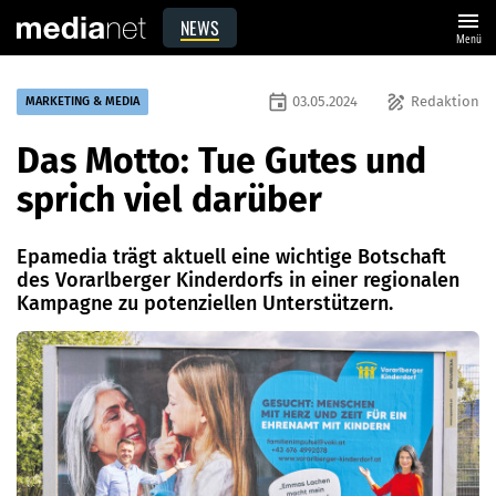
menu
NEWS
Menü
event
draw
03.05.2024
Redaktion
MARKETING & MEDIA
Das Motto: Tue Gutes und
sprich viel darüber
Epamedia trägt aktuell eine wichtige Botschaft
des Vorarlberger Kinderdorfs in einer regionalen
Kampagne zu potenziellen Unterstützern.