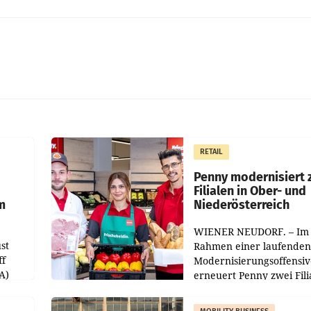
RETAIL
Penny modernisiert 
Filialen in Ober- und
m
Niederösterreich
WIENER NEUDORF. – Im
st
Rahmen einer laufenden
ff
Modernisierungsoffensiv
A)
erneuert Penny zwei Fili
Nieder- und Oberösterre
slauf-
Die beiden Standorte lie