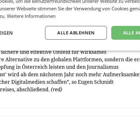
okies, um die Benutzerfreundlichkeit unserer Website zu verbes
unserer Webseite stimmen Sie der Verwendung von Cookies gem
 zu.
Weitere Informationen
) täglich digitale Medien. Suchmaschinen werden von 58
on 56%, Publisher-Portale von 38%, Online-Videos von 26%,
EIGEN
ALLE ABLEHNEN
ALLE A
n sechs Prozent.
s sichere und effektive Umfeld für wirksames
ere Alternative zu den globalen Plattformen, sondern die er
fung in Österreich leisten und den Journalismus
 Trust' wird ab dem nächstem Jahr noch mehr Aufmerksamke
scher Digitalmedien schaffen”, so Eugen Schmidt
reises, abschließend.
(red)