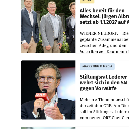
RETAIL
Helden“ in allen
österreichischen Müller-F
Alles bereit für den
Wechsel: Jürgen Albr
setzt ab 1.1.2027 auf
WIENER NEUDORF. – Die
geplante Zusammenarbei
zwischen Adeg und dem
Vorarlberger Kaufmann 
Albrecht ist kartellrechtl
freigegeben: Die
MARKETING & MEDIA
Bundeswettbewerbsbeh
und der Bundeskartellan
Stiftungsrat Lederer
wehrt sich in den SN
gegen Vorwürfe
Mehrere Themen beschä
derzeit den ORF. Am Die
soll im Stiftungsrat über 
vom neuen ORF-Chef Cl
Pig vorgeschlagenen