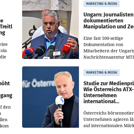
Optimierungsplattform
MARKETING & MEDIA
OtterlyAI. Damit baut di
Agentur ihr Leistungspor
Ungarn: Journalisten
ue
dokumentierten
Treitl
Manipulation und Ze
ung
Eine fast 500-seitige
eine
Dokumentation von
cola
Mitarbeitern der Ungari
 die
Nachrichtenagentur MTI 
ener
die systematische Nachri
von
Manipulation und Zensur
MARKETING & MEDIA
lina-
der Agentur während de
höht
Studie zur Medienpr
Wie Österreichs ATX-
kgang
Unternehmen
international
f den
wahrgenommen wer
Österreichs börsennotier
h
Unternehmen agieren lä
llen
auf internationalen Märk
ekom
Eine neue internationale
hs