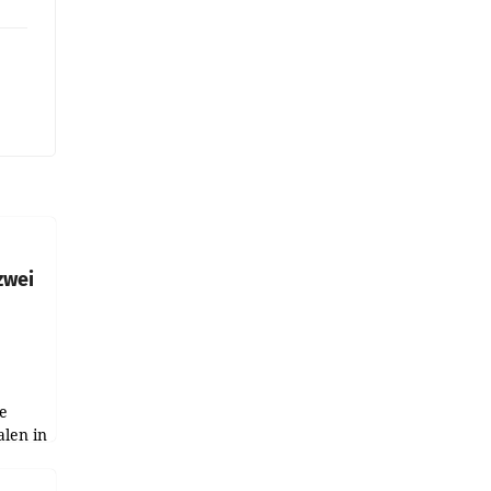
zwei
e
alen in
ich.
gen in