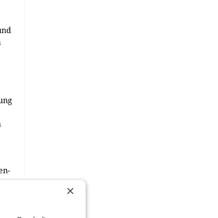
und
m
ung
n
en-
×
it