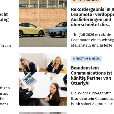
MOBILITY BUSINESS
Haag sowie im rund
ilialen
Rekordergebnis im Ju
echt
Leapmotor verdoppe
 Adeg
Auslieferungen und
überschreitet die
100.000er-Marke
– Im Juli 2026 erreichte
t
Leapmotor einen wichti
Meilenstein und lieferte
Jürgen
weltweit 101.267 Fahrze
ich
aus, womit sich das Erge
MARKETING & MEDIA
gegenüber Juli 2025 meh
örde
verdoppelte (+102
walt
Brandenstein
Communications ist
künftig Partner von
OtterlyAI
ftigen
Die Wiener PR-Agentur
nstag
Brandenstein Communica
die
ist ab sofort Agenturpar
emens
der KI-Monitoring- und