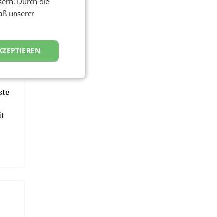
sern. Durch die
äß unserer
%
KZEPTIEREN
ste
it