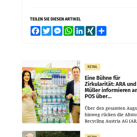
TEILEN SIE DIESEN ARTIKEL
Facebook
Twitter
Messenger
WhatsApp
LinkedIn
XING
Teilen
RETAIL
Eine Bühne für
Zirkularität: ARA und
Müller informieren a
POS über
Kreislauffähigkeit
Über den gesamten Augu
hinweg rücken die Altsto
Recycling Austria AG (AR
und der Handelskonzern
Müller die Initiative „Krei