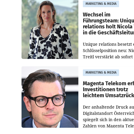
Besetzungen für die
MARKETING & MEDIA
Direktionen abgestimmt
werden.
Wechsel im
Führungsteam: Uniq
relations holt Nicola 
in die Geschäftsleit
Unique relations besetzt 
Schlüsselposition neu: Ni
Treitl verstärkt ab sofort
Geschäftsleitung der Wi
PR-Agentur an der Seite 
MARKETING & MEDIA
Josef Kalina und Anna Ka
Mahr.
Magenta Telekom er
Investitionen trotz
leichtem Umsatzrüc
Der anhaltende Druck au
Digitalstandort Österreic
spiegelt sich in den aktue
Zahlen von Magenta Tel
wider. In den ersten sec