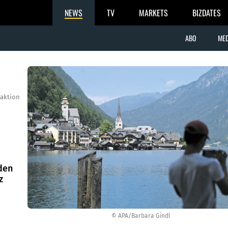
NEWS
TV
MARKETS
BIZDATES
ABO
MED
aktion
den
z
© APA/Barbara Gindl