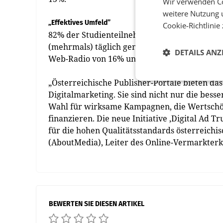
Wir verwenden Co
weitere Nutzung 
„Effektives Umfeld”
Cookie-Richtlinie
82% der Studienteilnehmer nutzen (mehrmals
(mehrmals) täglich genutzt, Soziale Medien v
DETAILS ANZ
Web-Radio von 16% und Online-Flugblätter vo
„Österreichische Publisher-Portale bieten da
Digitalmarketing. Sie sind nicht nur die bess
Wahl für wirksame Kampagnen, die Wertschöp
finanzieren. Die neue Initiative ‚Digital Ad
für die hohen Qualitätsstandards österreichi
(AboutMedia), Leiter des Online-Vermarkterk
BEWERTEN SIE DIESEN ARTIKEL