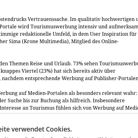
Kostendrucks Vertrauenssache. Im qualitativ hochwertigen 
n-Portale wird Tourismuswerbung intensiv und aufmerksa
immige redaktionelle Umfeld, in dem User Inspiration für
pher Sima (Krone Multimedia), Mitglied des Online-
n den Themen Reise und Urlaub. 73% sehen Tourismuswerb
 knappes Viertel (23%) hat sich bereits aktiv über
, nachdem entsprechende Werbung auf Publisher-Portale
erbung auf Medien-Portalen als besonders relevant wahr:
r Suche bis zur Buchung als hilfreich. Insbesondere
Interesse an Tourismus fühlen sich von Werbung auf Medi
n rangieren Suchmaschinen (59%) vor Publisher-Portalen
ite verwendet Cookies.
tern und Sozialen Medien mit jeweils 30% und Web-Radio m