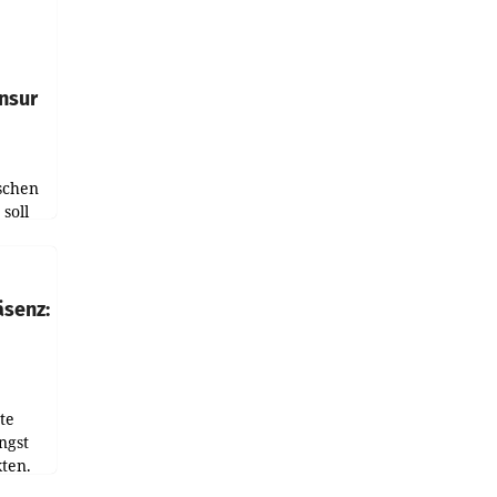
e
tfolio
nsur
schen
soll
chten-
 bei
r Zeit
äsenz:
den
te
ngst
ten.