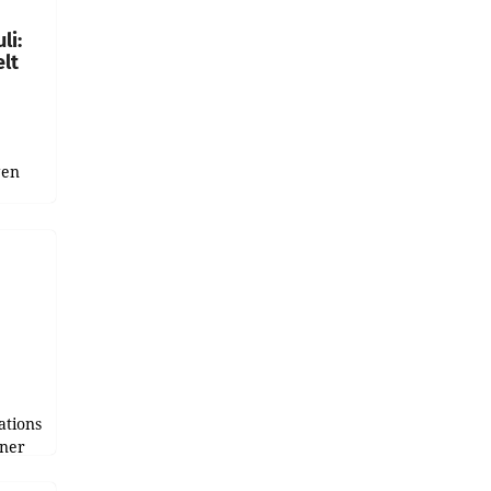
li:
lt
gen
uge
bnis
r als
tions
tner