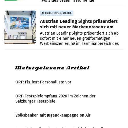
Two Sides gegen irreführende
Umweltaussagen bei Papierkommunikation
und papierbasierten Verpackungen
MARKETING & MEDIA
Austrian Leading Sights präsentiert
sich mit neuer Markenpräsenz am
Flughafen Wien
Austrian Leading Sights präsentiert sich ab
sofort mit einer neuen großformatigen
Werbeinszenierung im Terminalbereich des
Flughafen Wien. Die Präsenz befindet sich im
Verbindungsbereich
Meistgelesene Artikel
ORF: Pig legt Personalliste vor
ORF-Festspielempfang 2026 im Zeichen der
Salzburger Festspiele
Volksbanken mit Jugendkampagne on Air