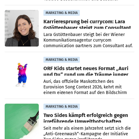
höheren Nettoreichweite im ersten Halbjahr
2026 gegenüber dem
MARKETING & MEDIA
Karrieresprung bei currycom: Lara
Gstöttenbauer steigt zum Consultant
auf
Lara Gstöttenbauer steigt bei der Wiener
Kommunikationsagentur currycom
communication partners zum Consultant auf.
Die 27-jährige Beraterin betreut Kundinnen
und Kunden in den Bereichen
MARKETING & MEDIA
ORF Kids startet neues Format „Auri
und Du“ rund um die Träume junger
Menschen
Auri, das offizielle Maskottchen des
Eurovision Song Contest 2026, kehrt mit
einem eigenen Format auf den Bildschirm
zurück. In der neuen Sendung „Auri und Du“
bei ORF Kids steht
MARKETING & MEDIA
Two Sides kämpft erfolgreich gegen
irreführende Umweltbotschaften
beim Papiereinsatz
Seit mehr als einem Jahrzehnt setzt sich die
„Anti-Greenwash“-Kampagne der Initiative