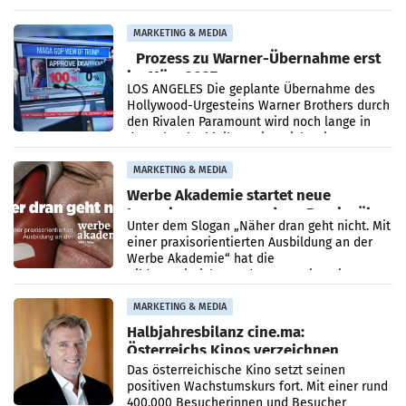
analysiert, welche Politikerinnen und
Politiker Österreichs die
MARKETING & MEDIA
Prozess zu Warner-Übernahme erst
im März 2027
LOS ANGELES Die geplante Übernahme des
Hollywood-Urgesteins Warner Brothers durch
den Rivalen Paramount wird noch lange in
der Schwebe bleiben. Eine Richterin setzte
den Prozess zu
MARKETING & MEDIA
Werbe Akademie startet neue
Imagekampagne rund um Praxisnähe
Unter dem Slogan „Näher dran geht nicht. Mit
einer praxisorientierten Ausbildung an der
Werbe Akademie“ hat die
Bildungseinrichtung des WIFI Wien eine neue
Imagekampagne gestartet.
MARKETING & MEDIA
Halbjahresbilanz cine.ma:
Österreichs Kinos verzeichnen
400.000 Besucher mehr
Das österreichische Kino setzt seinen
positiven Wachstumskurs fort. Mit einer rund
400.000 Besucherinnen und Besucher