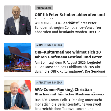
PRIMENEWS
ORF III: Peter Schöber abberufen und
beurlaubt
WIEN ORF-III-Co-Geschäftsführer Peter
Schöber ist wegen Compliance-Vorwürfen
abberufen und beurlaubt worden. Der ORF
bestätigte gegenüber der APA entsprechende
Medienberichte.
MARKETING & MEDIA
ORF-Kulturmatinee widmet sich 20
Jahren Grafenegg Festival und Peter
Simonischek
Am Sonntag, dem 9. August 2026, begleitet
Lillian Moschen das Publikum ab 9.05 Uhr
durch die ORF-„Kulturmatinee“. Die Sendung
startet mit der Dokumentation „20 Jahre
Grafenegg
MARKETING & MEDIA
APA-Comm-Ranking: Christian
Stocker mit höchster Medienpräsenz
im Juli
Das APA-Comm-Politik-Ranking untersucht
monatlich die Berichterstattung von zwölf
österreichischen Tageszeitungen und