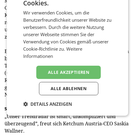
Management im ESG-Bereich stärker in den Fokus.
Cookies.
Gefragt seien „offene Gespräche statt einseitiger
Wir verwenden Cookies, um die
Kommunikation, getrieben durch den Bedarf nach
Benutzerfreundlichkeit unserer Website zu
mehr Transparenz rund um ökologische, soziale und
verbessern. Durch die weitere Nutzung
unternehmerische Verantwortung”, so Schirmbrand
unserer Webseite stimmen Sie der
zum Hintergrund.
Verwendung von Cookies gemäß unserer
Cookie-Richtlinie zu.
Weitere
Ein signifikanter Wandel in dem Bereich zeichnet sich
Informationen
bereits in diesem Jahr durch eine erhöhte
Transparenz ab, denn ab 2025 müssen laut CSRD
ALLE AKZEPTIEREN
(Corporate Sustainability Reporting Directive – EU-
Richtlinie zur Nachhaltigkeitsberichterstattung) alle
großen Kapitalgesellschaften und Zulieferer
ALLE ABLEHNEN
Nachhaltigkeitsberichte vorlegen.
DETAILS ANZEIGEN
Smart & überzeugend
„Unser Trendradar ist smart, unkompliziert und
überzeugend”, freut sich Ketchum Austria-CEO Saskia
Wallner.