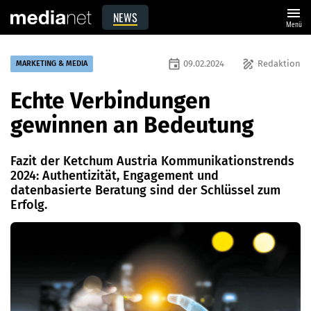
menu
NEWS
Menü
event
draw
09.02.2024
Redaktion
MARKETING & MEDIA
Echte Verbindungen
gewinnen an Bedeutung
Fazit der Ketchum Austria Kommunikationstrends
2024: Authentizität, Engagement und
datenbasierte Beratung sind der Schlüssel zum
Erfolg.