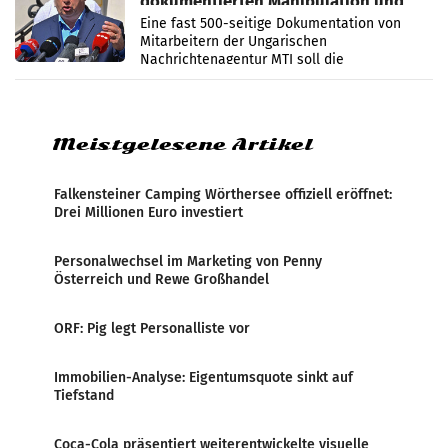
dokumentierten Manipulation und
Zensur
Eine fast 500-seitige Dokumentation von
Mitarbeitern der Ungarischen
Nachrichtenagentur MTI soll die
systematische Nachrichten-Manipulation und
Zensur bei der Agentur während der Zeit
Meistgelesene Artikel
Falkensteiner Camping Wörthersee offiziell eröffnet:
Drei Millionen Euro investiert
Personalwechsel im Marketing von Penny
Österreich und Rewe Großhandel
ORF: Pig legt Personalliste vor
Immobilien-Analyse: Eigentumsquote sinkt auf
Tiefstand
Coca-Cola präsentiert weiterentwickelte visuelle