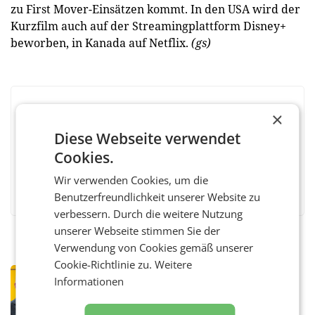
zu First Mover-Einsätzen kommt. In den USA wird der
Kurzfilm auch auf der Streamingplattform Disney+
beworben, in Kanada auf Netflix.
(gs)
BEWERTEN SIE DIESEN ARTIKEL
×
Diese Webseite verwendet
Cookies.
Wir verwenden Cookies, um die
Facebook
Twitter
Messenger
WhatsApp
LinkedIn
XING
Teilen
Benutzerfreundlichkeit unserer Website zu
verbessern. Durch die weitere Nutzung
unserer Webseite stimmen Sie der
Verwendung von Cookies gemäß unserer
Cookie-Richtlinie zu.
Weitere
PRIMENEWS
Informationen
Österreichische Post: Umsatzplus im
ersten Halbjahr trotz schwachem