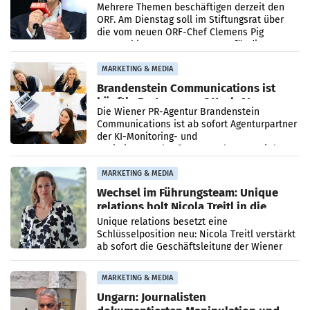
Mehrere Themen beschäftigen derzeit den
ORF. Am Dienstag soll im Stiftungsrat über
die vom neuen ORF-Chef Clemens Pig
vorgeschlagenen Besetzungen für die
Direktionen abgestimmt werden.
MARKETING & MEDIA
Brandenstein Communications ist
künftig Partner von OtterlyAI
Die Wiener PR-Agentur Brandenstein
Communications ist ab sofort Agenturpartner
der KI-Monitoring- und
Optimierungsplattform OtterlyAI. Damit baut
die Agentur ihr Leistungsportfolio
MARKETING & MEDIA
Wechsel im Führungsteam: Unique
relations holt Nicola Treitl in die
Geschäftsleitung
Unique relations besetzt eine
Schlüsselposition neu: Nicola Treitl verstärkt
ab sofort die Geschäftsleitung der Wiener
PR-Agentur an der Seite von Josef Kalina und
Anna Kalina-Mahr.
MARKETING & MEDIA
Ungarn: Journalisten