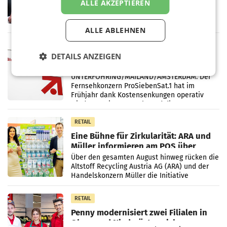
Briefgeschäft
ALLE AKZEPTIEREN
WIEN Die Österreichische Post AG hat im
ersten Halbjahr 2026 einen Konzernumsatz
von 1.544,0 Mio. EUR erwirtschaftet, was
ALLE ABLEHNEN
einem Plus von 3,8 Prozent gegenüber dem
Vergleichszeitraum
MARKETING & MEDIA
DETAILS ANZEIGEN
ProSiebenSat.1 spart und macht
überraschend viel Gewinn
UNTERFÖHRING/MAILAND/AMSTERDAM. Der
Fernsehkonzern ProSiebenSat.1 hat im
Frühjahr dank Kostensenkungen operativ
wieder Gewinn gemacht und die
Markterwartung deutlich übertroffen.
RETAIL
Eine Bühne für Zirkularität: ARA und
Müller informieren am POS über
Kreislauffähigkeit
Über den gesamten August hinweg rücken die
Altstoff Recycling Austria AG (ARA) und der
Handelskonzern Müller die Initiative
„Kreislauf-Helden“ in allen österreichischen
Müller-Filialen
RETAIL
Penny modernisiert zwei Filialen in
Ober- und Niederösterreich