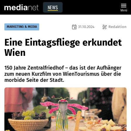
menu
NEWS
Menü
event
draw
31.10.2024
Redaktion
MARKETING & MEDIA
Eine Eintagsfliege erkundet
Wien
150 Jahre Zentralfriedhof – das ist der Aufhänger
zum neuen Kurzfilm von WienTourismus über die
morbide Seite der Stadt.