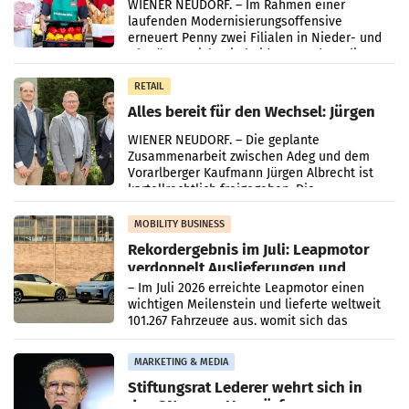
WIENER NEUDORF. – Im Rahmen einer
laufenden Modernisierungsoffensive
erneuert Penny zwei Filialen in Nieder- und
Oberösterreich. Die beiden Standorte liegen
in Haag sowie im rund
RETAIL
Alles bereit für den Wechsel: Jürgen
Albrecht setzt ab 1.1.2027 auf Adeg
WIENER NEUDORF. – Die geplante
Zusammenarbeit zwischen Adeg und dem
Vorarlberger Kaufmann Jürgen Albrecht ist
kartellrechtlich freigegeben: Die
Bundeswettbewerbsbehörde und der
Bundeskartellanwalt
MOBILITY BUSINESS
Rekordergebnis im Juli: Leapmotor
verdoppelt Auslieferungen und
überschreitet die 100.000er-Marke
– Im Juli 2026 erreichte Leapmotor einen
wichtigen Meilenstein und lieferte weltweit
101.267 Fahrzeuge aus, womit sich das
Ergebnis gegenüber Juli 2025 mehr als
verdoppelte (+102
MARKETING & MEDIA
Stiftungsrat Lederer wehrt sich in
den SN gegen Vorwürfe