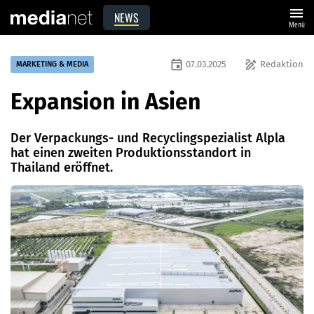
menu
NEWS
Menü
event
draw
07.03.2025
Redaktion
MARKETING & MEDIA
Expansion in Asien
Der Verpackungs- und Recyclingspezialist Alpla
hat einen zweiten Produktionsstandort in
Thailand eröffnet.