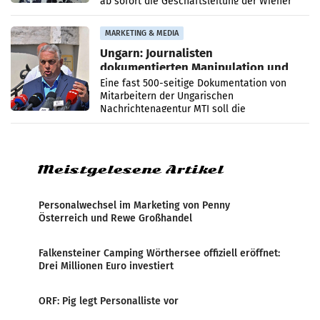
ab sofort die Geschäftsleitung der Wiener
PR-Agentur an der Seite von Josef Kalina und
Anna Kalina-Mahr.
MARKETING & MEDIA
Ungarn: Journalisten
dokumentierten Manipulation und
Zensur
Eine fast 500-seitige Dokumentation von
Mitarbeitern der Ungarischen
Nachrichtenagentur MTI soll die
systematische Nachrichten-Manipulation und
Zensur bei der Agentur während der Zeit
Meistgelesene Artikel
Personalwechsel im Marketing von Penny
Österreich und Rewe Großhandel
Falkensteiner Camping Wörthersee offiziell eröffnet:
Drei Millionen Euro investiert
ORF: Pig legt Personalliste vor