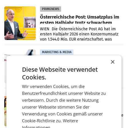
PRIMENEWS
Österreichische Post: Umsatzplus im
ersten Halbjahr trotz schwachem
Briefgeschäft
WIEN Die Österreichische Post AG hat im
ersten Halbjahr 2026 einen Konzernumsatz
von 1.544,0 Mio. EUR erwirtschaftet, was
einem Plus von 3,8 Prozent gegenüber dem
Vergleichszeitraum
MARKETING & MEDIA
ProSiebenSat.1 spart und macht
×
überraschend viel Gewinn
Diese Webseite verwendet
UNTERFÖHRING/MAILAND/AMSTERDAM. Der
Fernsehkonzern ProSiebenSat.1 hat im
Cookies.
Frühjahr dank Kostensenkungen operativ
wieder Gewinn gemacht und die
Wir verwenden Cookies, um die
Markterwartung deutlich übertroffen.
Benutzerfreundlichkeit unserer Website zu
RETAIL
verbessern. Durch die weitere Nutzung
Eine Bühne für Zirkularität: ARA und
unserer Webseite stimmen Sie der
Müller informieren am POS über
Verwendung von Cookies gemäß unserer
Kreislauffähigkeit
Über den gesamten August hinweg rücken die
Cookie-Richtlinie zu.
Weitere
Altstoff Recycling Austria AG (ARA) und der
Handelskonzern Müller die Initiative
Informationen