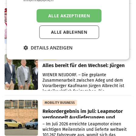
„Kreislauf-Helden“ in allen österreichischen
Müller-Filialen
RETAIL
ALLE AKZEPTIEREN
Penny modernisiert zwei Filialen in
Ober- und Niederösterreich
WIENER NEUDORF. – Im Rahmen einer
ALLE ABLEHNEN
laufenden Modernisierungsoffensive
erneuert Penny zwei Filialen in Nieder- und
Oberösterreich. Die beiden Standorte liegen
DETAILS ANZEIGEN
in Haag sowie im rund
RETAIL
Alles bereit für den Wechsel: Jürgen
Albrecht setzt ab 1.1.2027 auf Adeg
WIENER NEUDORF. – Die geplante
Zusammenarbeit zwischen Adeg und dem
Vorarlberger Kaufmann Jürgen Albrecht ist
kartellrechtlich freigegeben: Die
Bundeswettbewerbsbehörde und der
Bundeskartellanwalt
MOBILITY BUSINESS
Rekordergebnis im Juli: Leapmotor
verdoppelt Auslieferungen und
überschreitet die 100.000er-Marke
– Im Juli 2026 erreichte Leapmotor einen
wichtigen Meilenstein und lieferte weltweit
101.267 Fahrzeuge aus, womit sich das