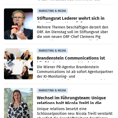
Ergebnis gegenüber Juli 2025 mehr als
verdoppelte (+102
MARKETING & MEDIA
Stiftungsrat Lederer wehrt sich in
den SN gegen Vorwürfe
Mehrere Themen beschäftigen derzeit den
ORF. Am Dienstag soll im Stiftungsrat über
die vom neuen ORF-Chef Clemens Pig
vorgeschlagenen Besetzungen für die
Direktionen abgestimmt werden.
MARKETING & MEDIA
Brandenstein Communications ist
künftig Partner von OtterlyAI
Die Wiener PR-Agentur Brandenstein
Communications ist ab sofort Agenturpartner
der KI-Monitoring- und
Optimierungsplattform OtterlyAI. Damit baut
die Agentur ihr Leistungsportfolio
MARKETING & MEDIA
Wechsel im Führungsteam: Unique
relations holt Nicola Treitl in die
Geschäftsleitung
Unique relations besetzt eine
Schlüsselposition neu: Nicola Treitl verstärkt