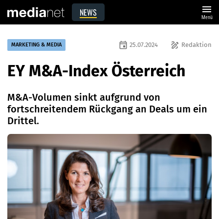
menu
NEWS
Menü
event
draw
25.07.2024
Redaktion
MARKETING & MEDIA
EY M&A-Index Österreich
M&A-Volumen sinkt aufgrund von
fortschreitendem Rückgang an Deals um ein
Drittel.