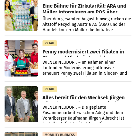
Eine Bühne für Zirkularität: ARA und
Müller informieren am POS über
Kreislauffähigkeit
Über den gesamten August hinweg rücken die
Altstoff Recycling Austria AG (ARA) und der
Handelskonzern Müller die Initiative
„Kreislauf-Helden“ in allen österreichischen
Müller-Filialen
RETAIL
Penny modernisiert zwei Filialen in
Ober- und Niederösterreich
WIENER NEUDORF. – Im Rahmen einer
laufenden Modernisierungsoffensive
erneuert Penny zwei Filialen in Nieder- und
Oberösterreich. Die beiden Standorte liegen
in Haag sowie im rund
RETAIL
Alles bereit für den Wechsel: Jürgen
Albrecht setzt ab 1.1.2027 auf Adeg
WIENER NEUDORF. – Die geplante
Zusammenarbeit zwischen Adeg und dem
Vorarlberger Kaufmann Jürgen Albrecht ist
kartellrechtlich freigegeben: Die
Bundeswettbewerbsbehörde und der
Bundeskartellanwalt
MOBILITY BUSINESS