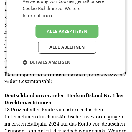
Verwendung von Cookies gemäß unserer
Finanzsektor, genauer den Bankensektor. Mit einem
Cookie-Richtlinie zu.
Weitere
Volumen von 0,8 Mrd. Euro folgt dahinter der sonstige
Informationen
Spitzenreiter, der Industriesektor, dahinter der „Life
Sciences“- sowie der Immobilienbereich. Bei der
ALLE AKZEPTIEREN
Anzahl liegt der Industriesektor mit 47 Deals vorne
(37,9 % aller Transaktionen), gefolgt vom
Technologie-, Medien- und Telekomsektor (33
ALLE ABLEHNEN
Transaktionen bzw. 26,6 % aller Deals) und dem „Life
Sciences“-Bereich (13 Deals bzw. 10,5 % der gesamten
DETAILS ANZEIGEN
Anzahl). Einiges an Aktivität gab es auch im
Konsumgüter- und Handels-Bereich (12 Deals bzw. 9,7
% der Gesamtanzahl).
Deutschland unverändert Herkunftsland Nr. 1 bei
Direktinvestitionen
18 Prozent aller Käufe von österreichischen
Unternehmen durch ausländische Investoren gingen
im ersten Halbjahr 2024 auf das Konto von deutschen
Gruppen – ein Anteil, der jedoch weiter sinkt. Weitere