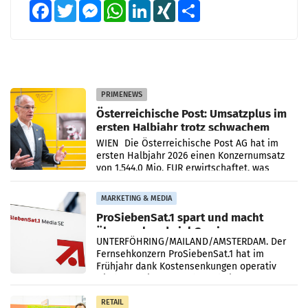
Facebook
Twitter
Messenger
WhatsApp
LinkedIn
XING
Teilen
PRIMENEWS
Österreichische Post: Umsatzplus im
ersten Halbjahr trotz schwachem
Briefgeschäft
WIEN Die Österreichische Post AG hat im
ersten Halbjahr 2026 einen Konzernumsatz
von 1.544,0 Mio. EUR erwirtschaftet, was
einem Plus von 3,8 Prozent gegenüber dem
Vergleichszeitraum
MARKETING & MEDIA
ProSiebenSat.1 spart und macht
überraschend viel Gewinn
UNTERFÖHRING/MAILAND/AMSTERDAM. Der
Fernsehkonzern ProSiebenSat.1 hat im
Frühjahr dank Kostensenkungen operativ
wieder Gewinn gemacht und die
Markterwartung deutlich übertroffen.
RETAIL