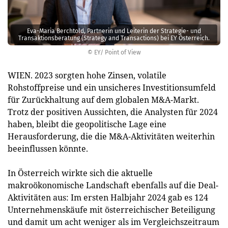
Eva-Maria Berchtold, Partnerin und Leiterin der Strategie- und
Transaktionsberatung (Strategy and Transactions) bei EY Österreich.
© EY/ Point of View
WIEN. 2023 sorgten hohe Zinsen, volatile
Rohstoffpreise und ein unsicheres Investitionsumfeld
für Zurückhaltung auf dem globalen M&A-Markt.
Trotz der positiven Aussichten, die Analysten für 2024
haben, bleibt die geopolitische Lage eine
Herausforderung, die die M&A-Aktivitäten weiterhin
beeinflussen könnte.
In Österreich wirkte sich die aktuelle
makroökonomische Landschaft ebenfalls auf die Deal-
Aktivitäten aus: Im ersten Halbjahr 2024 gab es 124
Unternehmenskäufe mit österreichischer Beteiligung
und damit um acht weniger als im Vergleichszeitraum