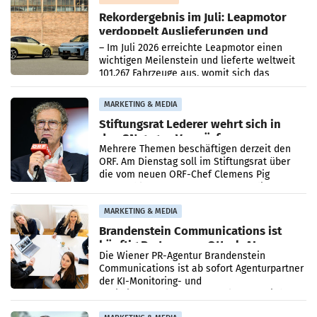
Rekordergebnis im Juli: Leapmotor
verdoppelt Auslieferungen und
überschreitet die 100.000er-Marke
– Im Juli 2026 erreichte Leapmotor einen
wichtigen Meilenstein und lieferte weltweit
101.267 Fahrzeuge aus, womit sich das
Ergebnis gegenüber Juli 2025 mehr als
verdoppelte (+102
MARKETING & MEDIA
Stiftungsrat Lederer wehrt sich in
den SN gegen Vorwürfe
Mehrere Themen beschäftigen derzeit den
ORF. Am Dienstag soll im Stiftungsrat über
die vom neuen ORF-Chef Clemens Pig
vorgeschlagenen Besetzungen für die
Direktionen abgestimmt werden.
MARKETING & MEDIA
Brandenstein Communications ist
künftig Partner von OtterlyAI
Die Wiener PR-Agentur Brandenstein
Communications ist ab sofort Agenturpartner
der KI-Monitoring- und
Optimierungsplattform OtterlyAI. Damit baut
die Agentur ihr Leistungsportfolio