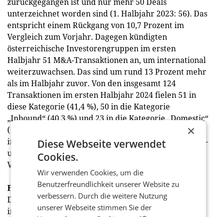
zurückgegangen ist und nur mehr 50 Deals
unterzeichnet worden sind (1. Halbjahr 2023: 56). Das
entspricht einem Rückgang von 10,7 Prozent im
Vergleich zum Vorjahr. Dagegen kündigten
österreichische Investorengruppen im ersten
Halbjahr 51 M&A-Transaktionen an, um international
weiterzuwachsen. Das sind um rund 13 Prozent mehr
als im Halbjahr zuvor. Von den insgesamt 124
Transaktionen im ersten Halbjahr 2024 fielen 51 in
diese Kategorie (41,4 %), 50 in die Kategorie
„Inbound“ (40,3 %) und 23 in die Kategorie „Domestic“
×
(18,5 %). Am meisten Geld floss bei Outbound Deals,
im Zuge derer rund 1,6 Mrd. Euro investiert wurden –
Diese Webseite verwendet
um 1,1 Mrd. Euro bzw. 220 Prozent mehr als im
Cookies.
Vorjahr.
Wir verwenden Cookies, um die
Benutzerfreundlichkeit unserer Website zu
Finanzsektor im M&A-Fokus
verbessern. Durch die weitere Nutzung
Der höchste Transaktionswert (0,9 Mrd. Euro) entfiel
unserer Webseite stimmen Sie der
im ersten Halbjahr 2024 diesmal auf den