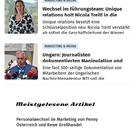
MARKETING & MEDIA
Wechsel im Führungsteam: Unique
relations holt Nicola Treitl in die
Geschäftsleitung
Unique relations besetzt eine
Schlüsselposition neu: Nicola Treitl verstärkt
ab sofort die Geschäftsleitung der Wiener
PR-Agentur an der Seite von Josef Kalina und
Anna Kalina-Mahr.
MARKETING & MEDIA
Ungarn: Journalisten
dokumentierten Manipulation und
Zensur
Eine fast 500-seitige Dokumentation von
Mitarbeitern der Ungarischen
Nachrichtenagentur MTI soll die
systematische Nachrichten-Manipulation und
Zensur bei der Agentur während der Zeit
Meistgelesene Artikel
Personalwechsel im Marketing von Penny
Österreich und Rewe Großhandel