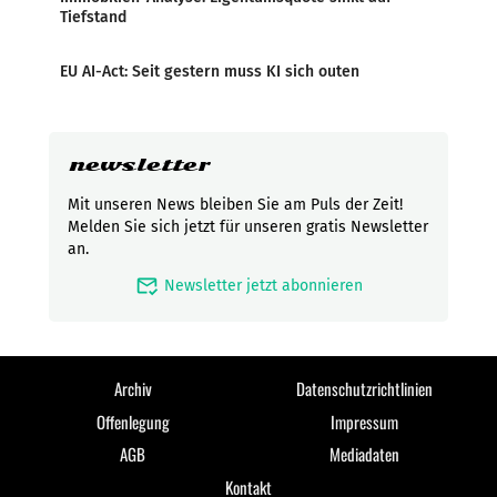
Tiefstand
EU AI-Act: Seit gestern muss KI sich outen
newsletter
Mit unseren News bleiben Sie am Puls der Zeit!
Melden Sie sich jetzt für unseren gratis Newsletter
an.
mark_email_read
Newsletter jetzt abonnieren
Archiv
Datenschutzrichtlinien
Offenlegung
Impressum
AGB
Mediadaten
Kontakt