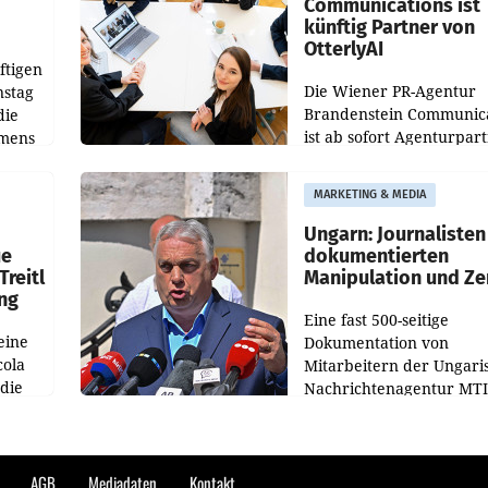
Communications ist
künftig Partner von
OtterlyAI
ftigen
Die Wiener PR-Agentur
nstag
Brandenstein Communica
die
ist ab sofort Agenturpar
emens
der KI-Monitoring- und
Optimierungsplattform
MARKETING & MEDIA
OtterlyAI. Damit baut di
Agentur ihr Leistungspor
Ungarn: Journalisten
ue
dokumentierten
Treitl
Manipulation und Ze
ung
Eine fast 500-seitige
eine
Dokumentation von
cola
Mitarbeitern der Ungari
 die
Nachrichtenagentur MTI 
ener
die systematische Nachri
von
Manipulation und Zensur
lina-
der Agentur während de
AGB
Mediadaten
Kontakt