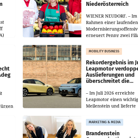
m
Niederösterreich
WIENER NEUDORF. – Im
st
Rahmen einer laufenden
ff
Modernisierungsoffensiv
A)
erneuert Penny zwei Fili
Nieder- und Oberösterre
slauf-
Die beiden Standorte lie
MOBILITY BUSINESS
Haag sowie im rund
ilialen
Rekordergebnis im Ju
echt
Leapmotor verdoppe
 Adeg
Auslieferungen und
überschreitet die
100.000er-Marke
– Im Juli 2026 erreichte
t
Leapmotor einen wichti
Meilenstein und lieferte
Jürgen
weltweit 101.267 Fahrze
ich
aus, womit sich das Erge
MARKETING & MEDIA
gegenüber Juli 2025 meh
örde
verdoppelte (+102
walt
Brandenstein