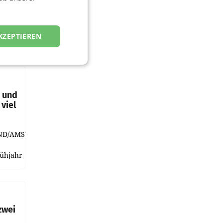
KZEPTIEREN
t und
viel
ND/AMSTERDAM.
rühjahr
h
zwei