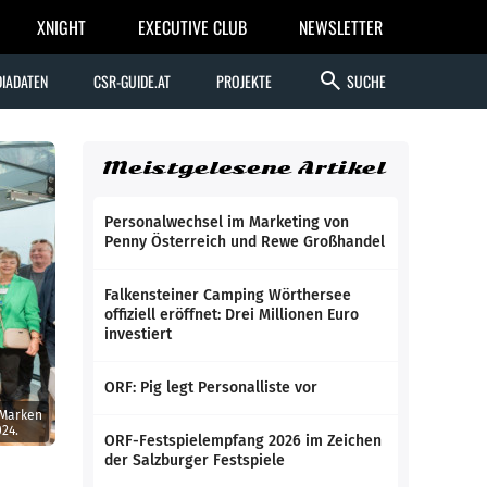
XNIGHT
EXECUTIVE CLUB
NEWSLETTER
search
IADATEN
CSR-GUIDE.AT
PROJEKTE
SUCHE
Meistgelesene Artikel
Personalwechsel im Marketing von
Penny Österreich und Rewe Großhandel
Falkensteiner Camping Wörthersee
offiziell eröffnet: Drei Millionen Euro
investiert
ORF: Pig legt Personalliste vor
 Marken
24.
ORF-Festspielempfang 2026 im Zeichen
der Salzburger Festspiele