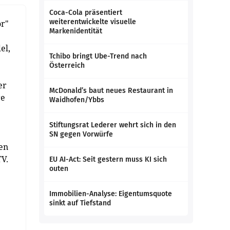
Coca-Cola präsentiert
weiterentwickelte visuelle
or"
Markenidentität
el,
Tchibo bringt Ube-Trend nach
Österreich
er
McDonald’s baut neues Restaurant in
re
Waidhofen/Ybbs
Stiftungsrat Lederer wehrt sich in den
SN gegen Vorwürfe
en
TV.
EU AI-Act: Seit gestern muss KI sich
outen
Immobilien-Analyse: Eigentumsquote
sinkt auf Tiefstand