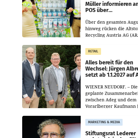
Müller informieren a
POS über
Kreislauffähigkeit
Über den gesamten Augu
hinweg rücken die Altsto
Recycling Austria AG (AR
und der Handelskonzern
Müller die Initiative „Krei
RETAIL
Helden“ in allen
österreichischen Müller-F
Alles bereit für den
Wechsel: Jürgen Albr
setzt ab 1.1.2027 auf
WIENER NEUDORF. – Die
geplante Zusammenarbei
zwischen Adeg und dem
Vorarlberger Kaufmann 
Albrecht ist kartellrechtl
freigegeben: Die
MARKETING & MEDIA
Bundeswettbewerbsbeh
und der Bundeskartellan
Stiftungsrat Lederer