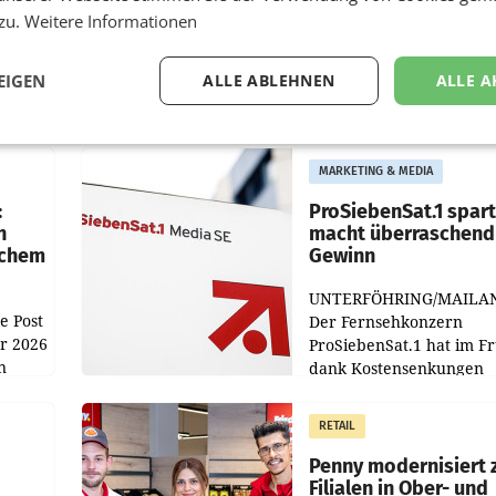
 zu.
Weitere Informationen
EIGEN
ALLE ABLEHNEN
ALLE A
MARKETING & MEDIA
:
ProSiebenSat.1 spar
n
macht überraschend 
achem
Gewinn
UNTERFÖHRING/MAILA
e Post
Der Fernsehkonzern
hr 2026
ProSiebenSat.1 hat im F
n
dank Kostensenkungen
operativ wieder Gewinn
m Plus
gemacht und die
RETAIL
er
Markterwartung deutlic
übertroffen.
Penny modernisiert 
Filialen in Ober- und