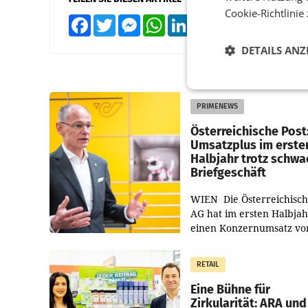
Cookie-Richtlinie
Facebook
Twitter
Messenger
WhatsApp
LinkedIn
XING
Teilen
DETAILS ANZ
PRIMENEWS
Österreichische Post
Umsatzplus im erste
Halbjahr trotz schw
Briefgeschäft
WIEN Die Österreichisch
AG hat im ersten Halbja
einen Konzernumsatz vo
1.544,0 Mio. EUR
erwirtschaftet, was eine
RETAIL
von 3,8 Prozent gegenüb
dem Vergleichszeitraum
Eine Bühne für
Zirkularität: ARA und