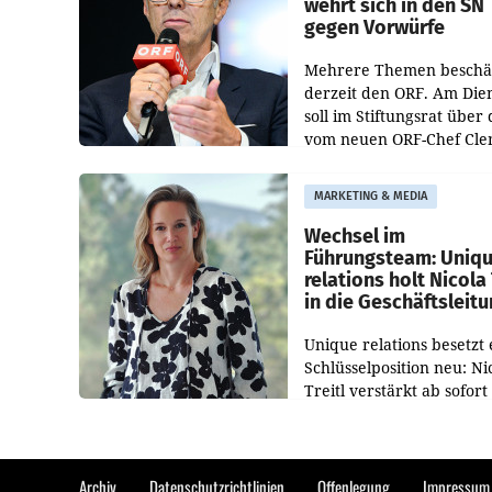
wehrt sich in den SN
gegen Vorwürfe
Mehrere Themen beschä
derzeit den ORF. Am Die
soll im Stiftungsrat über 
vom neuen ORF-Chef Cl
Pig vorgeschlagenen
Besetzungen für die
MARKETING & MEDIA
Direktionen abgestimmt
werden.
Wechsel im
Führungsteam: Uniq
relations holt Nicola 
in die Geschäftsleit
Unique relations besetzt 
Schlüsselposition neu: Ni
Treitl verstärkt ab sofort
Geschäftsleitung der Wi
PR-Agentur an der Seite 
Josef Kalina und Anna Ka
Mahr.
Archiv
Datenschutzrichtlinien
Offenlegung
Impressum