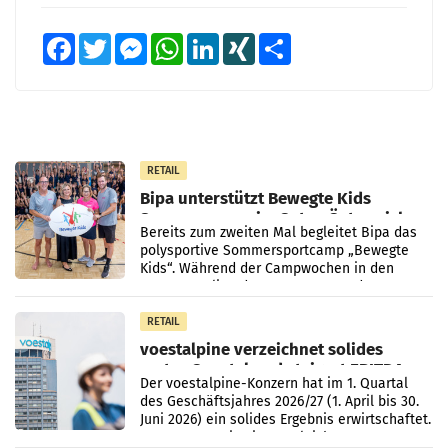
Facebook
Twitter
Messenger
WhatsApp
LinkedIn
XING
Teilen
RETAIL
Bipa unterstützt Bewegte Kids
Sommercamps im Osten Österreichs
Bereits zum zweiten Mal begleitet Bipa das
polysportive Sommersportcamp „Bewegte
Kids“. Während der Campwochen in den
Monaten Juli und August versorgt das
Unternehmen Kinder sowie
RETAIL
voestalpine verzeichnet solides
erstes Quartal und steigert EBITDA
Der voestalpine-Konzern hat im 1. Quartal
des Geschäftsjahres 2026/27 (1. April bis 30.
Juni 2026) ein solides Ergebnis erwirtschaftet.
Der Umsatz stieg im Vergleich zur