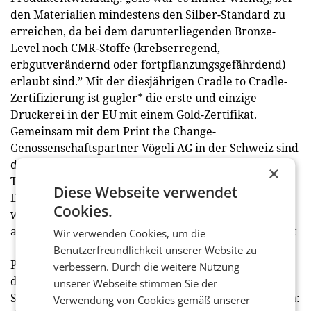
den Materialien mindestens den Silber-Standard zu
erreichen, da bei dem darunterliegenden Bronze-
Level noch CMR-Stoffe (krebserregend,
erbgutverändernd oder fortpflanzungsgefährdend)
erlaubt sind.” Mit der diesjährigen Cradle to Cradle-
Zertifizierung ist gugler* die ­erste und einzige
Druckerei in der EU mit einem Gold-Zertifikat.
Gemeinsam mit dem Print the Change-
Genossenschaftspartner Vögeli AG in der Schweiz sind
die beiden Druckereien sogar die einzigen Gold-
×
Träger weltweit.
Diese Webseite verwendet
Darüber hinaus hat gugler* in diesem Jahr auch die
Cookies.
weltweit erste Cradle to Cradle Certified-Graupappe
aus 100% Cradle to Cradle-Recyclingfasern ent­wickelt
Wir verwenden Cookies, um die
– produziert mit einem österreichischen
Benutzerfreundlichkeit unserer Website zu
Pappenproduzenten; das Altpapier dafür stammt aus
verbessern. Durch die weitere Nutzung
den hauseigenen Produktionsabfällen.
unserer Webseite stimmen Sie der
Sascha Leinberger, Vertriebsleiter gugler* DruckSinn:
Verwendung von Cookies gemäß unserer