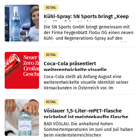
Vorjahresperiode
RETAIL
Kühl-Spray: SN Sports bringt „Keep
Cool“ auf den Markt
Die SN Sports GmbH bringt gemeinsam mit
der Firma Feygenblatt FloGu OG einen neuen
Kühl- und Regenerations-Spray auf den
Markt. Das Produkt namens „Keep Cool“ ist zu
100 Prozent
RETAIL
Coca-Cola präsentiert
weiterentwickelte visuelle
Markenidentität
Coca-Cola stellt ab Anfang August eine
weiterentwickelte visuelle Identität seiner
Verpackungen in Österreich vor. Im
Mittelpunkt des Redesigns stehen zentrale
Gestaltungselemente
RETAIL
Vöslauer 1,5-Liter-rePET-Flasche
prickelnd ist meistgekaufte Flasche
Österreichs
BAD VÖSLAU. Die anhaltend hohen
Sommertemperaturen im Juni und Juli haben
beim niederösterreichischen