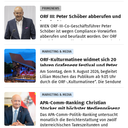
Getränkehersteller Vöslauer zu deutlichen
Absatzzuwächsen geführt. Während
PRIMENEWS
ORF III: Peter Schöber abberufen und
beurlaubt
WIEN ORF-III-Co-Geschäftsführer Peter
Schöber ist wegen Compliance-Vorwürfen
abberufen und beurlaubt worden. Der ORF
bestätigte gegenüber der APA entsprechende
Medienberichte.
MARKETING & MEDIA
ORF-Kulturmatinee widmet sich 20
Jahren Grafenegg Festival und Peter
Simonischek
Am Sonntag, dem 9. August 2026, begleitet
Lillian Moschen das Publikum ab 9.05 Uhr
durch die ORF-„Kulturmatinee“. Die Sendung
startet mit der Dokumentation „20 Jahre
Grafenegg
MARKETING & MEDIA
APA-Comm-Ranking: Christian
Stocker mit höchster Medienpräsenz
im Juli
Das APA-Comm-Politik-Ranking untersucht
monatlich die Berichterstattung von zwölf
österreichischen Tageszeitungen und