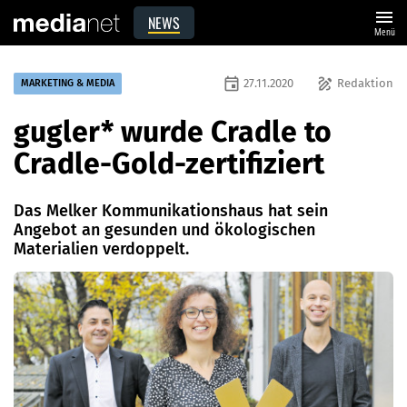
menu
NEWS
Menü
event
draw
27.11.2020
Redaktion
MARKETING & MEDIA
gugler* wurde Cradle to
Cradle-Gold-zertifiziert
Das Melker Kommunikationshaus hat sein
Angebot an gesunden und ökologischen
Materialien verdoppelt.