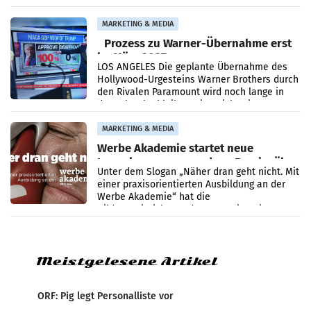
analysiert, welche Politikerinnen und
Politiker Österreichs die
MARKETING & MEDIA
Prozess zu Warner-Übernahme erst
im März 2027
LOS ANGELES Die geplante Übernahme des
Hollywood-Urgesteins Warner Brothers durch
den Rivalen Paramount wird noch lange in
der Schwebe bleiben. Eine Richterin setzte
den Prozess zu
MARKETING & MEDIA
Werbe Akademie startet neue
Imagekampagne rund um Praxisnähe
Unter dem Slogan „Näher dran geht nicht. Mit
einer praxisorientierten Ausbildung an der
Werbe Akademie“ hat die
Bildungseinrichtung des WIFI Wien eine neue
Imagekampagne gestartet.
Meistgelesene Artikel
ORF: Pig legt Personalliste vor