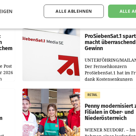
EIGEN
ALLE ABLEHNEN
ALLE A
MARKETING & MEDIA
:
ProSiebenSat.1 spar
n
macht überraschend 
achem
Gewinn
UNTERFÖHRING/MAILA
e Post
Der Fernsehkonzern
hr 2026
ProSiebenSat.1 hat im F
n
dank Kostensenkungen
operativ wieder Gewinn
m Plus
gemacht und die
RETAIL
er
Markterwartung deutlic
übertroffen.
Penny modernisiert 
Filialen in Ober- und
m
Niederösterreich
WIENER NEUDORF. – Im
st