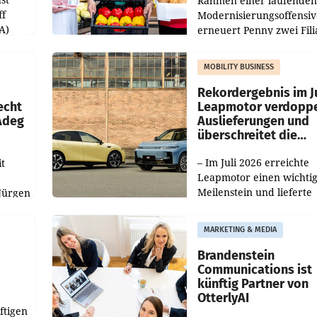
Rahmen einer laufenden
ff
Modernisierungsoffensiv
A)
erneuert Penny zwei Fili
Nieder- und Oberösterre
slauf-
Die beiden Standorte lie
MOBILITY BUSINESS
Haag sowie im rund
ilialen
Rekordergebnis im Ju
echt
Leapmotor verdoppe
 Adeg
Auslieferungen und
überschreitet die
100.000er-Marke
– Im Juli 2026 erreichte
t
Leapmotor einen wichti
Meilenstein und lieferte
Jürgen
weltweit 101.267 Fahrze
ich
aus, womit sich das Erge
MARKETING & MEDIA
gegenüber Juli 2025 meh
örde
verdoppelte (+102
walt
Brandenstein
Communications ist
künftig Partner von
OtterlyAI
ftigen