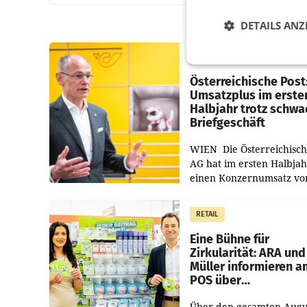
DETAILS ANZ
PRIMENEWS
Österreichische Post
Umsatzplus im erste
Halbjahr trotz schw
Briefgeschäft
WIEN Die Österreichisch
AG hat im ersten Halbja
einen Konzernumsatz vo
1.544,0 Mio. EUR
erwirtschaftet, was eine
RETAIL
von 3,8 Prozent gegenüb
dem Vergleichszeitraum
Eine Bühne für
Zirkularität: ARA und
Müller informieren a
POS über
Kreislauffähigkeit
Über den gesamten Augu