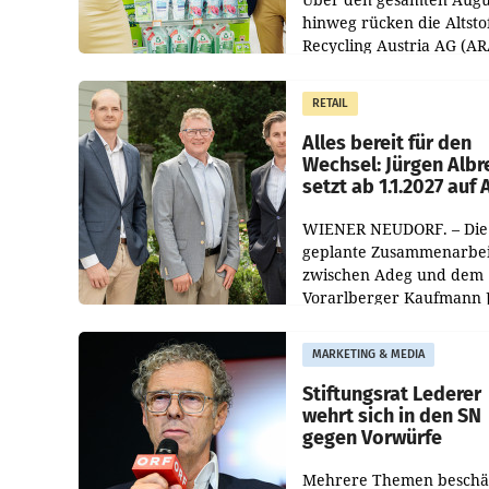
hinweg rücken die Altsto
Recycling Austria AG (AR
und der Handelskonzern
Müller die Initiative „Krei
RETAIL
Helden“ in allen
österreichischen Müller-F
Alles bereit für den
Wechsel: Jürgen Albr
setzt ab 1.1.2027 auf
WIENER NEUDORF. – Die
geplante Zusammenarbei
zwischen Adeg und dem
Vorarlberger Kaufmann 
Albrecht ist kartellrechtl
freigegeben: Die
MARKETING & MEDIA
Bundeswettbewerbsbeh
und der Bundeskartellan
Stiftungsrat Lederer
wehrt sich in den SN
gegen Vorwürfe
Mehrere Themen beschä