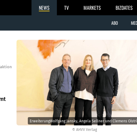
NEWS
TV
MARKETS
BIZDATES
ABO
MED
aktion
mmt
ErweiterungWolfgang Jansky, Angela Sellner und ­Clemens Oistri
© AHVV Verlag