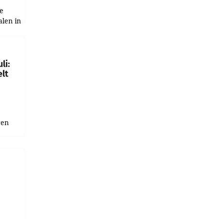
e
alen in
ich.
gen in
li:
lt
gen
uge
bnis
r als