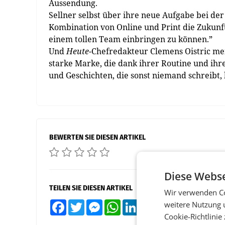
Aussendung.
Sellner selbst über ihre neue Aufgabe bei der 
Kombination von Online und Print die Zukunft
einem tollen Team einbringen zu können.”
Und
Heute
-Chefredakteur Clemens Oistric m
starke Marke, die dank ihrer Routine und ih
und Geschichten, die sonst niemand schreibt, 
BEWERTEN SIE DIESEN ARTIKEL
Diese Webse
TEILEN SIE DIESEN ARTIKEL
Wir verwenden Co
weitere Nutzung 
Facebook
Twitter
Messenger
WhatsApp
LinkedIn
XING
Teilen
Cookie-Richtlinie