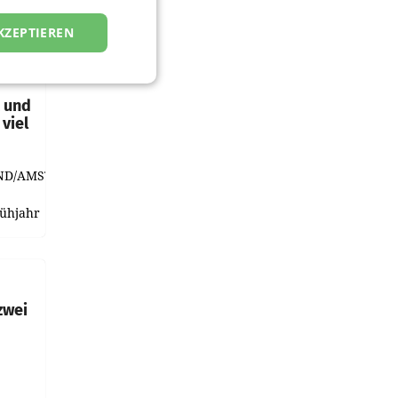
KZEPTIEREN
t und
viel
ND/AMSTERDAM.
rühjahr
h
zwei