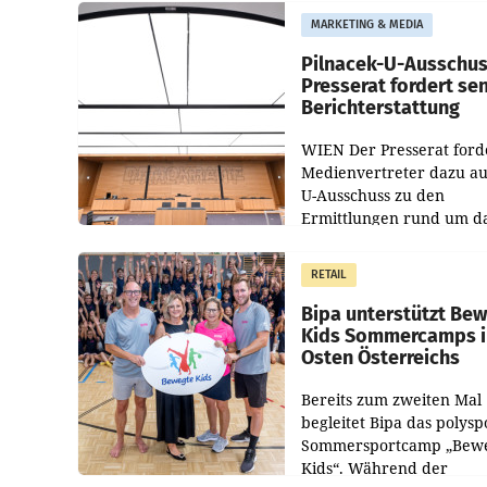
MARKETING & MEDIA
Pilnacek-U-Ausschus
Presserat fordert se
Berichterstattung
WIEN Der Presserat ford
Medienvertreter dazu au
U-Ausschuss zu den
Ermittlungen rund um d
Ableben des Ex-Sektions
im Justizministerium, Chr
RETAIL
Pilnacek, auf sensible
Bipa unterstützt Be
Kids Sommercamps 
Osten Österreichs
Bereits zum zweiten Mal
begleitet Bipa das polysp
Sommersportcamp „Bew
Kids“. Während der