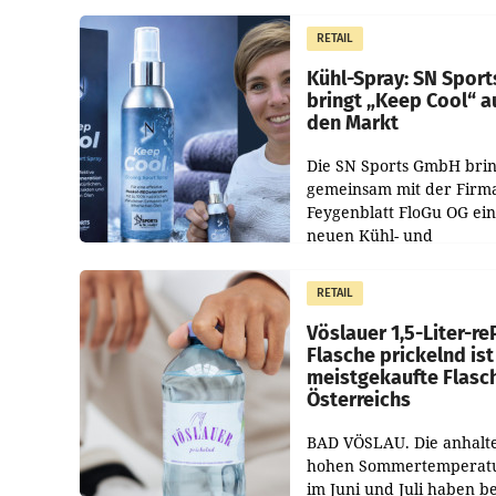
Campwochen in den Mon
Juli und August versorgt
RETAIL
Unternehmen Kinder so
Kühl-Spray: SN Sport
bringt „Keep Cool“ a
den Markt
Die SN Sports GmbH brin
gemeinsam mit der Firm
Feygenblatt FloGu OG ei
neuen Kühl- und
Regenerations-Spray auf
Markt. Das Produkt nam
RETAIL
„Keep Cool“ ist zu 100 Pr
Vöslauer 1,5-Liter-re
Flasche prickelnd ist
meistgekaufte Flasc
Österreichs
BAD VÖSLAU. Die anhalt
hohen Sommertemperat
im Juni und Juli haben b