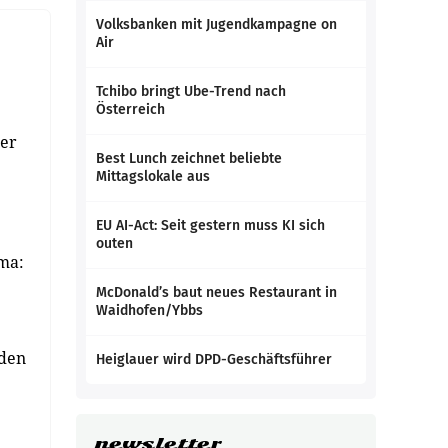
Volksbanken mit Jugendkampagne on
Air
Tchibo bringt Ube-Trend nach
Österreich
her
Best Lunch zeichnet beliebte
Mittagslokale aus
EU AI-Act: Seit gestern muss KI sich
outen
ma:
McDonald’s baut neues Restaurant in
Waidhofen/Ybbs
nden
Heiglauer wird DPD-Geschäftsführer
newsletter