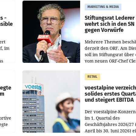
MARKETING & MEDIA
s -
Stiftungsrat Lederer
nsible
wehrt sich in den SN
gegen Vorwürfe
ert
Mehrere Themen beschä
f, im
derzeit den ORF. Am Die
soll im Stiftungsrat über 
as
vom neuen ORF-Chef Cl
chefs
Pig vorgeschlagenen
istian
Besetzungen für die
RETAIL
Direktionen abgestimmt
werden.
wegte
voestalpine verzeic
im
solides erstes Quart
und steigert EBITDA
Der voestalpine-Konzern
ortive
im 1. Quartal des
egte
Geschäftsjahres 2026/27 
April bis 30. Juni 2026) e