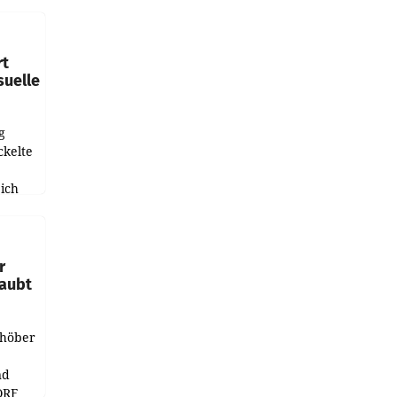
haftet.
leich
rt
suelle
g
ckelte
ich
e
r
laubt
chöber
nd
ORF