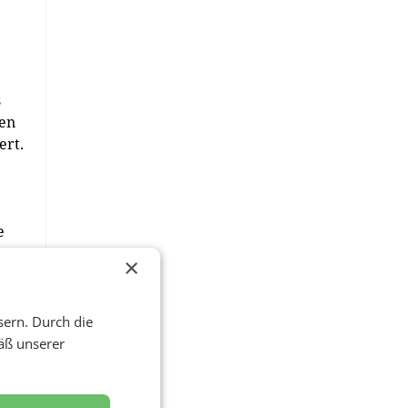
s
ten
ert.
e
×
sern. Durch die
äß unserer