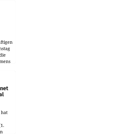
ftigen
nstag
die
emens
hnet
al
 hat
(1.
in