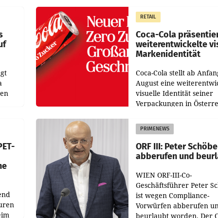
aten
solides Ergebnis erwirtsc
 das
Der Umsatz stieg im Verg
RETAIL
wie
zur Vorjahresperiode
s
Coca-Cola präsentie
uf
weiterentwickelte vi
Markenidentität
gt
Coca-Cola stellt ab Anfan
a
August eine weiterentwi
nen
visuelle Identität seiner
Verpackungen in Österre
 den
vor. Im Mittelpunkt des
ens
Redesigns stehen zentral
PRIMENEWS
ozent
Gestaltungselemente
PET-
ORF III: Peter Schöbe
abberufen und beur
he
WIEN ORF-III-Co-
Geschäftsführer Peter S
end
ist wegen Compliance-
uren
Vorwürfen abberufen u
eim
beurlaubt worden. Der 