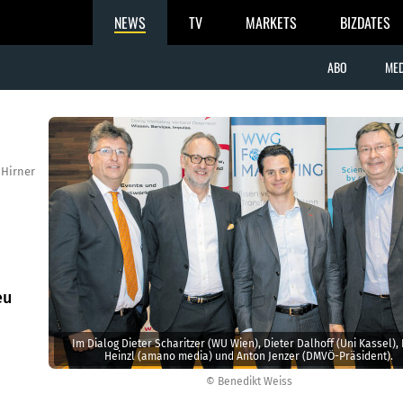
NEWS
TV
MARKETS
BIZDATES
ABO
MED
 Hirner
eu
Im Dialog Dieter ­Scharitzer (WU Wien), Dieter Dalhoff (Uni Kassel),
Heinzl (amano media) und Anton Jenzer (DMVÖ-Präsident).
© Benedikt Weiss