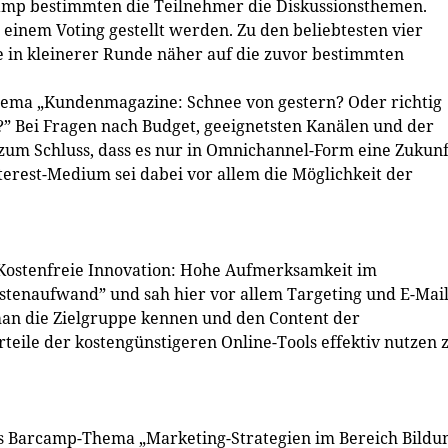
amp bestimmten die Teilnehmer die Diskussions­themen.
einem Voting gestellt werden. Zu den beliebtesten vier
e in kleinerer Runde näher auf die zuvor bestimmten
Thema „Kundenmagazine: Schnee von gestern? Oder richtig
?” Bei Fragen nach Budget, geeignetsten Kanälen und der
m Schluss, dass es nur in Omnichannel-Form eine Zukunf
Interest-Medium sei dabei vor allem die Möglichkeit der
„Kostenfreie Innovation: Hohe Aufmerksamkeit im
stenaufwand” und sah hier vor allem Targeting und E-Mail
man die Zielgruppe kennen und den Content der
eile der kostengünstigeren Online-Tools effektiv nutzen 
h das Barcamp-Thema „Marketing-Strategien im Bereich Bildu