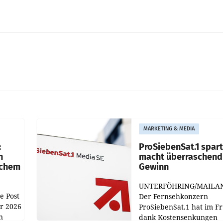
MARKETING & MEDIA
:
ProSiebenSat.1 spar
n
macht überraschend 
achem
Gewinn
UNTERFÖHRING/MAILA
e Post
Der Fernsehkonzern
hr 2026
ProSiebenSat.1 hat im F
n
dank Kostensenkungen