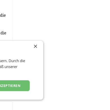
 die
 die
u
×
er
sern. Durch die
i
äß unserer
KZEPTIEREN