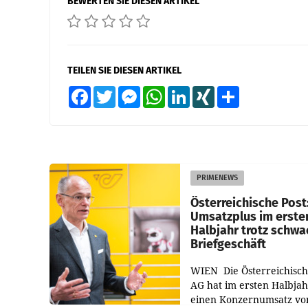
BEWERTEN SIE DIESEN ARTIKEL
TEILEN SIE DIESEN ARTIKEL
Facebook
Twitter
Messenger
WhatsApp
LinkedIn
XING
Teilen
PRIMENEWS
Österreichische Post
Umsatzplus im erste
Halbjahr trotz schw
Briefgeschäft
WIEN Die Österreichisch
AG hat im ersten Halbja
einen Konzernumsatz vo