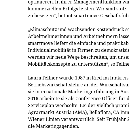
optimieren. In ihrer Managementfunktion wird
kommerziellen Erfolgs leisten. Wir sind stolz,
zu besetzen“, betont smartmove-Geschäftsfüh
„Klimaschutz und wachsender Kostendruck so
Arbeitnehmerinnen und Arbeitnehmern lassen
smartmove liefert die einfache und praktika
Individualmobilität in Firmen zu demokrati
werden wir neue Wege beschreiten, um unse
Mobilitätskonzepte zu unterstützen“, so Felln
Laura Fellner wurde 1987 in Ried im Innkreis
Betriebswirtschaftslehre an der Wirtschafts
sie internationale Marketingerfahrung in Au
2016 arbeitete sie als Conference Officer für
Serviceplan wechselte. Bei der vielfach prä
Agrarmarkt Austria (AMA), Bellaflora, CA Imm
Wiener Linien verantwortlich. Seit Frühjahr 2
die Marketingagenden.