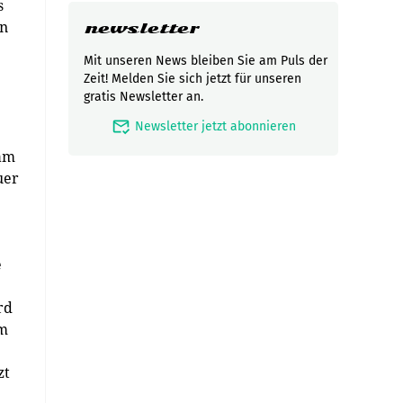
s
en
newsletter
Mit unseren News bleiben Sie am Puls der
Zeit! Melden Sie sich jetzt für unseren
gratis Newsletter an.
mark_email_read
Newsletter jetzt abonnieren
eam
uer
e
rd
em
zt