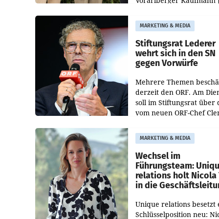
Vorarlberger Kaufmann 
Albrecht ist kartellrechtl
freigegeben: Die
MARKETING & MEDIA
Bundeswettbewerbsbeh
und der Bundeskartellan
Stiftungsrat Lederer
wehrt sich in den SN
gegen Vorwürfe
Mehrere Themen beschä
derzeit den ORF. Am Die
soll im Stiftungsrat über 
vom neuen ORF-Chef Cl
Pig vorgeschlagenen
Besetzungen für die
MARKETING & MEDIA
Direktionen abgestimmt
werden.
Wechsel im
Führungsteam: Uniq
relations holt Nicola 
in die Geschäftsleit
Unique relations besetzt 
Schlüsselposition neu: Ni