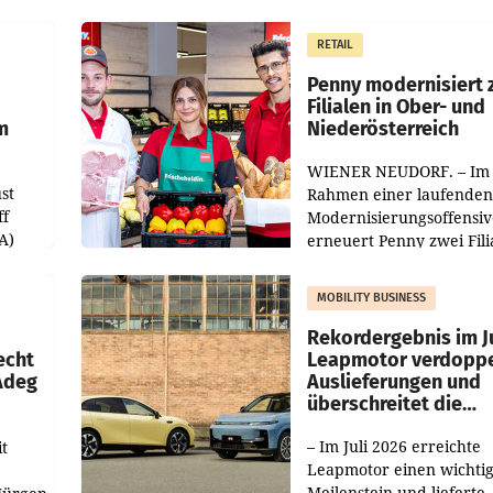
operativ wieder Gewinn
m Plus
gemacht und die
RETAIL
er
Markterwartung deutlic
übertroffen.
Penny modernisiert 
Filialen in Ober- und
m
Niederösterreich
WIENER NEUDORF. – Im
st
Rahmen einer laufenden
ff
Modernisierungsoffensiv
A)
erneuert Penny zwei Fili
Nieder- und Oberösterre
slauf-
Die beiden Standorte lie
MOBILITY BUSINESS
Haag sowie im rund
ilialen
Rekordergebnis im Ju
echt
Leapmotor verdoppe
 Adeg
Auslieferungen und
überschreitet die
100.000er-Marke
– Im Juli 2026 erreichte
t
Leapmotor einen wichti
Meilenstein und lieferte