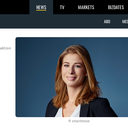
NEWS
TV
MARKETS
BIZDATES
ABO
MED
aktion
© smartmove