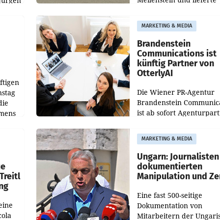
Jürgen
weltweit 101.267 Fahrze
ich
aus, womit sich das Erge
MARKETING & MEDIA
gegenüber Juli 2025 meh
örde
verdoppelte (+102
walt
Brandenstein
Communications ist
künftig Partner von
OtterlyAI
ftigen
Die Wiener PR-Agentur
nstag
Brandenstein Communica
die
ist ab sofort Agenturpar
emens
der KI-Monitoring- und
Optimierungsplattform
MARKETING & MEDIA
OtterlyAI. Damit baut di
Agentur ihr Leistungspor
Ungarn: Journalisten
ue
dokumentierten
Treitl
Manipulation und Ze
ung
Eine fast 500-seitige
eine
Dokumentation von
cola
Mitarbeitern der Ungari