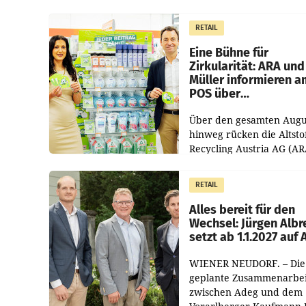
1.544,0 Mio. EUR
erwirtschaftet, was eine
RETAIL
von 3,8 Prozent gegenüb
dem Vergleichszeitraum
Eine Bühne für
Zirkularität: ARA und
Müller informieren a
POS über
Kreislauffähigkeit
Über den gesamten Augu
hinweg rücken die Altsto
Recycling Austria AG (AR
und der Handelskonzern
Müller die Initiative „Krei
RETAIL
Helden“ in allen
österreichischen Müller-F
Alles bereit für den
Wechsel: Jürgen Albr
setzt ab 1.1.2027 auf
WIENER NEUDORF. – Die
geplante Zusammenarbei
zwischen Adeg und dem