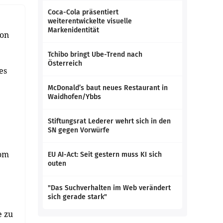
Coca-Cola präsentiert
weiterentwickelte visuelle
Markenidentität
von
Tchibo bringt Ube-Trend nach
Österreich
es
McDonald’s baut neues Restaurant in
Waidhofen/Ybbs
Stiftungsrat Lederer wehrt sich in den
SN gegen Vorwürfe
vom
EU AI-Act: Seit gestern muss KI sich
outen
"Das Suchverhalten im Web verändert
sich gerade stark"
e zu