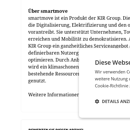
Über smartmove
smartmove ist ein Produkt der KIR Group. Di
die Digitalisierung, Elektrifizierung und den
vorantreibt. Sie unterstützt Unternehmen, T
erreichen und Mobilität zu demokratisieren. A
KIR Group ein ganzheitliches Serviceangebot 
definierbaren Nutzergruppen, die Standzeite
optimieren. Durch Anbindungen an den öffen
Diese Webse
wird ein klimaschonendes, effizientes und k
Wir verwenden Co
bestehende Ressourcen optimal nutzt. Die T
weitere Nutzung 
genutzt.
Cookie-Richtlinie
Weitere Informationen auf
smartmove.eu
DETAILS ANZ