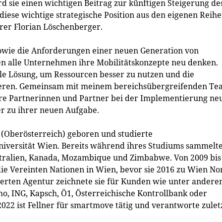
 sie einen wichtigen Beitrag zur künftigen Steigerung de
 diese wichtige strategische Position aus den eigenen Reih
rer Florian Löschenberger.
wie die Anforderungen einer neuen Generation von
 alle Unternehmen ihre Mobilitätskonzepte neu denken.
ble Lösung, um Ressourcen besser zu nutzen und die
sieren. Gemeinsam mit meinem bereichsübergreifenden T
re Partnerinnen und Partner bei der Implementierung ne
er zu ihrer neuen Aufgabe.
 (Oberösterreich) geboren und studierte
universität Wien. Bereits während ihres Studiums sammelt
stralien, Kanada, Mozambique und Zimbabwe. Von 2009 bis
 die Vereinten Nationen in Wien, bevor sie 2016 zu Wien No
mierten Agentur zeichnete sie für Kunden wie unter ander
o, ING, Kapsch, Ö1, Österreichische Kontrollbank oder
022 ist Fellner für smartmove tätig und verantworte zulet