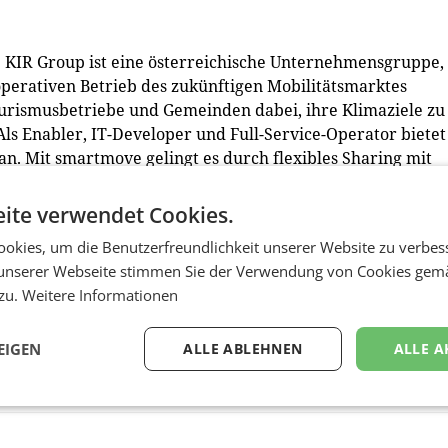
e KIR Group ist eine österreichische Unternehmensgruppe,
 operativen Betrieb des zukünftigen Mobilitätsmarktes
ourismusbetriebe und Gemeinden dabei, ihre Klimaziele zu
ls Enabler, IT-Developer und Full-Service-Operator bietet
an. Mit smartmove gelingt es durch flexibles Sharing mit
n bestehender Flotten zu reduzieren und die Auslastung z
tlichen Personennahverkehr und weitere Mobilitätsanbiet
ite verwendet Cookies.
omfortables Fortbewegungsangebot geschaffen, das
okies, um die Benutzerfreundlichkeit unserer Website zu verbes
echnologie von smartmove wird unter anderem von Hyunda
unserer Webseite stimmen Sie der Verwendung von Cookies gem
 zu.
Weitere Informationen
EIGEN
ALLE ABLEHNEN
ALLE A