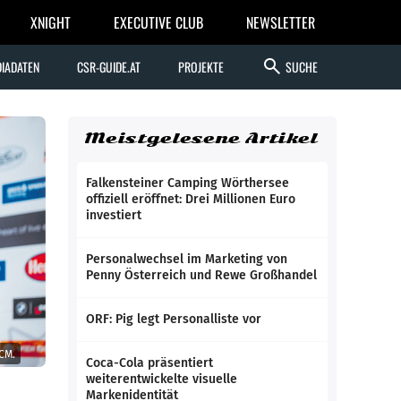
XNIGHT
EXECUTIVE CLUB
NEWSLETTER
search
IADATEN
CSR-GUIDE.AT
PROJEKTE
SUCHE
Meistgelesene Artikel
Falkensteiner Camping Wörthersee
offiziell eröffnet: Drei Millionen Euro
investiert
Personalwechsel im Marketing von
Penny Österreich und Rewe Großhandel
ORF: Pig legt Personalliste vor
CM.
Coca-Cola präsentiert
weiterentwickelte visuelle
Markenidentität