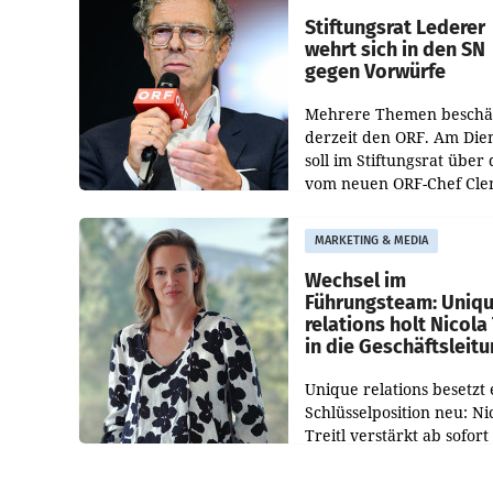
und der Bundeskartellan
Stiftungsrat Lederer
wehrt sich in den SN
gegen Vorwürfe
Mehrere Themen beschä
derzeit den ORF. Am Die
soll im Stiftungsrat über 
vom neuen ORF-Chef Cl
Pig vorgeschlagenen
Besetzungen für die
MARKETING & MEDIA
Direktionen abgestimmt
werden.
Wechsel im
Führungsteam: Uniq
relations holt Nicola 
in die Geschäftsleit
Unique relations besetzt 
Schlüsselposition neu: Ni
Treitl verstärkt ab sofort
Geschäftsleitung der Wi
PR-Agentur an der Seite 