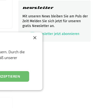
newsletter
Mit unseren News bleiben Sie am Puls der
Zeit! Melden Sie sich jetzt für unseren
gratis Newsletter an.
mark_email_read
Newsletter jetzt abonnieren
×
sern. Durch die
t und
äß unserer
viel
ND/AMSTERDAM.
KZEPTIEREN
rühjahr
h