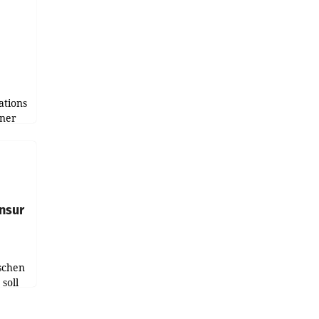
tions
tner
e
tfolio
nsur
schen
soll
chten-
 bei