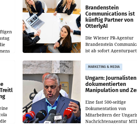
verdoppelte (+102
walt
Brandenstein
Communications ist
künftig Partner von
OtterlyAI
ftigen
Die Wiener PR-Agentur
nstag
Brandenstein Communica
die
ist ab sofort Agenturpar
emens
der KI-Monitoring- und
Optimierungsplattform
MARKETING & MEDIA
OtterlyAI. Damit baut di
Agentur ihr Leistungspor
Ungarn: Journalisten
ue
dokumentierten
Treitl
Manipulation und Ze
ung
Eine fast 500-seitige
eine
Dokumentation von
cola
Mitarbeitern der Ungari
 die
Nachrichtenagentur MTI 
ener
die systematische Nachri
von
Manipulation und Zensur