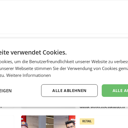
ite verwendet Cookies.
MARKETING & MEDIA
okies, um die Benutzerfreundlichkeit unserer Website zu verbes
:
ProSiebenSat.1 spar
unserer Webseite stimmen Sie der Verwendung von Cookies gem
n
macht überraschend 
 zu.
Weitere Informationen
achem
Gewinn
UNTERFÖHRING/MAILA
EIGEN
ALLE ABLEHNEN
ALLE A
e Post
Der Fernsehkonzern
hr 2026
ProSiebenSat.1 hat im F
n
dank Kostensenkungen
operativ wieder Gewinn
m Plus
gemacht und die
RETAIL
er
Markterwartung deutlic