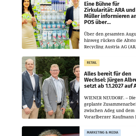
dem Vergleichszeitraum
Eine Bühne für
Zirkularität: ARA und
Müller informieren a
POS über
Kreislauffähigkeit
Über den gesamten Augu
hinweg rücken die Altsto
Recycling Austria AG (AR
und der Handelskonzern
Müller die Initiative „Krei
RETAIL
Helden“ in allen
österreichischen Müller-F
Alles bereit für den
Wechsel: Jürgen Albr
setzt ab 1.1.2027 auf
WIENER NEUDORF. – Die
geplante Zusammenarbei
zwischen Adeg und dem
Vorarlberger Kaufmann 
Albrecht ist kartellrechtl
freigegeben: Die
MARKETING & MEDIA
Bundeswettbewerbsbeh