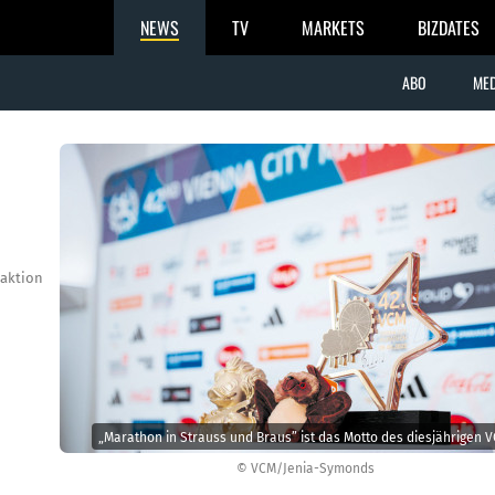
NEWS
TV
MARKETS
BIZDATES
ABO
MED
aktion
„Marathon in Strauss und Braus” ist das Motto des diesjährigen V
© VCM/Jenia-Symonds