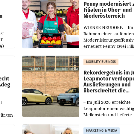
übertroffen.
Penny modernisiert 
Filialen in Ober- und
m
Niederösterreich
WIENER NEUDORF. – Im
st
Rahmen einer laufenden
ff
Modernisierungsoffensiv
A)
erneuert Penny zwei Fili
Nieder- und Oberösterre
slauf-
Die beiden Standorte lie
MOBILITY BUSINESS
Haag sowie im rund
ilialen
Rekordergebnis im Ju
echt
Leapmotor verdoppe
 Adeg
Auslieferungen und
überschreitet die
100.000er-Marke
– Im Juli 2026 erreichte
t
Leapmotor einen wichti
Meilenstein und lieferte
Jürgen
weltweit 101.267 Fahrze
ich
aus, womit sich das Erge
MARKETING & MEDIA
gegenüber Juli 2025 meh
örde