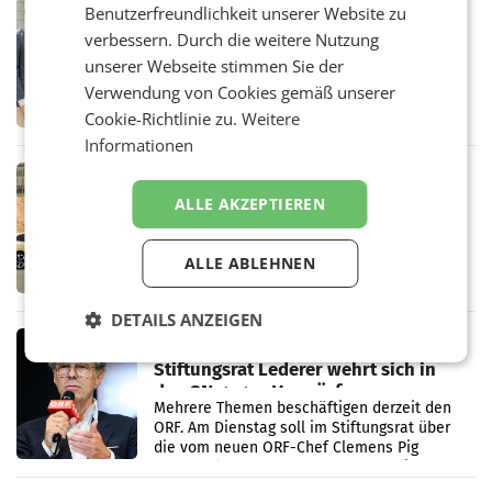
RETAIL
Benutzerfreundlichkeit unserer Website zu
Alles bereit für den Wechsel: Jürgen
verbessern. Durch die weitere Nutzung
Albrecht setzt ab 1.1.2027 auf Adeg
unserer Webseite stimmen Sie der
WIENER NEUDORF. – Die geplante
Verwendung von Cookies gemäß unserer
Zusammenarbeit zwischen Adeg und dem
Vorarlberger Kaufmann Jürgen Albrecht ist
Cookie-Richtlinie zu.
Weitere
kartellrechtlich freigegeben: Die
Informationen
Bundeswettbewerbsbehörde und der
Bundeskartellanwalt
MOBILITY BUSINESS
Rekordergebnis im Juli: Leapmotor
ALLE AKZEPTIEREN
verdoppelt Auslieferungen und
überschreitet die 100.000er-Marke
– Im Juli 2026 erreichte Leapmotor einen
ALLE ABLEHNEN
wichtigen Meilenstein und lieferte weltweit
101.267 Fahrzeuge aus, womit sich das
Ergebnis gegenüber Juli 2025 mehr als
DETAILS ANZEIGEN
verdoppelte (+102
MARKETING & MEDIA
Stiftungsrat Lederer wehrt sich in
den SN gegen Vorwürfe
Mehrere Themen beschäftigen derzeit den
ORF. Am Dienstag soll im Stiftungsrat über
die vom neuen ORF-Chef Clemens Pig
vorgeschlagenen Besetzungen für die
Direktionen abgestimmt werden.