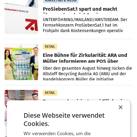
MARKETING & MEDIA
ProSiebenSat.1 spart und macht
überraschend viel Gewinn
UNTERFÖHRING/MAILAND/AMSTERDAM. Der
Fernsehkonzern ProSiebenSat.1 hat im
Frühjahr dank Kostensenkungen operativ
wieder Gewinn gemacht und die
Markterwartung deutlich übertroffen.
RETAIL
Eine Bühne für Zirkularität: ARA und
Müller informieren am POS über
Kreislauffähigkeit
Über den gesamten August hinweg rücken die
Altstoff Recycling Austria AG (ARA) und der
Handelskonzern Müller die Initiative
„Kreislauf-Helden“ in allen österreichischen
Müller-Filialen
RETAIL
Penny modernisiert zwei Filialen in
×
Ober- und Niederösterreich
WIENER NEUDORF. – Im Rahmen einer
Diese Webseite verwendet
laufenden Modernisierungsoffensive
Cookies.
erneuert Penny zwei Filialen in Nieder- und
Oberösterreich. Die beiden Standorte liegen
Wir verwenden Cookies, um die
in Haag sowie im rund