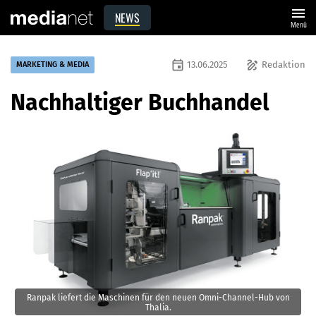
menu
NEWS
Menü
event
draw
13.06.2025
Redaktion
MARKETING & MEDIA
Nachhaltiger Buchhandel
Ranpak liefert die Maschinen für den neuen Omni-Channel-Hub von
Thalia.