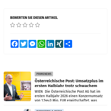
BEWERTEN SIE DIESEN ARTIKEL
Facebook
Twitter
Messenger
WhatsApp
LinkedIn
XING
Teilen
PRIMENEWS
Österreichische Post: Umsatzplus im
ersten Halbjahr trotz schwachem
Briefgeschäft
WIEN Die Österreichische Post AG hat im
ersten Halbjahr 2026 einen Konzernumsatz
von 1.544,0 Mio. EUR erwirtschaftet, was
einem Plus von 3,8 Prozent gegenüber dem
Vergleichszeitraum