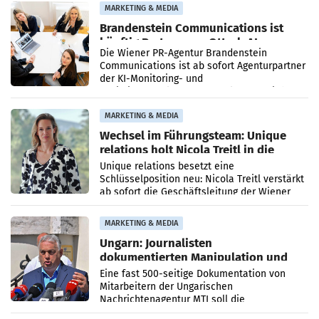
MARKETING & MEDIA
Brandenstein Communications ist
künftig Partner von OtterlyAI
Die Wiener PR-Agentur Brandenstein
Communications ist ab sofort Agenturpartner
der KI-Monitoring- und
Optimierungsplattform OtterlyAI. Damit baut
die Agentur ihr Leistungsportfolio
MARKETING & MEDIA
Wechsel im Führungsteam: Unique
relations holt Nicola Treitl in die
Geschäftsleitung
Unique relations besetzt eine
Schlüsselposition neu: Nicola Treitl verstärkt
ab sofort die Geschäftsleitung der Wiener
PR-Agentur an der Seite von Josef Kalina und
Anna Kalina-Mahr.
MARKETING & MEDIA
Ungarn: Journalisten
dokumentierten Manipulation und
Zensur
Eine fast 500-seitige Dokumentation von
Mitarbeitern der Ungarischen
Nachrichtenagentur MTI soll die
systematische Nachrichten-Manipulation und