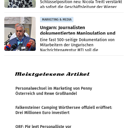
Schlüsselposition neu: Nicola Treitl verstärkt
ab sofort die Geschäftsleitung der Wiener
PR-Agentur an der Seite von Josef Kalina und
Anna Kalina-Mahr.
MARKETING & MEDIA
Ungarn: Journalisten
dokumentierten Manipulation und
Zensur
Eine fast 500-seitige Dokumentation von
Mitarbeitern der Ungarischen
Nachrichtenagentur MTI soll die
systematische Nachrichten-Manipulation und
Zensur bei der Agentur während der Zeit
Meistgelesene Artikel
Personalwechsel im Marketing von Penny
Österreich und Rewe Großhandel
Falkensteiner Camping Wörthersee offiziell eröffnet:
Drei Millionen Euro investiert
ORF: Pig legt Personalliste vor