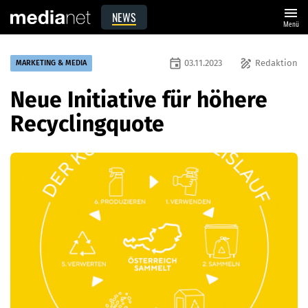
menu
NEWS
Menü
event
draw
03.11.2023
Redaktion
MARKETING & MEDIA
Neue Initiative für höhere
Recyclingquote