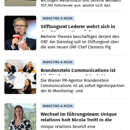
wichtigen Meilenstein und lieferte weltweit
101.267 Fahrzeuge aus, womit sich das
Ergebnis gegenüber Juli 2025 mehr als
verdoppelte (+102
MARKETING & MEDIA
Stiftungsrat Lederer wehrt sich in
den SN gegen Vorwürfe
Mehrere Themen beschäftigen derzeit den
ORF. Am Dienstag soll im Stiftungsrat über
die vom neuen ORF-Chef Clemens Pig
vorgeschlagenen Besetzungen für die
Direktionen abgestimmt werden.
MARKETING & MEDIA
Brandenstein Communications ist
künftig Partner von OtterlyAI
Die Wiener PR-Agentur Brandenstein
Communications ist ab sofort Agenturpartner
der KI-Monitoring- und
Optimierungsplattform OtterlyAI. Damit baut
die Agentur ihr Leistungsportfolio
MARKETING & MEDIA
Wechsel im Führungsteam: Unique
relations holt Nicola Treitl in die
Geschäftsleitung
Unique relations besetzt eine