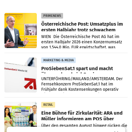
PRIMENEWS
Österreichische Post: Umsatzplus im
ersten Halbjahr trotz schwachem
Briefgeschäft
WIEN Die Österreichische Post AG hat im
ersten Halbjahr 2026 einen Konzernumsatz
von 1.544,0 Mio. EUR erwirtschaftet, was
einem Plus von 3,8 Prozent gegenüber dem
Vergleichszeitraum
MARKETING & MEDIA
ProSiebenSat.1 spart und macht
überraschend viel Gewinn
UNTERFÖHRING/MAILAND/AMSTERDAM. Der
Fernsehkonzern ProSiebenSat.1 hat im
Frühjahr dank Kostensenkungen operativ
wieder Gewinn gemacht und die
Markterwartung deutlich übertroffen.
RETAIL
Eine Bühne für Zirkularität: ARA und
Müller informieren am POS über
Kreislauffähigkeit
Über den gesamten August hinweg rücken die
Altstoff Recycling Austria AG (ARA) und der