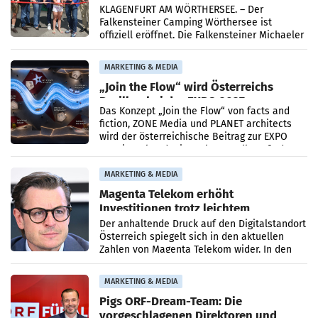
Wörthersee
KLAGENFURT AM WÖRTHERSEE. – Der
Falkensteiner Camping Wörthersee ist
offiziell eröffnet. Die Falkensteiner Michaeler
Tourism Group (FMTG) und die Stadtwerke
Klagenfurt haben den
MARKETING & MEDIA
„Join the Flow“ wird Österreichs
Pavillon bei der EXPO 2027
Das Konzept „Join the Flow“ von facts and
fiction, ZONE Media und PLANET architects
wird der österreichische Beitrag zur EXPO
2027 in Belgrad. Die Weltausstellung findet
von 15.
MARKETING & MEDIA
Magenta Telekom erhöht
Investitionen trotz leichtem
Umsatzrückgang
Der anhaltende Druck auf den Digitalstandort
Österreich spiegelt sich in den aktuellen
Zahlen von Magenta Telekom wider. In den
ersten sechs Monaten des laufenden Jahres
verzeichnete
MARKETING & MEDIA
Pigs ORF-Dream-Team: Die
vorgeschlagenen Direktoren und