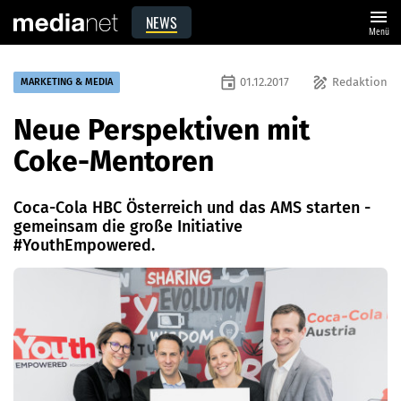
menu
NEWS
Menü
event
draw
01.12.2017
Redaktion
MARKETING & MEDIA
Neue Perspektiven mit
Coke-Mentoren
Coca-Cola HBC Österreich und das AMS starten ­
gemeinsam die große Initiative
#YouthEmpowered.