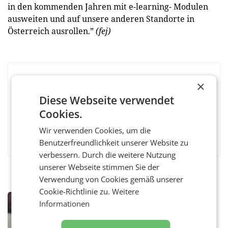
in den kommenden Jahren mit e-learning- Modulen
ausweiten und auf unsere anderen Standorte in
Österreich ausrollen.”
(fej)
BEWERTEN SIE DIESEN ARTIKEL
×
Diese Webseite verwendet
Cookies.
Wir verwenden Cookies, um die
Facebook
Twitter
Messenger
WhatsApp
LinkedIn
XING
Teilen
Benutzerfreundlichkeit unserer Website zu
verbessern. Durch die weitere Nutzung
unserer Webseite stimmen Sie der
Verwendung von Cookies gemäß unserer
Cookie-Richtlinie zu.
Weitere
MARKETING & MEDIA
Informationen
ORF weist Berichte über Abschaltung
von TV- und Radioempfang zurück