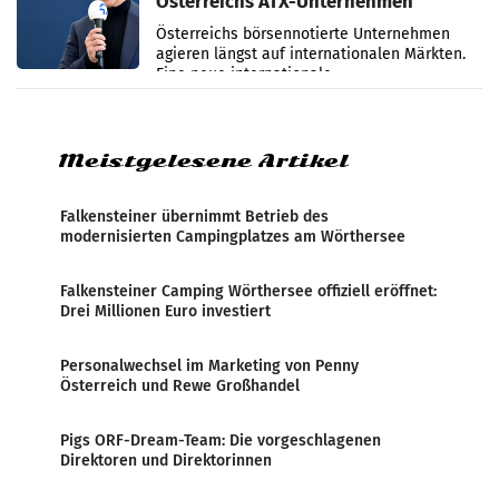
Österreichs ATX-Unternehmen
international wahrgenommen
Österreichs börsennotierte Unternehmen
werden
agieren längst auf internationalen Märkten.
Eine neue internationale
Medienresonanzanalyse untersucht die
weltweite Berichterstattung über
Meistgelesene Artikel
Falkensteiner übernimmt Betrieb des
modernisierten Campingplatzes am Wörthersee
Falkensteiner Camping Wörthersee offiziell eröffnet:
Drei Millionen Euro investiert
Personalwechsel im Marketing von Penny
Österreich und Rewe Großhandel
Pigs ORF-Dream-Team: Die vorgeschlagenen
Direktoren und Direktorinnen