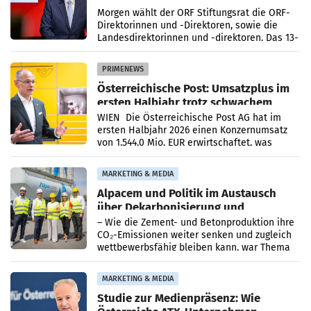
Direktorinnen
Morgen wählt der ORF Stiftungsrat die ORF-
Direktorinnen und -Direktoren, sowie die
Landesdirektorinnen und -direktoren. Das 13-
köpfige Wunschteam des ab 1. Jänner 2027
amtierenden
PRIMENEWS
Österreichische Post: Umsatzplus im
ersten Halbjahr trotz schwachem
Briefgeschäft
WIEN Die Österreichische Post AG hat im
ersten Halbjahr 2026 einen Konzernumsatz
von 1.544,0 Mio. EUR erwirtschaftet, was
einem Plus von 3,8 Prozent gegenüber dem
Vergleichszeitraum
MARKETING & MEDIA
Alpacem und Politik im Austausch
über Dekarbonisierung und
Energiepreise
– Wie die Zement- und Betonproduktion ihre
CO₂-Emissionen weiter senken und zugleich
wettbewerbsfähig bleiben kann, war Thema
eines Treffens zwischen Staatssekretärin
Elisabeth
MARKETING & MEDIA
Studie zur Medienpräsenz: Wie