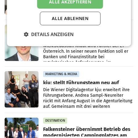
– Der ORF weist eine Berichterstattung der
ALLE AKZEPTIEREN
„Kronen Zeitung“ und eine Aussendung der
FPÖ zur geplanten Optimierung seines
terrestrischen Sendernetzes zurück. Die
ALLE ABLEHNEN
Darstellung,
MARKETING & MEDIA
DETAILS ANZEIGEN
Sebastian Knabl wird Partner bei EY
Österreich
WIEN.Sebastian Knabl wird Partner bei EY
Österreich. In seiner neuen Funktion soll er
Banken und Finanzinstitute bei
regulatorischen Anforderungen, im
Risikomanagement und bei
Transformationsprojekten
MARKETING & MEDIA
kju: stellt Führungsteam neu auf
Die Wiener Digitalagentur kju: erweitert ihre
Führungsebene. Andrea Sampl-Neureiter
rückt mit Anfang August in die Agenturleitung
auf. Gemeinsam mit drei weiteren
Neubesetzungen entsteht
DESTINATION
Falkensteiner übernimmt Betrieb des
modernisierten Campingplatzes am