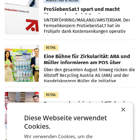
MARKETING & MEDIA
ProSiebenSat.1 spart und macht
überraschend viel Gewinn
UNTERFÖHRING/MAILAND/AMSTERDAM. Der
Fernsehkonzern ProSiebenSat.1 hat im
Frühjahr dank Kostensenkungen operativ
wieder Gewinn gemacht und die
Markterwartung deutlich übertroffen.
RETAIL
Eine Bühne für Zirkularität: ARA und
Müller informieren am POS über
Kreislauffähigkeit
Über den gesamten August hinweg rücken die
Altstoff Recycling Austria AG (ARA) und der
Handelskonzern Müller die Initiative
„Kreislauf-Helden“ in allen österreichischen
Müller-Filialen
RETAIL
Penny modernisiert zwei Filialen in
×
Ober- und Niederösterreich
WIENER NEUDORF. – Im Rahmen einer
Diese Webseite verwendet
laufenden Modernisierungsoffensive
Cookies.
erneuert Penny zwei Filialen in Nieder- und
Oberösterreich. Die beiden Standorte liegen
Wir verwenden Cookies, um die
in Haag sowie im rund