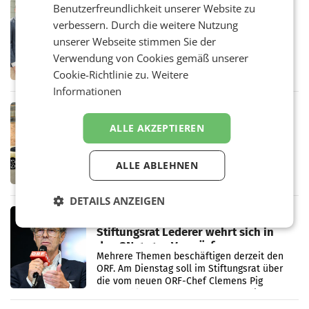
RETAIL
Benutzerfreundlichkeit unserer Website zu
Alles bereit für den Wechsel: Jürgen
verbessern. Durch die weitere Nutzung
Albrecht setzt ab 1.1.2027 auf Adeg
unserer Webseite stimmen Sie der
WIENER NEUDORF. – Die geplante
Verwendung von Cookies gemäß unserer
Zusammenarbeit zwischen Adeg und dem
Vorarlberger Kaufmann Jürgen Albrecht ist
Cookie-Richtlinie zu.
Weitere
kartellrechtlich freigegeben: Die
Informationen
Bundeswettbewerbsbehörde und der
Bundeskartellanwalt
MOBILITY BUSINESS
Rekordergebnis im Juli: Leapmotor
ALLE AKZEPTIEREN
verdoppelt Auslieferungen und
überschreitet die 100.000er-Marke
– Im Juli 2026 erreichte Leapmotor einen
ALLE ABLEHNEN
wichtigen Meilenstein und lieferte weltweit
101.267 Fahrzeuge aus, womit sich das
Ergebnis gegenüber Juli 2025 mehr als
DETAILS ANZEIGEN
verdoppelte (+102
MARKETING & MEDIA
Stiftungsrat Lederer wehrt sich in
den SN gegen Vorwürfe
Mehrere Themen beschäftigen derzeit den
ORF. Am Dienstag soll im Stiftungsrat über
die vom neuen ORF-Chef Clemens Pig
vorgeschlagenen Besetzungen für die
Direktionen abgestimmt werden.