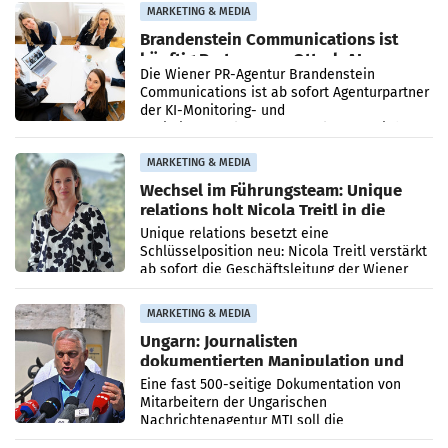
MARKETING & MEDIA
Brandenstein Communications ist
künftig Partner von OtterlyAI
Die Wiener PR-Agentur Brandenstein
Communications ist ab sofort Agenturpartner
der KI-Monitoring- und
Optimierungsplattform OtterlyAI. Damit baut
die Agentur ihr Leistungsportfolio
MARKETING & MEDIA
Wechsel im Führungsteam: Unique
relations holt Nicola Treitl in die
Geschäftsleitung
Unique relations besetzt eine
Schlüsselposition neu: Nicola Treitl verstärkt
ab sofort die Geschäftsleitung der Wiener
PR-Agentur an der Seite von Josef Kalina und
Anna Kalina-Mahr.
MARKETING & MEDIA
Ungarn: Journalisten
dokumentierten Manipulation und
Zensur
Eine fast 500-seitige Dokumentation von
Mitarbeitern der Ungarischen
Nachrichtenagentur MTI soll die
systematische Nachrichten-Manipulation und