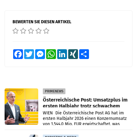
BEWERTEN SIE DIESEN ARTIKEL
Facebook
Twitter
Messenger
WhatsApp
LinkedIn
XING
Teilen
PRIMENEWS
Österreichische Post: Umsatzplus im
ersten Halbjahr trotz schwachem
Briefgeschäft
WIEN Die Österreichische Post AG hat im
ersten Halbjahr 2026 einen Konzernumsatz
von 1.544,0 Mio. EUR erwirtschaftet, was
einem Plus von 3,8 Prozent gegenüber dem
Vergleichszeitraum