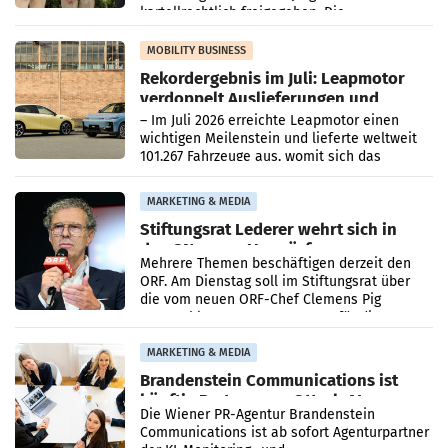
kartellrechtlich freigegeben: Die
Bundeswettbewerbsbehörde und der
Bundeskartellanwalt
MOBILITY BUSINESS
Rekordergebnis im Juli: Leapmotor
verdoppelt Auslieferungen und
überschreitet die 100.000er-Marke
– Im Juli 2026 erreichte Leapmotor einen
wichtigen Meilenstein und lieferte weltweit
101.267 Fahrzeuge aus, womit sich das
Ergebnis gegenüber Juli 2025 mehr als
verdoppelte (+102
MARKETING & MEDIA
Stiftungsrat Lederer wehrt sich in
den SN gegen Vorwürfe
Mehrere Themen beschäftigen derzeit den
ORF. Am Dienstag soll im Stiftungsrat über
die vom neuen ORF-Chef Clemens Pig
vorgeschlagenen Besetzungen für die
Direktionen abgestimmt werden.
MARKETING & MEDIA
Brandenstein Communications ist
künftig Partner von OtterlyAI
Die Wiener PR-Agentur Brandenstein
Communications ist ab sofort Agenturpartner