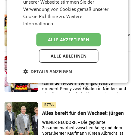
unserer Webseite stimmen Sie der
wieder Gewinn gemacht und die
Verwendung von Cookies gemäß unserer
Markterwartung deutlich übertroffen.
RETAIL
Cookie-Richtlinie zu.
Weitere
Eine Bühne für Zirkularität: ARA und
Informationen
Müller informieren am POS über
Kreislauffähigkeit
Über den gesamten August hinweg rücken die
ALLE AKZEPTIEREN
Altstoff Recycling Austria AG (ARA) und der
Handelskonzern Müller die Initiative
„Kreislauf-Helden“ in allen österreichischen
ALLE ABLEHNEN
Müller-Filialen
RETAIL
Penny modernisiert zwei Filialen in
DETAILS ANZEIGEN
Ober- und Niederösterreich
WIENER NEUDORF. – Im Rahmen einer
laufenden Modernisierungsoffensive
erneuert Penny zwei Filialen in Nieder- und
Oberösterreich. Die beiden Standorte liegen
in Haag sowie im rund
RETAIL
Alles bereit für den Wechsel: Jürgen
Albrecht setzt ab 1.1.2027 auf Adeg
WIENER NEUDORF. – Die geplante
Zusammenarbeit zwischen Adeg und dem
Vorarlberger Kaufmann Jürgen Albrecht ist