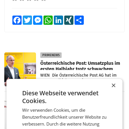
Facebook
Twitter
Messenger
WhatsApp
LinkedIn
XING
Teilen
PRIMENEWS
Österreichische Post: Umsatzplus im
ersten Halbjahr trotz schwachem
Briefgeschäft
WIEN Die Österreichische Post AG hat im
ersten Halbjahr 2026 einen Konzernumsatz
×
von 1.544,0 Mio. EUR erwirtschaftet, was
einem Plus von 3,8 Prozent gegenüber dem
Diese Webseite verwendet
Vergleichszeitraum
MARKETING & MEDIA
Cookies.
ProSiebenSat.1 spart und macht
Wir verwenden Cookies, um die
überraschend viel Gewinn
Benutzerfreundlichkeit unserer Website zu
UNTERFÖHRING/MAILAND/AMSTERDAM. Der
Fernsehkonzern ProSiebenSat.1 hat im
verbessern. Durch die weitere Nutzung
Frühjahr dank Kostensenkungen operativ