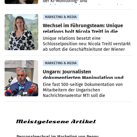
der KI-Monitoring- und
Optimierungsplattform OtterlyAI. Damit baut
die Agentur ihr Leistungsportfolio
MARKETING & MEDIA
Wechsel im Führungsteam: Unique
relations holt Nicola Treitl in die
Geschäftsleitung
Unique relations besetzt eine
Schlüsselposition neu: Nicola Treitl verstärkt
ab sofort die Geschäftsleitung der Wiener
PR-Agentur an der Seite von Josef Kalina und
Anna Kalina-Mahr.
MARKETING & MEDIA
Ungarn: Journalisten
dokumentierten Manipulation und
Zensur
Eine fast 500-seitige Dokumentation von
Mitarbeitern der Ungarischen
Nachrichtenagentur MTI soll die
systematische Nachrichten-Manipulation und
Zensur bei der Agentur während der Zeit
Meistgelesene Artikel
Personalwechsel im Marketing von Penny