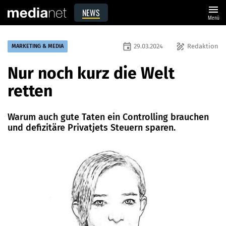
menu
NEWS
Menü
event
draw
29.03.2024
Redaktion
MARKETING & MEDIA
Nur noch kurz die Welt
retten
Warum auch gute Taten ein Controlling brauchen
und defizitäre Privatjets Steuern sparen.