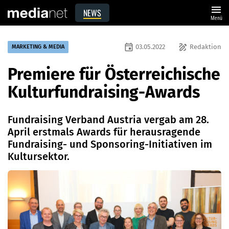
menu
NEWS
Menü
event
draw
03.05.2022
Redaktion
MARKETING & MEDIA
Premiere für Österreichische
Kulturfundraising-Awards
Fundraising Verband Austria vergab am 28.
April erstmals Awards für herausragende
Fundraising- und Sponsoring-Initiativen im
Kultursektor.