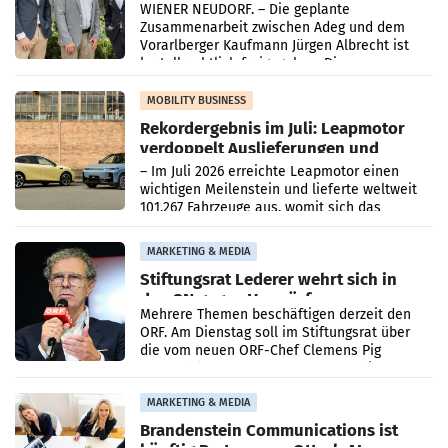
WIENER NEUDORF. – Die geplante
Zusammenarbeit zwischen Adeg und dem
Vorarlberger Kaufmann Jürgen Albrecht ist
kartellrechtlich freigegeben: Die
Bundeswettbewerbsbehörde und der
Bundeskartellanwalt
MOBILITY BUSINESS
Rekordergebnis im Juli: Leapmotor
verdoppelt Auslieferungen und
überschreitet die 100.000er-Marke
– Im Juli 2026 erreichte Leapmotor einen
wichtigen Meilenstein und lieferte weltweit
101.267 Fahrzeuge aus, womit sich das
Ergebnis gegenüber Juli 2025 mehr als
verdoppelte (+102
MARKETING & MEDIA
Stiftungsrat Lederer wehrt sich in
den SN gegen Vorwürfe
Mehrere Themen beschäftigen derzeit den
ORF. Am Dienstag soll im Stiftungsrat über
die vom neuen ORF-Chef Clemens Pig
vorgeschlagenen Besetzungen für die
Direktionen abgestimmt werden.
MARKETING & MEDIA
Brandenstein Communications ist