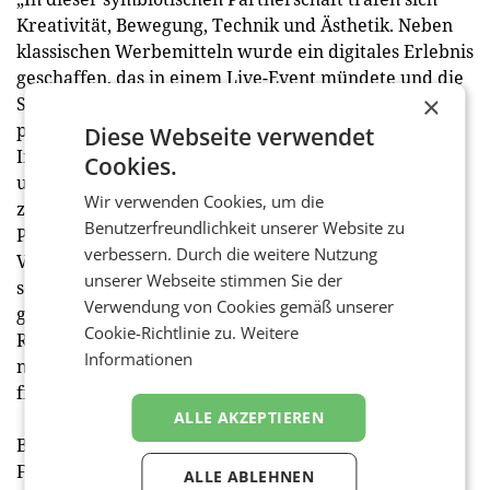
Kreativität, Bewegung, Technik und Ästhetik. Neben
klassischen Werbemitteln wurde ein digitales Erlebnis
geschaffen, das in einem Live-Event mündete und die
×
Stärken der Partner Renault & ImPulsTanz perfekt
präsentierte“, betont Karl Regensburger, Intendant
Diese Webseite verwendet
ImPulsTanz Festival. Die entstandene Synergie
Cookies.
unterstreicht auch die Jury-Begründung: „Ein
Wir verwenden Cookies, um die
zeitgemäßer Idealfall von Sponsoring ist eine
Benutzerfreundlichkeit unserer Website zu
Partnerschaft, bei der das Verbindende im
verbessern. Durch die weitere Nutzung
Vordergrund steht und gemeinsame Kreativität
unserer Webseite stimmen Sie der
schürt. Renault und das ImPulsTanz Festival haben
Verwendung von Cookies gemäß unserer
genau solch eine künstlerisch exzellente Kooperation
Cookie-Richtlinie zu.
Weitere
Realität werden lassen. Beide Marken konnten so
Informationen
nachhaltig gefördert und gleichzeitig Kultur
finanziert werden.“
ALLE AKZEPTIEREN
Beim Award „Small but smArt“ für die beste
Fundraising-Aktion einer kleinen Kulturinitiative
ALLE ABLEHNEN