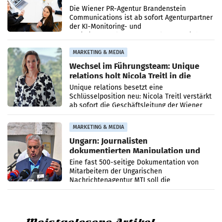
künftig Partner von OtterlyAI
Die Wiener PR-Agentur Brandenstein
Communications ist ab sofort Agenturpartner
der KI-Monitoring- und
Optimierungsplattform OtterlyAI. Damit baut
die Agentur ihr Leistungsportfolio
MARKETING & MEDIA
Wechsel im Führungsteam: Unique
relations holt Nicola Treitl in die
Geschäftsleitung
Unique relations besetzt eine
Schlüsselposition neu: Nicola Treitl verstärkt
ab sofort die Geschäftsleitung der Wiener
PR-Agentur an der Seite von Josef Kalina und
Anna Kalina-Mahr.
MARKETING & MEDIA
Ungarn: Journalisten
dokumentierten Manipulation und
Zensur
Eine fast 500-seitige Dokumentation von
Mitarbeitern der Ungarischen
Nachrichtenagentur MTI soll die
systematische Nachrichten-Manipulation und
Zensur bei der Agentur während der Zeit
Meistgelesene Artikel