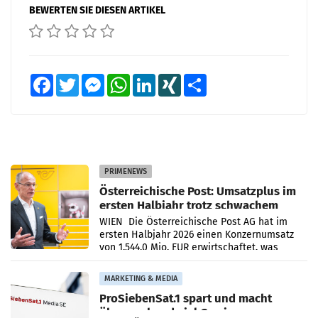
BEWERTEN SIE DIESEN ARTIKEL
Facebook
Twitter
Messenger
WhatsApp
LinkedIn
XING
Teilen
PRIMENEWS
Österreichische Post: Umsatzplus im
ersten Halbjahr trotz schwachem
Briefgeschäft
WIEN Die Österreichische Post AG hat im
ersten Halbjahr 2026 einen Konzernumsatz
von 1.544,0 Mio. EUR erwirtschaftet, was
einem Plus von 3,8 Prozent gegenüber dem
Vergleichszeitraum
MARKETING & MEDIA
ProSiebenSat.1 spart und macht
überraschend viel Gewinn