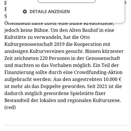
punktete die Otto Kulturgenossenschaft, die mit ihrem
Projekt den Alten Bauhof in Ottensheim, OÖ, zu einer
DETAILS ANZEIGEN
Spielstätte für Kunst und Kultur verwandelt hat.
Ottensheim hatte zuvor eine bunte Kreativszene,
jedoch keine Bühne. Um den Alten Bauhof in eine
Kultstätte zu verwandeln, hat die Otto
Kulturgenossenschaft 2019 die Kooperation mit
ansässigen Kulturvereinen gesucht. Binnen kürzester
Zeit zeichneten 220 Personen in der Genossenschaft
und machten so das Vorhaben möglich. Ein Teil der
Finanzierung sollte durch eine Crowdfunding-Aktion
aufgebracht werden: Aus den angestrebten 10.000 €
ist mehr als das Doppelte geworden. Seit 2021 ist die
dadurch möglich gewordene Spielstätte fixer
Bestandteil der lokalen und regionalen Kulturszene.
(red)