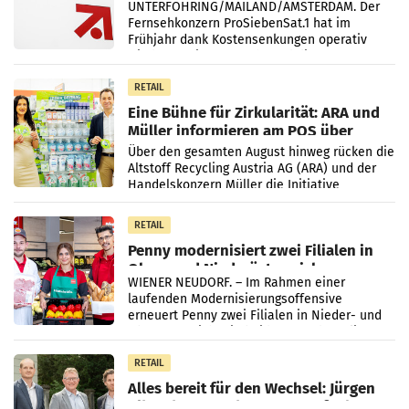
UNTERFÖHRING/MAILAND/AMSTERDAM. Der
Fernsehkonzern ProSiebenSat.1 hat im
Frühjahr dank Kostensenkungen operativ
wieder Gewinn gemacht und die
Markterwartung deutlich übertroffen.
RETAIL
Eine Bühne für Zirkularität: ARA und
Müller informieren am POS über
Kreislauffähigkeit
Über den gesamten August hinweg rücken die
Altstoff Recycling Austria AG (ARA) und der
Handelskonzern Müller die Initiative
„Kreislauf-Helden“ in allen österreichischen
Müller-Filialen
RETAIL
Penny modernisiert zwei Filialen in
Ober- und Niederösterreich
WIENER NEUDORF. – Im Rahmen einer
laufenden Modernisierungsoffensive
erneuert Penny zwei Filialen in Nieder- und
Oberösterreich. Die beiden Standorte liegen
in Haag sowie im rund
RETAIL
Alles bereit für den Wechsel: Jürgen
Albrecht setzt ab 1.1.2027 auf Adeg