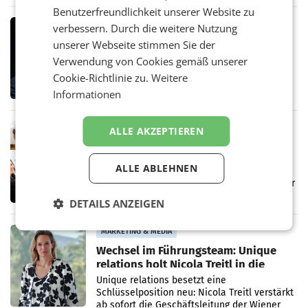
Ergebnis gegenüber Juli 2025 mehr als
Benutzerfreundlichkeit unserer Website zu
verdoppelte (+102
MARKETING & MEDIA
verbessern. Durch die weitere Nutzung
Stiftungsrat Lederer wehrt sich in
unserer Webseite stimmen Sie der
den SN gegen Vorwürfe
Verwendung von Cookies gemäß unserer
Mehrere Themen beschäftigen derzeit den
Cookie-Richtlinie zu.
Weitere
ORF. Am Dienstag soll im Stiftungsrat über
die vom neuen ORF-Chef Clemens Pig
Informationen
vorgeschlagenen Besetzungen für die
Direktionen abgestimmt werden.
MARKETING & MEDIA
ALLE AKZEPTIEREN
Brandenstein Communications ist
künftig Partner von OtterlyAI
ALLE ABLEHNEN
Die Wiener PR-Agentur Brandenstein
Communications ist ab sofort Agenturpartner
der KI-Monitoring- und
DETAILS ANZEIGEN
Optimierungsplattform OtterlyAI. Damit baut
die Agentur ihr Leistungsportfolio
MARKETING & MEDIA
Wechsel im Führungsteam: Unique
relations holt Nicola Treitl in die
Geschäftsleitung
Unique relations besetzt eine
Schlüsselposition neu: Nicola Treitl verstärkt
ab sofort die Geschäftsleitung der Wiener