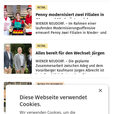
„Kreislauf-Helden“ in allen österreichischen
Müller-Filialen
RETAIL
Penny modernisiert zwei Filialen in
Ober- und Niederösterreich
WIENER NEUDORF. – Im Rahmen einer
laufenden Modernisierungsoffensive
erneuert Penny zwei Filialen in Nieder- und
Oberösterreich. Die beiden Standorte liegen
in Haag sowie im rund
RETAIL
Alles bereit für den Wechsel: Jürgen
Albrecht setzt ab 1.1.2027 auf Adeg
WIENER NEUDORF. – Die geplante
Zusammenarbeit zwischen Adeg und dem
Vorarlberger Kaufmann Jürgen Albrecht ist
kartellrechtlich freigegeben: Die
Bundeswettbewerbsbehörde und der
Bundeskartellanwalt
MOBILITY BUSINESS
×
Rekordergebnis im Juli: Leapmotor
Diese Webseite verwendet
verdoppelt Auslieferungen und
überschreitet die 100.000er-Marke
– Im Juli 2026 erreichte Leapmotor einen
Cookies.
wichtigen Meilenstein und lieferte weltweit
101.267 Fahrzeuge aus, womit sich das
Wir verwenden Cookies, um die