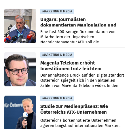
PR-Agentur an der Seite von Josef Kalina und
Anna Kalina-Mahr.
MARKETING & MEDIA
Ungarn: Journalisten
dokumentierten Manipulation und
Zensur
Eine fast 500-seitige Dokumentation von
Mitarbeitern der Ungarischen
Nachrichtenagentur MTI soll die
systematische Nachrichten-Manipulation und
Zensur bei der Agentur während der Zeit
MARKETING & MEDIA
Magenta Telekom erhöht
Investitionen trotz leichtem
Umsatzrückgang
Der anhaltende Druck auf den Digitalstandort
Österreich spiegelt sich in den aktuellen
Zahlen von Magenta Telekom wider. In den
ersten sechs Monaten des laufenden Jahres
verzeichnete
MARKETING & MEDIA
Studie zur Medienpräsenz: Wie
Österreichs ATX-Unternehmen
international wahrgenommen
Österreichs börsennotierte Unternehmen
werden
agieren längst auf internationalen Märkten.