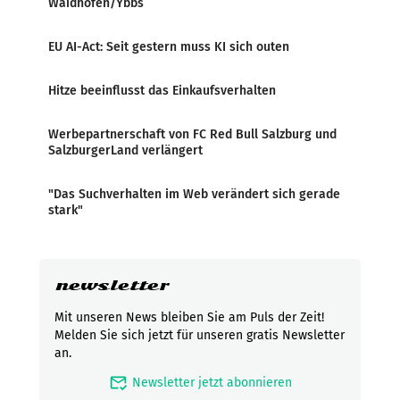
Waidhofen/Ybbs
EU AI-Act: Seit gestern muss KI sich outen
Hitze beeinflusst das Einkaufsverhalten
Werbepartnerschaft von FC Red Bull Salzburg und
SalzburgerLand verlängert
"Das Suchverhalten im Web verändert sich gerade
stark"
newsletter
Mit unseren News bleiben Sie am Puls der Zeit!
Melden Sie sich jetzt für unseren gratis Newsletter
an.
mark_email_read
Newsletter jetzt abonnieren