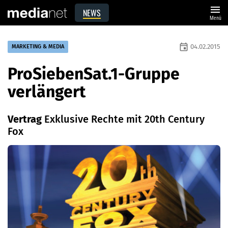
menu
NEWS
Menü
event
04.02.2015
MARKETING & MEDIA
ProSiebenSat.1-Gruppe
verlängert
Vertrag
Exklusive Rechte mit 20th Century
Fox