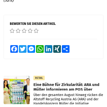
(APA)
BEWERTEN SIE DIESEN ARTIKEL
Facebook
Twitter
Messenger
WhatsApp
LinkedIn
XING
Teilen
RETAIL
Eine Bühne für Zirkularität: ARA und
Müller informieren am POS über
Kreislauffähigkeit
Über den gesamten August hinweg rücken die
Altstoff Recycling Austria AG (ARA) und der
Handelskonzern Müller die Initiative