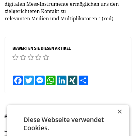
digitalen Mess-Instrumente ermöglichen uns den
zielgerichteten Kontakt zu
relevanten Medien und Multiplikatoren.“ (red)
BEWERTEN SIE DIESEN ARTIKEL
Facebook
Twitter
Messenger
WhatsApp
LinkedIn
XING
Teilen
×
Diese Webseite verwendet
MARKETING & MEDIA
Pilnacek-U-Ausschuss - Presserat
Cookies.
fordert sensible Berichterstattung