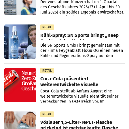
Der voestalpine-Konzern hat im 1. Quartal
des Geschäftsjahres 2026/27 (1. April bis 30.
Juni 2026) ein solides Ergebnis erwirtschaftet.
Der Umsatz stieg im Vergleich zur
Vorjahresperiode
RETAIL
Kühl-Spray: SN Sports bringt „Keep
Cool“ auf den Markt
Die SN Sports GmbH bringt gemeinsam mit
der Firma Feygenblatt FloGu OG einen neuen
Kühl- und Regenerations-Spray auf den
Markt. Das Produkt namens „Keep Cool“ ist zu
100 Prozent
RETAIL
Coca-Cola präsentiert
weiterentwickelte visuelle
Markenidentität
Coca-Cola stellt ab Anfang August eine
weiterentwickelte visuelle Identität seiner
Verpackungen in Österreich vor. Im
Mittelpunkt des Redesigns stehen zentrale
Gestaltungselemente
RETAIL
Vöslauer 1,5-Liter-rePET-Flasche
prickelnd ist meistgekaufte Flasche