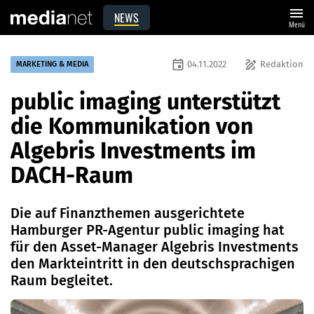
menu
NEWS
Menü
event
draw
04.11.2022
Redaktion
MARKETING & MEDIA
public imaging unterstützt
die Kommunikation von
Algebris Investments im
DACH-Raum
Die auf Finanzthemen ausgerichtete
Hamburger PR-Agentur public imaging hat
für den Asset-Manager Algebris Investments
den Markteintritt in den deutschsprachigen
Raum begleitet.