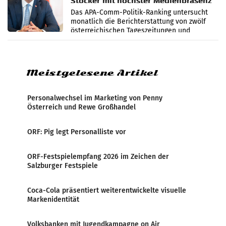
Stocker mit höchster Medienpräsenz
im Juli
Das APA-Comm-Politik-Ranking untersucht
monatlich die Berichterstattung von zwölf
österreichischen Tageszeitungen und
analysiert, welche Politikerinnen und
Politiker Österreichs die
Meistgelesene Artikel
Personalwechsel im Marketing von Penny
Österreich und Rewe Großhandel
ORF: Pig legt Personalliste vor
ORF-Festspielempfang 2026 im Zeichen der
Salzburger Festspiele
Coca-Cola präsentiert weiterentwickelte visuelle
Markenidentität
Volksbanken mit Jugendkampagne on Air