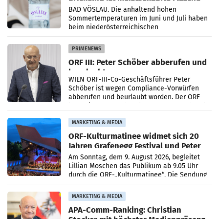
Österreichs
BAD VÖSLAU. Die anhaltend hohen
Sommertemperaturen im Juni und Juli haben
beim niederösterreichischen
Getränkehersteller Vöslauer zu deutlichen
Absatzzuwächsen geführt. Während
PRIMENEWS
ORF III: Peter Schöber abberufen und
beurlaubt
WIEN ORF-III-Co-Geschäftsführer Peter
Schöber ist wegen Compliance-Vorwürfen
abberufen und beurlaubt worden. Der ORF
bestätigte gegenüber der APA entsprechende
Medienberichte.
MARKETING & MEDIA
ORF-Kulturmatinee widmet sich 20
Jahren Grafenegg Festival und Peter
Simonischek
Am Sonntag, dem 9. August 2026, begleitet
Lillian Moschen das Publikum ab 9.05 Uhr
durch die ORF-„Kulturmatinee“. Die Sendung
startet mit der Dokumentation „20 Jahre
Grafenegg
MARKETING & MEDIA
APA-Comm-Ranking: Christian