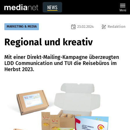
menu
NEWS
Menü
event
draw
23.02.2024
Redaktion
MARKETING & MEDIA
Regional und kreativ
Mit einer Direkt-Mailing-Kampagne überzeugten
LDD Communication und TUI die Reisebüros im
Herbst 2023.