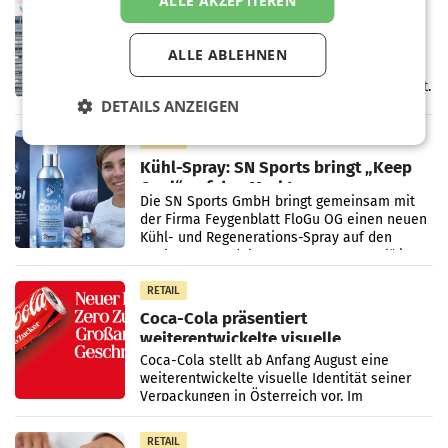
ALLE AKZEPTIEREN
voestalpine verzeichnet solides
erstes Quartal und steigert EBITDA
Der voestalpine-Konzern hat im 1. Quartal
ALLE ABLEHNEN
des Geschäftsjahres 2026/27 (1. April bis 30.
Juni 2026) ein solides Ergebnis erwirtschaftet.
DETAILS ANZEIGEN
Der Umsatz stieg im Vergleich zur
Vorjahresperiode
RETAIL
Kühl-Spray: SN Sports bringt „Keep
Cool“ auf den Markt
Die SN Sports GmbH bringt gemeinsam mit
der Firma Feygenblatt FloGu OG einen neuen
Kühl- und Regenerations-Spray auf den
Markt. Das Produkt namens „Keep Cool“ ist zu
100 Prozent
RETAIL
Coca-Cola präsentiert
weiterentwickelte visuelle
Markenidentität
Coca-Cola stellt ab Anfang August eine
weiterentwickelte visuelle Identität seiner
Verpackungen in Österreich vor. Im
Mittelpunkt des Redesigns stehen zentrale
Gestaltungselemente
RETAIL