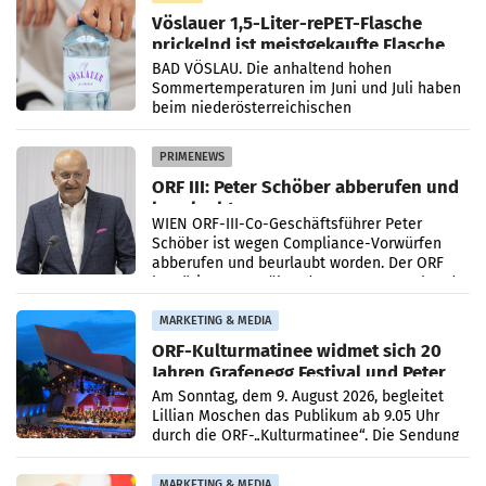
Vöslauer 1,5-Liter-rePET-Flasche
prickelnd ist meistgekaufte Flasche
Österreichs
BAD VÖSLAU. Die anhaltend hohen
Sommertemperaturen im Juni und Juli haben
beim niederösterreichischen
Getränkehersteller Vöslauer zu deutlichen
Absatzzuwächsen geführt. Während
PRIMENEWS
ORF III: Peter Schöber abberufen und
beurlaubt
WIEN ORF-III-Co-Geschäftsführer Peter
Schöber ist wegen Compliance-Vorwürfen
abberufen und beurlaubt worden. Der ORF
bestätigte gegenüber der APA entsprechende
Medienberichte.
MARKETING & MEDIA
ORF-Kulturmatinee widmet sich 20
Jahren Grafenegg Festival und Peter
Simonischek
Am Sonntag, dem 9. August 2026, begleitet
Lillian Moschen das Publikum ab 9.05 Uhr
durch die ORF-„Kulturmatinee“. Die Sendung
startet mit der Dokumentation „20 Jahre
Grafenegg
MARKETING & MEDIA