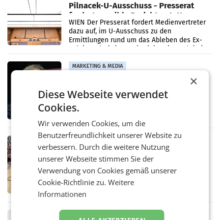
Pilnacek-U-Ausschuss - Presserat
fordert sensible Berichterstattung
WIEN Der Presserat fordert Medienvertreter
dazu auf, im U-Ausschuss zu den
Ermittlungen rund um das Ableben des Ex-
Sektionschefs im Justizministerium, Christian
Pilnacek, auf sensible
MARKETING & MEDIA
×
Stiftungsrat Lederer wehrt sich in
den SN gegen Vorwürfe
Diese Webseite verwendet
Mehrere Themen beschäftigen derzeit den
Cookies.
ORF. Am Dienstag soll im Stiftungsrat über
die vom neuen ORF-Chef Clemens Pig
Wir verwenden Cookies, um die
vorgeschlagenen Besetzungen für die
Direktionen abgestimmt werden.
Benutzerfreundlichkeit unserer Website zu
RETAIL
verbessern. Durch die weitere Nutzung
Bipa unterstützt Bewegte Kids
unserer Webseite stimmen Sie der
Sommercamps im Osten Österreichs
Verwendung von Cookies gemäß unserer
Bereits zum zweiten Mal begleitet Bipa das
polysportive Sommersportcamp „Bewegte
Cookie-Richtlinie zu.
Weitere
Kids“. Während der Campwochen in den
Informationen
Monaten Juli und August versorgt das
Unternehmen Kinder sowie
RETAIL