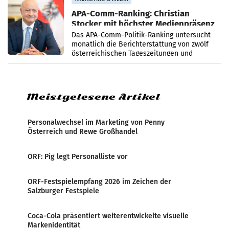
APA-Comm-Ranking: Christian
Stocker mit höchster Medienpräsenz
im Juli
Das APA-Comm-Politik-Ranking untersucht
monatlich die Berichterstattung von zwölf
österreichischen Tageszeitungen und
analysiert, welche Politikerinnen und
Politiker Österreichs die
Meistgelesene Artikel
Personalwechsel im Marketing von Penny
Österreich und Rewe Großhandel
ORF: Pig legt Personalliste vor
ORF-Festspielempfang 2026 im Zeichen der
Salzburger Festspiele
Coca-Cola präsentiert weiterentwickelte visuelle
Markenidentität