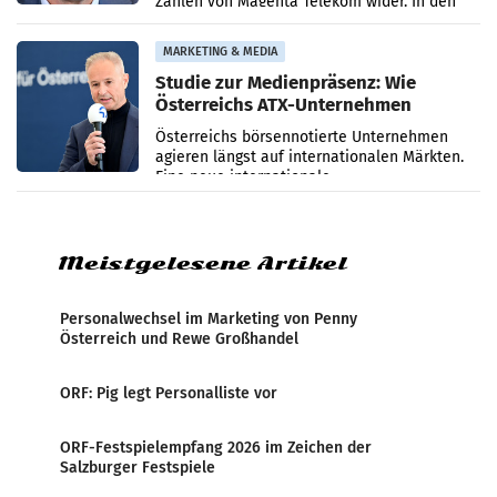
Zahlen von Magenta Telekom wider. In den
ersten sechs Monaten des laufenden Jahres
verzeichnete
MARKETING & MEDIA
Studie zur Medienpräsenz: Wie
Österreichs ATX-Unternehmen
international wahrgenommen
Österreichs börsennotierte Unternehmen
werden
agieren längst auf internationalen Märkten.
Eine neue internationale
Medienresonanzanalyse untersucht die
weltweite Berichterstattung über
Meistgelesene Artikel
Personalwechsel im Marketing von Penny
Österreich und Rewe Großhandel
ORF: Pig legt Personalliste vor
ORF-Festspielempfang 2026 im Zeichen der
Salzburger Festspiele