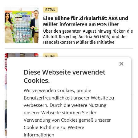
RETAIL
Eine Bühne für Zirkularität: ARA und
Müller informieren am POS über
Kreislauffähigkeit
Über den gesamten August hinweg rücken die
Altstoff Recycling Austria AG (ARA) und der
Handelskonzern Müller die Initiative
„Kreislauf-Helden“ in allen österreichischen
Müller-Filialen
RETAIL
×
Penny modernisiert zwei Filialen in
Ober- und Niederösterreich
Diese Webseite verwendet
WIENER NEUDORF. – Im Rahmen einer
Cookies.
laufenden Modernisierungsoffensive
erneuert Penny zwei Filialen in Nieder- und
Wir verwenden Cookies, um die
Oberösterreich. Die beiden Standorte liegen
Benutzerfreundlichkeit unserer Website zu
in Haag sowie im rund
RETAIL
verbessern. Durch die weitere Nutzung
Alles bereit für den Wechsel: Jürgen
unserer Webseite stimmen Sie der
Albrecht setzt ab 1.1.2027 auf Adeg
Verwendung von Cookies gemäß unserer
WIENER NEUDORF. – Die geplante
Zusammenarbeit zwischen Adeg und dem
Cookie-Richtlinie zu.
Weitere
Vorarlberger Kaufmann Jürgen Albrecht ist
Informationen
kartellrechtlich freigegeben: Die