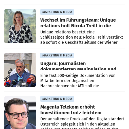
Optimierungsplattform OtterlyAI. Damit baut
die Agentur ihr Leistungsportfolio
MARKETING & MEDIA
Wechsel im Führungsteam: Unique
relations holt Nicola Treitl in die
Geschäftsleitung
Unique relations besetzt eine
Schlüsselposition neu: Nicola Treitl verstärkt
ab sofort die Geschäftsleitung der Wiener
PR-Agentur an der Seite von Josef Kalina und
Anna Kalina-Mahr.
MARKETING & MEDIA
Ungarn: Journalisten
dokumentierten Manipulation und
Zensur
Eine fast 500-seitige Dokumentation von
Mitarbeitern der Ungarischen
Nachrichtenagentur MTI soll die
systematische Nachrichten-Manipulation und
Zensur bei der Agentur während der Zeit
MARKETING & MEDIA
Magenta Telekom erhöht
Investitionen trotz leichtem
Umsatzrückgang
Der anhaltende Druck auf den Digitalstandort
Österreich spiegelt sich in den aktuellen