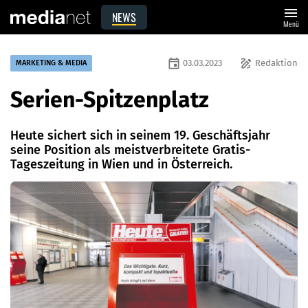
menu
NEWS
Menü
event
draw
03.03.2023
Redaktion
MARKETING & MEDIA
Serien-Spitzenplatz
Heute sichert sich in seinem 19. Geschäftsjahr
seine Position als meistverbreitete Gratis-
Tageszeitung in Wien und in Österreich.