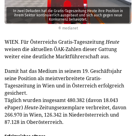
In zwei Dekaden hat die Gratis-Tageszeitung Heute ihre Position in
ihrem Sektor kontinuierlich ausgebaut und sich auch gegen neue
Konkurrenz behauptet.
© medianet
WIEN. Für Österreichs Gratis-Tageszeitung
Heute
weisen die aktuellen ÖAK-Zahlen dieser Gattung
weiter eine deutliche Marktführerschaft aus.
Damit hat das Medium in seinem 19. Geschäftsjahr
seine Position als meistverbreitete Gratis-
Tageszeitung in Wien und in Österreich erfolgreich
gesichert.
Täglich wurden insgesamt 480.382 (davon 18.043
ePaper)
Heute
-Zeitungsexemplare verbreitet, davon
266.970 in Wien, 126.342 in Niederösterreich und
87.128 in Oberösterreich.