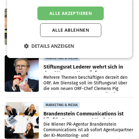
Bundeswettbewerbsbehörde und der
Bundeskartellanwalt
MOBILITY BUSINESS
ALLE AKZEPTIEREN
Rekordergebnis im Juli: Leapmotor
verdoppelt Auslieferungen und
ALLE ABLEHNEN
überschreitet die 100.000er-Marke
– Im Juli 2026 erreichte Leapmotor einen
wichtigen Meilenstein und lieferte weltweit
101.267 Fahrzeuge aus, womit sich das
DETAILS ANZEIGEN
Ergebnis gegenüber Juli 2025 mehr als
verdoppelte (+102
MARKETING & MEDIA
Stiftungsrat Lederer wehrt sich in
den SN gegen Vorwürfe
Mehrere Themen beschäftigen derzeit den
ORF. Am Dienstag soll im Stiftungsrat über
die vom neuen ORF-Chef Clemens Pig
vorgeschlagenen Besetzungen für die
Direktionen abgestimmt werden.
MARKETING & MEDIA
Brandenstein Communications ist
künftig Partner von OtterlyAI
Die Wiener PR-Agentur Brandenstein
Communications ist ab sofort Agenturpartner
der KI-Monitoring- und