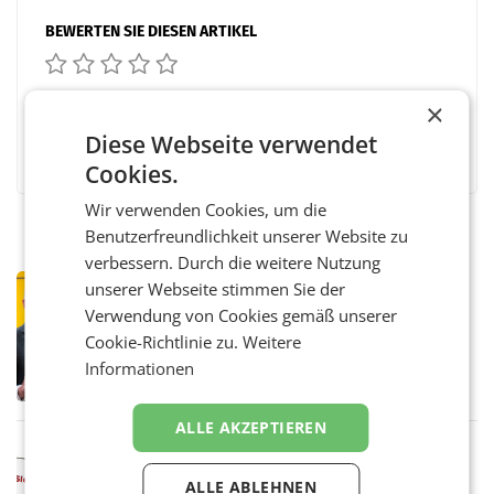
BEWERTEN SIE DIESEN ARTIKEL
×
Diese Webseite verwendet
Facebook
Twitter
Messenger
WhatsApp
LinkedIn
XING
Teilen
Cookies.
Wir verwenden Cookies, um die
Benutzerfreundlichkeit unserer Website zu
verbessern. Durch die weitere Nutzung
PRIMENEWS
unserer Webseite stimmen Sie der
Österreichische Post: Umsatzplus im
Verwendung von Cookies gemäß unserer
ersten Halbjahr trotz schwachem
Cookie-Richtlinie zu.
Weitere
Briefgeschäft
WIEN Die Österreichische Post AG hat im
Informationen
ersten Halbjahr 2026 einen Konzernumsatz
von 1.544,0 Mio. EUR erwirtschaftet, was
einem Plus von 3,8 Prozent gegenüber dem
ALLE AKZEPTIEREN
Vergleichszeitraum
MARKETING & MEDIA
ProSiebenSat.1 spart und macht
ALLE ABLEHNEN