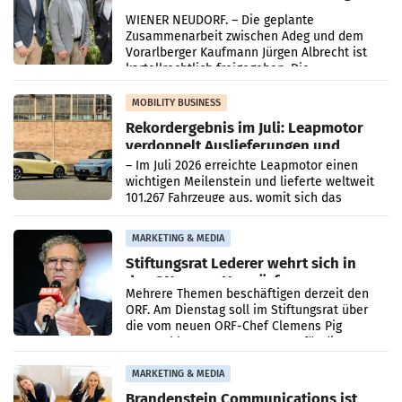
Albrecht setzt ab 1.1.2027 auf Adeg
WIENER NEUDORF. – Die geplante
Zusammenarbeit zwischen Adeg und dem
Vorarlberger Kaufmann Jürgen Albrecht ist
kartellrechtlich freigegeben: Die
Bundeswettbewerbsbehörde und der
Bundeskartellanwalt
MOBILITY BUSINESS
Rekordergebnis im Juli: Leapmotor
verdoppelt Auslieferungen und
überschreitet die 100.000er-Marke
– Im Juli 2026 erreichte Leapmotor einen
wichtigen Meilenstein und lieferte weltweit
101.267 Fahrzeuge aus, womit sich das
Ergebnis gegenüber Juli 2025 mehr als
verdoppelte (+102
MARKETING & MEDIA
Stiftungsrat Lederer wehrt sich in
den SN gegen Vorwürfe
Mehrere Themen beschäftigen derzeit den
ORF. Am Dienstag soll im Stiftungsrat über
die vom neuen ORF-Chef Clemens Pig
vorgeschlagenen Besetzungen für die
Direktionen abgestimmt werden.
MARKETING & MEDIA
Brandenstein Communications ist