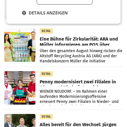
überraschend viel Gewinn
UNTERFÖHRING/MAILAND/AMSTERDAM. Der
Fernsehkonzern ProSiebenSat.1 hat im
DETAILS ANZEIGEN
Frühjahr dank Kostensenkungen operativ
wieder Gewinn gemacht und die
Markterwartung deutlich übertroffen.
RETAIL
Eine Bühne für Zirkularität: ARA und
Müller informieren am POS über
Kreislauffähigkeit
Über den gesamten August hinweg rücken die
Altstoff Recycling Austria AG (ARA) und der
Handelskonzern Müller die Initiative
„Kreislauf-Helden“ in allen österreichischen
Müller-Filialen
RETAIL
Penny modernisiert zwei Filialen in
Ober- und Niederösterreich
WIENER NEUDORF. – Im Rahmen einer
laufenden Modernisierungsoffensive
erneuert Penny zwei Filialen in Nieder- und
Oberösterreich. Die beiden Standorte liegen
in Haag sowie im rund
RETAIL
Alles bereit für den Wechsel: Jürgen