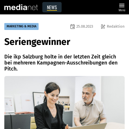
menu
NEWS
Menü
event
draw
25.08.2023
Redaktion
MARKETING & MEDIA
Seriengewinner
Die ikp Salzburg holte in der letzten Zeit gleich
bei mehreren Kampagnen-Ausschreibungen den
Pitch.