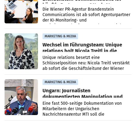
künftig Partner von OtterlyAI
Die Wiener PR-Agentur Brandenstein
Communications ist ab sofort Agenturpartner
der KI-Monitoring- und
Optimierungsplattform OtterlyAI. Damit baut
die Agentur ihr Leistungsportfolio
MARKETING & MEDIA
Wechsel im Führungsteam: Unique
relations holt Nicola Treitl in die
Geschäftsleitung
Unique relations besetzt eine
Schlüsselposition neu: Nicola Treitl verstärkt
ab sofort die Geschäftsleitung der Wiener
PR-Agentur an der Seite von Josef Kalina und
Anna Kalina-Mahr.
MARKETING & MEDIA
Ungarn: Journalisten
dokumentierten Manipulation und
Zensur
Eine fast 500-seitige Dokumentation von
Mitarbeitern der Ungarischen
Nachrichtenagentur MTI soll die
systematische Nachrichten-Manipulation und
Zensur bei der Agentur während der Zeit