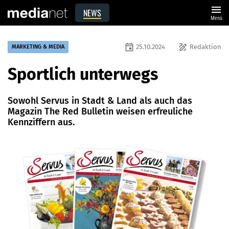
menu
NEWS
Menü
event
draw
25.10.2024
Redaktion
MARKETING & MEDIA
Sportlich unterwegs
Sowohl Servus in Stadt & Land als auch das
Magazin The Red Bulletin weisen erfreuliche
Kennziffern aus.