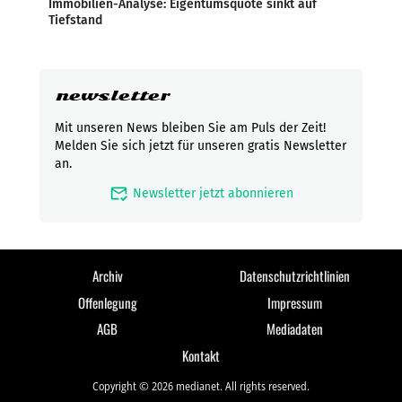
Immobilien-Analyse: Eigentumsquote sinkt auf
Tiefstand
newsletter
Mit unseren News bleiben Sie am Puls der Zeit!
Melden Sie sich jetzt für unseren gratis Newsletter
an.
mark_email_read
Newsletter jetzt abonnieren
Archiv
Datenschutzrichtlinien
Offenlegung
Impressum
AGB
Mediadaten
Kontakt
Copyright © 2026 medianet. All rights reserved.