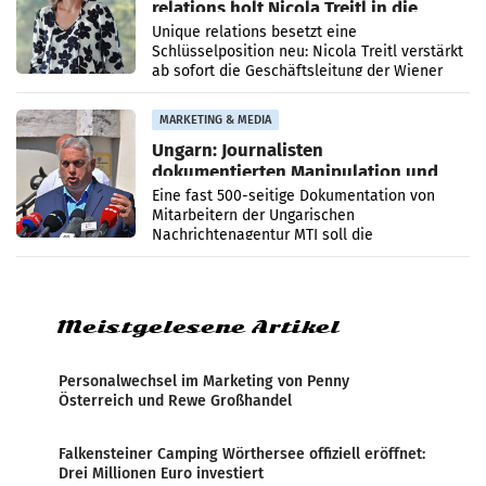
relations holt Nicola Treitl in die
Geschäftsleitung
Unique relations besetzt eine
Schlüsselposition neu: Nicola Treitl verstärkt
ab sofort die Geschäftsleitung der Wiener
PR-Agentur an der Seite von Josef Kalina und
Anna Kalina-Mahr.
MARKETING & MEDIA
Ungarn: Journalisten
dokumentierten Manipulation und
Zensur
Eine fast 500-seitige Dokumentation von
Mitarbeitern der Ungarischen
Nachrichtenagentur MTI soll die
systematische Nachrichten-Manipulation und
Zensur bei der Agentur während der Zeit
Meistgelesene Artikel
Personalwechsel im Marketing von Penny
Österreich und Rewe Großhandel
Falkensteiner Camping Wörthersee offiziell eröffnet:
Drei Millionen Euro investiert