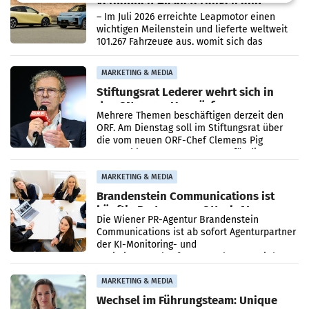
verdoppelt Auslieferungen und
überschreitet die 100.000er-Marke
– Im Juli 2026 erreichte Leapmotor einen
wichtigen Meilenstein und lieferte weltweit
101.267 Fahrzeuge aus, womit sich das
Ergebnis gegenüber Juli 2025 mehr als
verdoppelte (+102
MARKETING & MEDIA
Stiftungsrat Lederer wehrt sich in
den SN gegen Vorwürfe
Mehrere Themen beschäftigen derzeit den
ORF. Am Dienstag soll im Stiftungsrat über
die vom neuen ORF-Chef Clemens Pig
vorgeschlagenen Besetzungen für die
Direktionen abgestimmt werden.
MARKETING & MEDIA
Brandenstein Communications ist
künftig Partner von OtterlyAI
Die Wiener PR-Agentur Brandenstein
Communications ist ab sofort Agenturpartner
der KI-Monitoring- und
Optimierungsplattform OtterlyAI. Damit baut
die Agentur ihr Leistungsportfolio
MARKETING & MEDIA
Wechsel im Führungsteam: Unique