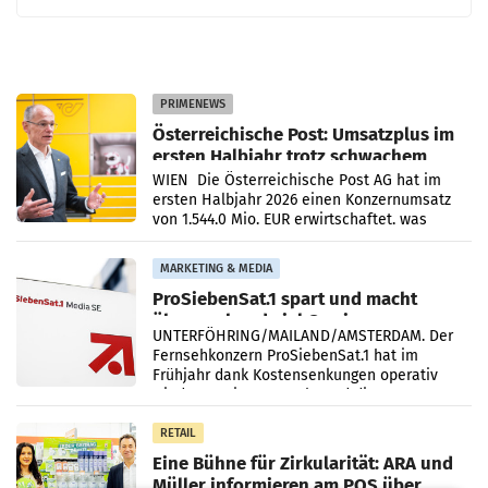
PRIMENEWS
Österreichische Post: Umsatzplus im
ersten Halbjahr trotz schwachem
Briefgeschäft
WIEN Die Österreichische Post AG hat im
ersten Halbjahr 2026 einen Konzernumsatz
von 1.544,0 Mio. EUR erwirtschaftet, was
einem Plus von 3,8 Prozent gegenüber dem
Vergleichszeitraum
MARKETING & MEDIA
ProSiebenSat.1 spart und macht
überraschend viel Gewinn
UNTERFÖHRING/MAILAND/AMSTERDAM. Der
Fernsehkonzern ProSiebenSat.1 hat im
Frühjahr dank Kostensenkungen operativ
wieder Gewinn gemacht und die
Markterwartung deutlich übertroffen.
RETAIL
Eine Bühne für Zirkularität: ARA und
Müller informieren am POS über