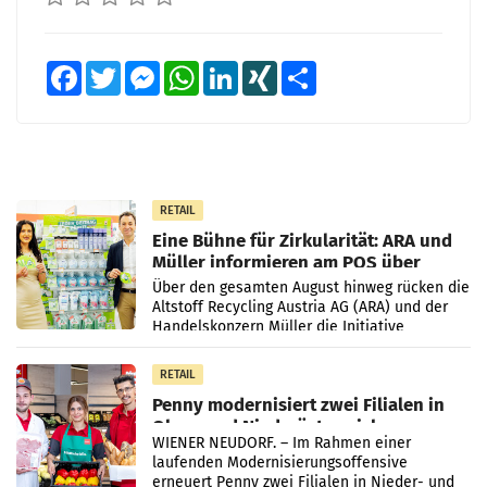
Facebook
Twitter
Messenger
WhatsApp
LinkedIn
XING
Teilen
RETAIL
Eine Bühne für Zirkularität: ARA und
Müller informieren am POS über
Kreislauffähigkeit
Über den gesamten August hinweg rücken die
Altstoff Recycling Austria AG (ARA) und der
Handelskonzern Müller die Initiative
„Kreislauf-Helden“ in allen österreichischen
Müller-Filialen
RETAIL
Penny modernisiert zwei Filialen in
Ober- und Niederösterreich
WIENER NEUDORF. – Im Rahmen einer
laufenden Modernisierungsoffensive
erneuert Penny zwei Filialen in Nieder- und