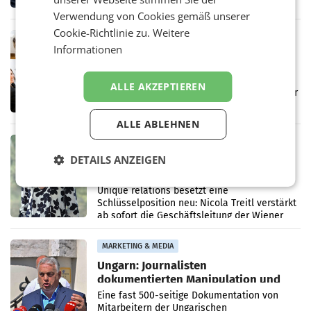
die vom neuen ORF-Chef Clemens Pig
vorgeschlagenen Besetzungen für die
Verwendung von Cookies gemäß unserer
Direktionen abgestimmt werden.
Cookie-Richtlinie zu.
Weitere
MARKETING & MEDIA
Informationen
Brandenstein Communications ist
künftig Partner von OtterlyAI
Die Wiener PR-Agentur Brandenstein
ALLE AKZEPTIEREN
Communications ist ab sofort Agenturpartner
der KI-Monitoring- und
Optimierungsplattform OtterlyAI. Damit baut
ALLE ABLEHNEN
die Agentur ihr Leistungsportfolio
MARKETING & MEDIA
DETAILS ANZEIGEN
Wechsel im Führungsteam: Unique
relations holt Nicola Treitl in die
Geschäftsleitung
Unique relations besetzt eine
Schlüsselposition neu: Nicola Treitl verstärkt
ab sofort die Geschäftsleitung der Wiener
PR-Agentur an der Seite von Josef Kalina und
Anna Kalina-Mahr.
MARKETING & MEDIA
Ungarn: Journalisten
dokumentierten Manipulation und
Zensur
Eine fast 500-seitige Dokumentation von
Mitarbeitern der Ungarischen