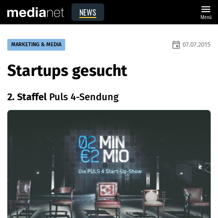
menu
NEWS
Menü
event
07.07.2015
MARKETING & MEDIA
Startups gesucht
2. Staffel
Puls 4-Sendung