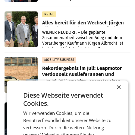
Oberösterreich. Die beiden Standorte liegen
in Haag sowie im rund
RETAIL
Alles bereit für den Wechsel: Jürgen
Albrecht setzt ab 1.1.2027 auf Adeg
WIENER NEUDORF. – Die geplante
Zusammenarbeit zwischen Adeg und dem
Vorarlberger Kaufmann Jürgen Albrecht ist
kartellrechtlich freigegeben: Die
Bundeswettbewerbsbehörde und der
Bundeskartellanwalt
MOBILITY BUSINESS
Rekordergebnis im Juli: Leapmotor
verdoppelt Auslieferungen und
überschreitet die 100.000er-Marke
– Im Juli 2026 erreichte Leapmotor einen
×
wichtigen Meilenstein und lieferte weltweit
101.267 Fahrzeuge aus, womit sich das
Diese Webseite verwendet
Ergebnis gegenüber Juli 2025 mehr als
Cookies.
verdoppelte (+102
MARKETING & MEDIA
Wir verwenden Cookies, um die
Stiftungsrat Lederer wehrt sich in
den SN gegen Vorwürfe
Benutzerfreundlichkeit unserer Website zu
Mehrere Themen beschäftigen derzeit den
verbessern. Durch die weitere Nutzung
ORF. Am Dienstag soll im Stiftungsrat über
unserer Webseite stimmen Sie der