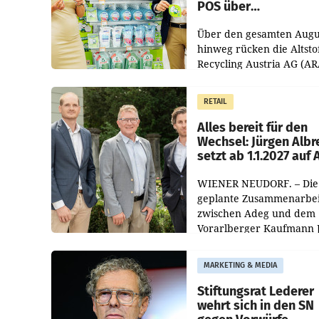
POS über
Kreislauffähigkeit
Über den gesamten Augu
hinweg rücken die Altsto
Recycling Austria AG (AR
und der Handelskonzern
Müller die Initiative „Krei
RETAIL
Helden“ in allen
österreichischen Müller-F
Alles bereit für den
Wechsel: Jürgen Albr
setzt ab 1.1.2027 auf
WIENER NEUDORF. – Die
geplante Zusammenarbei
zwischen Adeg und dem
Vorarlberger Kaufmann 
Albrecht ist kartellrechtl
freigegeben: Die
MARKETING & MEDIA
Bundeswettbewerbsbeh
und der Bundeskartellan
Stiftungsrat Lederer
wehrt sich in den SN