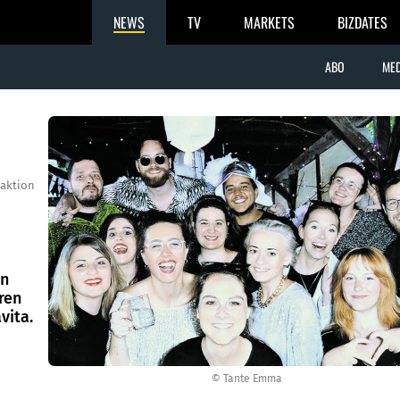
NEWS
TV
MARKETS
BIZDATES
ABO
MED
aktion
en
ren
vita.
© Tante Emma