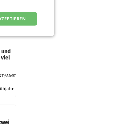
KZEPTIEREN
t und
viel
ND/AMSTERDAM.
rühjahr
h
zwei