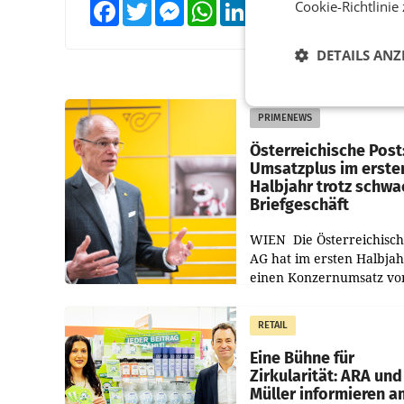
Cookie-Richtlinie
Facebook
Twitter
Messenger
WhatsApp
LinkedIn
XING
Teilen
DETAILS ANZ
PRIMENEWS
Österreichische Post
Umsatzplus im erste
Halbjahr trotz schw
Briefgeschäft
WIEN Die Österreichisch
AG hat im ersten Halbja
einen Konzernumsatz vo
1.544,0 Mio. EUR
erwirtschaftet, was eine
RETAIL
von 3,8 Prozent gegenüb
dem Vergleichszeitraum
Eine Bühne für
Zirkularität: ARA und
Müller informieren a