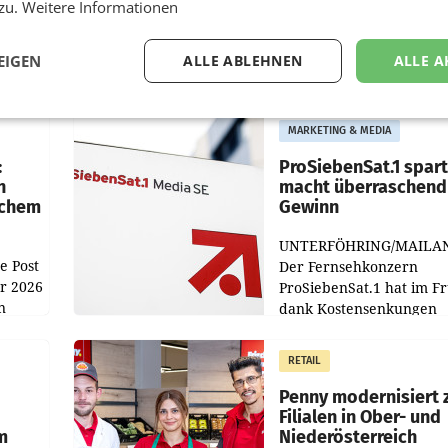
 zu.
Weitere Informationen
EIGEN
ALLE ABLEHNEN
ALLE A
MARKETING & MEDIA
:
ProSiebenSat.1 spar
n
macht überraschend 
achem
Gewinn
UNTERFÖHRING/MAILA
e Post
Der Fernsehkonzern
hr 2026
ProSiebenSat.1 hat im F
n
dank Kostensenkungen
operativ wieder Gewinn
m Plus
gemacht und die
RETAIL
er
Markterwartung deutlic
übertroffen.
Penny modernisiert 
Filialen in Ober- und
m
Niederösterreich