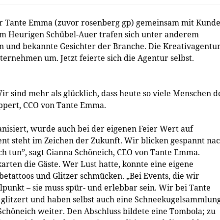
ur Tante Emma (zuvor rosenberg gp) gemeinsam mit Kund
m Heurigen Schübel-Auer trafen sich unter anderem
n und bekannte Gesichter der Branche. Die Kreativagentu
ernehmen um. Jetzt feierte sich die Agentur selbst.
ir sind mehr als glücklich, dass heute so viele Menschen d
ippert, CCO von Tante Emma.
nisiert, wurde auch bei der eigenen Feier Wert auf
ent steht im Zeichen der Zukunft. Wir blicken gespannt na
ch tun”, sagt Gianna Schöneich, CEO von Tante Emma.
arten die Gäste. Wer Lust hatte, konnte eine eigene
betattoos und Glitzer schmücken. „Bei Events, die wir
punkt – sie muss spür- und erlebbar sein. Wir bei Tante
glitzert und haben selbst auch eine Schneekugelsammlun
o Schöneich weiter. Den Abschluss bildete eine Tombola; zu