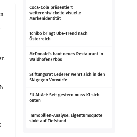
Coca-Cola präsentiert
weiterentwickelte visuelle
en
Markenidentität
r
Tchibo bringt Ube-Trend nach
Österreich
McDonald’s baut neues Restaurant in
en
Waidhofen/Ybbs
Stiftungsrat Lederer wehrt sich in den
SN gegen Vorwürfe
ch
EU AI-Act: Seit gestern muss KI sich
outen
Immobilien-Analyse: Eigentumsquote
sinkt auf Tiefstand
g