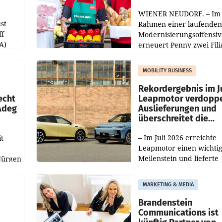
WIENER NEUDORF. – Im
st
Rahmen einer laufenden
ff
Modernisierungsoffensiv
A)
erneuert Penny zwei Fili
Nieder- und Oberösterre
slauf-
Die beiden Standorte lie
MOBILITY BUSINESS
Haag sowie im rund
ilialen
Rekordergebnis im Ju
echt
Leapmotor verdoppe
 Adeg
Auslieferungen und
überschreitet die
100.000er-Marke
– Im Juli 2026 erreichte
t
Leapmotor einen wichti
Meilenstein und lieferte
Jürgen
weltweit 101.267 Fahrze
ich
aus, womit sich das Erge
MARKETING & MEDIA
gegenüber Juli 2025 meh
örde
verdoppelte (+102
walt
Brandenstein
Communications ist