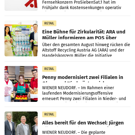
Fernsehkonzern ProSiebenSat.1 hat im
Frühjahr dank Kostensenkungen operativ
wieder Gewinn gemacht und die
Markterwartung deutlich übertroffen.
RETAIL
Eine Bühne für Zirkularität: ARA und
Müller informieren am POS über
Kreislauffähigkeit
Über den gesamten August hinweg rücken die
Altstoff Recycling Austria AG (ARA) und der
Handelskonzern Müller die Initiative
„Kreislauf-Helden“ in allen österreichischen
Müller-Filialen
RETAIL
Penny modernisiert zwei Filialen in
Ober- und Niederösterreich
WIENER NEUDORF. – Im Rahmen einer
laufenden Modernisierungsoffensive
erneuert Penny zwei Filialen in Nieder- und
Oberösterreich. Die beiden Standorte liegen
in Haag sowie im rund
RETAIL
Alles bereit für den Wechsel: Jürgen
Albrecht setzt ab 1.1.2027 auf Adeg
WIENER NEUDORF. – Die geplante