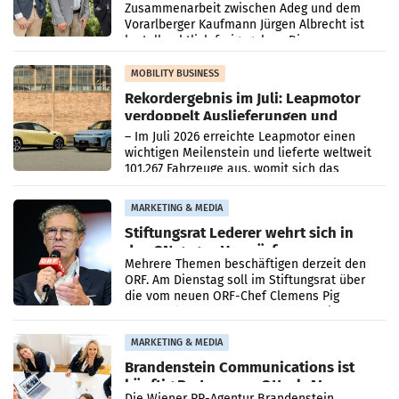
Zusammenarbeit zwischen Adeg und dem
Vorarlberger Kaufmann Jürgen Albrecht ist
kartellrechtlich freigegeben: Die
Bundeswettbewerbsbehörde und der
Bundeskartellanwalt
MOBILITY BUSINESS
Rekordergebnis im Juli: Leapmotor
verdoppelt Auslieferungen und
überschreitet die 100.000er-Marke
– Im Juli 2026 erreichte Leapmotor einen
wichtigen Meilenstein und lieferte weltweit
101.267 Fahrzeuge aus, womit sich das
Ergebnis gegenüber Juli 2025 mehr als
verdoppelte (+102
MARKETING & MEDIA
Stiftungsrat Lederer wehrt sich in
den SN gegen Vorwürfe
Mehrere Themen beschäftigen derzeit den
ORF. Am Dienstag soll im Stiftungsrat über
die vom neuen ORF-Chef Clemens Pig
vorgeschlagenen Besetzungen für die
Direktionen abgestimmt werden.
MARKETING & MEDIA
Brandenstein Communications ist
künftig Partner von OtterlyAI
Die Wiener PR-Agentur Brandenstein