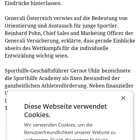
Eindrücke hinterlassen.
Generali Österreich verwies auf die Bedeutung von
Orientierung und Austausch für junge Sportler.
Reinhard Pohn, Chief Sales and Marketing Officer der
Generali Versicherung, erklärte, dass gerade Einblicke
abseits des Wettkampfs für die individuelle
Entwicklung wichtig seien.
Sporthilfe-Geschäftsführer Gernot Uhlir bezeichnete
die Sporthilfe Academy als fixen Bestandteil der
ganzheitlichen Athletenförderung. Neben finanzieller
Unterstützung wolle man den Sportlern auch Wissen,
×
Orientierung und Inspiration vermitteln. Weitere
Diese Webseite verwendet
Termine seien bereits geplant. (red)
Cookies.
Wir verwenden Cookies, um die
Benutzerfreundlichkeit unserer Website zu
BEWERTEN SIE DIESEN ARTIKEL
verbessern. Durch die weitere Nutzung