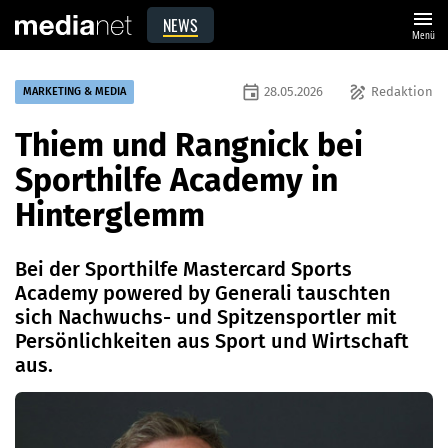
menu
NEWS
Menü
event
draw
28.05.2026
Redaktion
MARKETING & MEDIA
Thiem und Rangnick bei
Sporthilfe Academy in
Hinterglemm
Bei der Sporthilfe Mastercard Sports
Academy powered by Generali tauschten
sich Nachwuchs- und Spitzensportler mit
Persönlichkeiten aus Sport und Wirtschaft
aus.