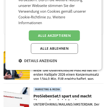
unserer Webseite stimmen Sie der
Verwendung von Cookies gemäß unserer
Cookie-Richtlinie zu.
Weitere
Informationen
Facebook
Twitter
Messenger
WhatsApp
LinkedIn
XING
Teilen
ALLE AKZEPTIEREN
ALLE ABLEHNEN
PRIMENEWS
Österreichische Post: Umsatzplus im
DETAILS ANZEIGEN
ersten Halbjahr trotz schwachem
Briefgeschäft
WIEN Die Österreichische Post AG hat im
ersten Halbjahr 2026 einen Konzernumsatz
von 1.544,0 Mio. EUR erwirtschaftet, was
einem Plus von 3,8 Prozent gegenüber dem
Vergleichszeitraum
MARKETING & MEDIA
ProSiebenSat.1 spart und macht
überraschend viel Gewinn
UNTERFÖHRING/MAILAND/AMSTERDAM. Der