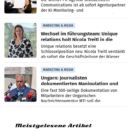
Communications ist ab sofort Agenturpartner
der KI-Monitoring- und
Optimierungsplattform OtterlyAI. Damit baut
die Agentur ihr Leistungsportfolio
MARKETING & MEDIA
Wechsel im Führungsteam: Unique
relations holt Nicola Treitl in die
Geschäftsleitung
Unique relations besetzt eine
Schlüsselposition neu: Nicola Treitl verstärkt
ab sofort die Geschäftsleitung der Wiener
PR-Agentur an der Seite von Josef Kalina und
Anna Kalina-Mahr.
MARKETING & MEDIA
Ungarn: Journalisten
dokumentierten Manipulation und
Zensur
Eine fast 500-seitige Dokumentation von
Mitarbeitern der Ungarischen
Nachrichtenagentur MTI soll die
systematische Nachrichten-Manipulation und
Zensur bei der Agentur während der Zeit
Meistgelesene Artikel