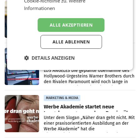
Cookie-Richtlinie zu.
Weitere
Grafenegg
MARKETING & MEDIA
Informationen
APA-Comm-Ranking: Christian
Stocker mit höchster Medienpräsenz
im Juli
ALLE AKZEPTIEREN
Das APA-Comm-Politik-Ranking untersucht
monatlich die Berichterstattung von zwölf
österreichischen Tageszeitungen und
ALLE ABLEHNEN
analysiert, welche Politikerinnen und
Politiker Österreichs die
MARKETING & MEDIA
DETAILS ANZEIGEN
Prozess zu Warner-Übernahme erst
im März 2027
LOS ANGELES Die geplante Übernahme des
Hollywood-Urgesteins Warner Brothers durch
den Rivalen Paramount wird noch lange in
der Schwebe bleiben. Eine Richterin setzte
den Prozess zu
MARKETING & MEDIA
Werbe Akademie startet neue
Imagekampagne rund um Praxisnähe
Unter dem Slogan „Näher dran geht nicht. Mit
einer praxisorientierten Ausbildung an der
Werbe Akademie“ hat die
Bildungseinrichtung des WIFI Wien eine neue