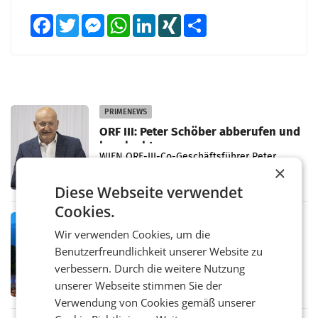
Facebook
Twitter
Messenger
WhatsApp
LinkedIn
XING
Teilen
PRIMENEWS
ORF III: Peter Schöber abberufen und
beurlaubt
WIEN ORF-III-Co-Geschäftsführer Peter
×
Schöber ist wegen Compliance-Vorwürfen
abberufen und beurlaubt worden. Der ORF
Diese Webseite verwendet
bestätigte gegenüber der APA entsprechende
Cookies.
Medienberichte.
MARKETING & MEDIA
Wir verwenden Cookies, um die
ORF-Kulturmatinee widmet sich 20
Benutzerfreundlichkeit unserer Website zu
Jahren Grafenegg Festival und Peter
Simonischek
verbessern. Durch die weitere Nutzung
Am Sonntag, dem 9. August 2026, begleitet
Lillian Moschen das Publikum ab 9.05 Uhr
unserer Webseite stimmen Sie der
durch die ORF-„Kulturmatinee“. Die Sendung
Verwendung von Cookies gemäß unserer
startet mit der Dokumentation „20 Jahre