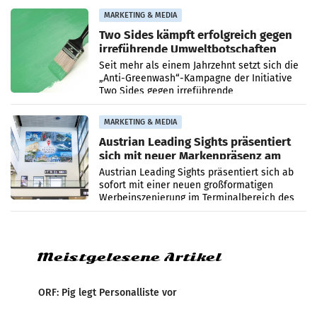
bei ORF Kids steht
MARKETING & MEDIA
Two Sides kämpft erfolgreich gegen
irreführende Umweltbotschaften
beim Papiereinsatz
Seit mehr als einem Jahrzehnt setzt sich die
„Anti-Greenwash“-Kampagne der Initiative
Two Sides gegen irreführende
Umweltaussagen bei Papierkommunikation
und papierbasierten Verpackungen
MARKETING & MEDIA
Austrian Leading Sights präsentiert
sich mit neuer Markenpräsenz am
Flughafen Wien
Austrian Leading Sights präsentiert sich ab
sofort mit einer neuen großformatigen
Werbeinszenierung im Terminalbereich des
Flughafen Wien. Die Präsenz befindet sich im
Verbindungsbereich
Meistgelesene Artikel
ORF: Pig legt Personalliste vor