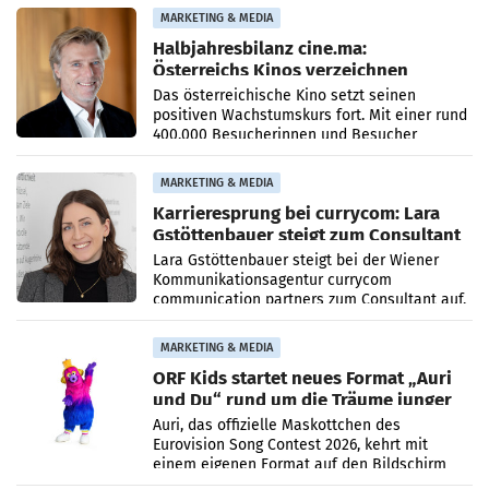
Imagekampagne gestartet.
MARKETING & MEDIA
Halbjahresbilanz cine.ma:
Österreichs Kinos verzeichnen
400.000 Besucher mehr
Das österreichische Kino setzt seinen
positiven Wachstumskurs fort. Mit einer rund
400.000 Besucherinnen und Besucher
höheren Nettoreichweite im ersten Halbjahr
2026 gegenüber dem
MARKETING & MEDIA
Karrieresprung bei currycom: Lara
Gstöttenbauer steigt zum Consultant
auf
Lara Gstöttenbauer steigt bei der Wiener
Kommunikationsagentur currycom
communication partners zum Consultant auf.
Die 27-jährige Beraterin betreut Kundinnen
und Kunden in den Bereichen
MARKETING & MEDIA
ORF Kids startet neues Format „Auri
und Du“ rund um die Träume junger
Menschen
Auri, das offizielle Maskottchen des
Eurovision Song Contest 2026, kehrt mit
einem eigenen Format auf den Bildschirm
zurück. In der neuen Sendung „Auri und Du“