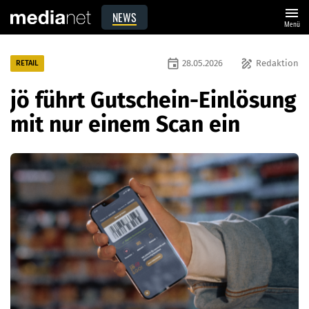
menu
NEWS
Menü
event
draw
28.05.2026
Redaktion
RETAIL
jö führt Gutschein-Einlösung
mit nur einem Scan ein