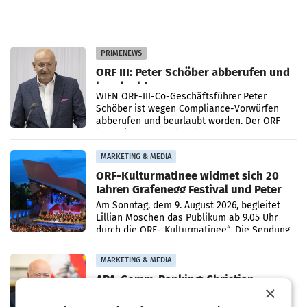
PRIMENEWS
ORF III: Peter Schöber abberufen und
beurlaubt
WIEN ORF-III-Co-Geschäftsführer Peter
Schöber ist wegen Compliance-Vorwürfen
abberufen und beurlaubt worden. Der ORF
bestätigte gegenüber der APA entsprechende
Medienberichte.
MARKETING & MEDIA
ORF-Kulturmatinee widmet sich 20
Jahren Grafenegg Festival und Peter
Simonischek
Am Sonntag, dem 9. August 2026, begleitet
Lillian Moschen das Publikum ab 9.05 Uhr
durch die ORF-„Kulturmatinee“. Die Sendung
startet mit der Dokumentation „20 Jahre
Grafenegg
MARKETING & MEDIA
APA-Comm-Ranking: Christian
×
Stocker mit höchster Medienpräsenz
im Juli