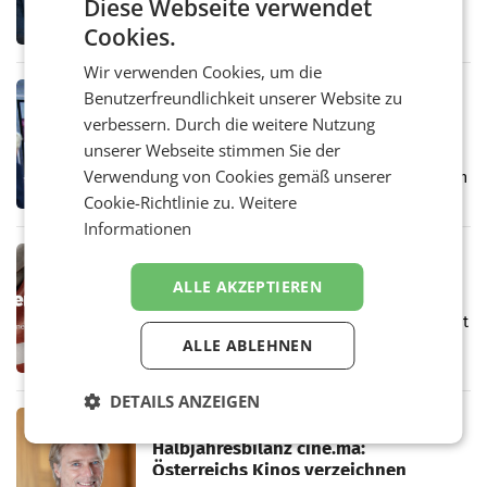
Diese Webseite verwendet
Das APA-Comm-Politik-Ranking untersucht
monatlich die Berichterstattung von zwölf
Cookies.
österreichischen Tageszeitungen und
analysiert, welche Politikerinnen und
Wir verwenden Cookies, um die
Politiker Österreichs die
MARKETING & MEDIA
Benutzerfreundlichkeit unserer Website zu
Prozess zu Warner-Übernahme erst
verbessern. Durch die weitere Nutzung
im März 2027
unserer Webseite stimmen Sie der
LOS ANGELES Die geplante Übernahme des
Verwendung von Cookies gemäß unserer
Hollywood-Urgesteins Warner Brothers durch
den Rivalen Paramount wird noch lange in
Cookie-Richtlinie zu.
Weitere
der Schwebe bleiben. Eine Richterin setzte
Informationen
den Prozess zu
MARKETING & MEDIA
Werbe Akademie startet neue
ALLE AKZEPTIEREN
Imagekampagne rund um Praxisnähe
Unter dem Slogan „Näher dran geht nicht. Mit
einer praxisorientierten Ausbildung an der
ALLE ABLEHNEN
Werbe Akademie“ hat die
Bildungseinrichtung des WIFI Wien eine neue
DETAILS ANZEIGEN
Imagekampagne gestartet.
MARKETING & MEDIA
Halbjahresbilanz cine.ma:
Österreichs Kinos verzeichnen