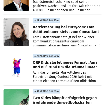
400.000 Besucher mehr
Das österreichische Kino setzt seinen
positiven Wachstumskurs fort. Mit einer rund
400.000 Besucherinnen und Besucher
höheren Nettoreichweite im ersten Halbjahr
2026 gegenüber dem
MARKETING & MEDIA
Karrieresprung bei currycom: Lara
Gstöttenbauer steigt zum Consultant
auf
Lara Gstöttenbauer steigt bei der Wiener
Kommunikationsagentur currycom
communication partners zum Consultant auf.
Die 27-jährige Beraterin betreut Kundinnen
und Kunden in den Bereichen
MARKETING & MEDIA
ORF Kids startet neues Format „Auri
und Du“ rund um die Träume junger
Menschen
Auri, das offizielle Maskottchen des
Eurovision Song Contest 2026, kehrt mit
einem eigenen Format auf den Bildschirm
zurück. In der neuen Sendung „Auri und Du“
bei ORF Kids steht
MARKETING & MEDIA
Two Sides kämpft erfolgreich gegen
irreführende Umweltbotschaften