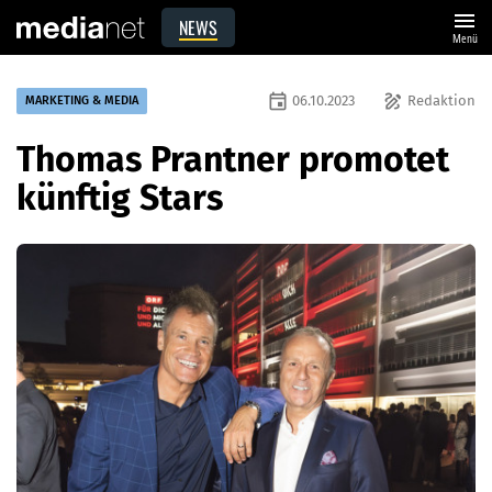
menu
NEWS
Menü
event
draw
06.10.2023
Redaktion
MARKETING & MEDIA
Thomas Prantner promotet
künftig Stars