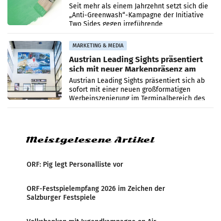
beim Papiereinsatz
Seit mehr als einem Jahrzehnt setzt sich die
„Anti-Greenwash“-Kampagne der Initiative
Two Sides gegen irreführende
Umweltaussagen bei Papierkommunikation
und papierbasierten Verpackungen
MARKETING & MEDIA
Austrian Leading Sights präsentiert
sich mit neuer Markenpräsenz am
Flughafen Wien
Austrian Leading Sights präsentiert sich ab
sofort mit einer neuen großformatigen
Werbeinszenierung im Terminalbereich des
Flughafen Wien. Die Präsenz befindet sich im
Verbindungsbereich
Meistgelesene Artikel
ORF: Pig legt Personalliste vor
ORF-Festspielempfang 2026 im Zeichen der
Salzburger Festspiele