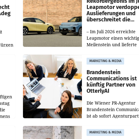
Rekordergebnis im Ju
echt
Leapmotor verdoppe
 Adeg
Auslieferungen und
überschreitet die
100.000er-Marke
– Im Juli 2026 erreichte
t
Leapmotor einen wichti
Meilenstein und lieferte
Jürgen
weltweit 101.267 Fahrze
ich
aus, womit sich das Erge
MARKETING & MEDIA
gegenüber Juli 2025 meh
örde
verdoppelte (+102
walt
Brandenstein
Communications ist
künftig Partner von
OtterlyAI
ftigen
Die Wiener PR-Agentur
nstag
Brandenstein Communica
die
ist ab sofort Agenturpar
emens
der KI-Monitoring- und
Optimierungsplattform
MARKETING & MEDIA
OtterlyAI. Damit baut di