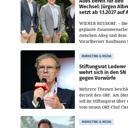
Alles bereit für den
Wechsel: Jürgen Albr
setzt ab 1.1.2027 auf
WIENER NEUDORF. – Die
geplante Zusammenarbei
zwischen Adeg und dem
Vorarlberger Kaufmann 
Albrecht ist kartellrechtl
freigegeben: Die
MARKETING & MEDIA
Bundeswettbewerbsbeh
und der Bundeskartellan
Stiftungsrat Lederer
wehrt sich in den SN
gegen Vorwürfe
Mehrere Themen beschä
derzeit den ORF. Am Die
soll im Stiftungsrat über 
vom neuen ORF-Chef Cl
Pig vorgeschlagenen
Besetzungen für die
MARKETING & MEDIA
Direktionen abgestimmt