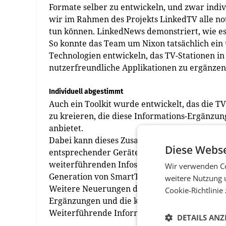
Formate selber zu entwickeln, und zwar indiv
wir im Rahmen des Projekts LinkedTV alle n
tun können. LinkedNews demonstriert, wie es
So konnte das Team um Nixon tatsächlich ei
Technologien entwickeln, das TV-Stationen in
nutzerfreundliche Applikationen zu ergänzen
Individuell abgestimmt
Auch ein Toolkit wurde entwickelt, das die TV-
zu kreieren, die diese Informations-Ergänzu
anbietet.
Dabei kann dieses Zusatzangebot für ein ext
Diese Webse
entsprechender Geräteausstattung als Smart-
weiterführenden Infos erscheinen dann auf 
Wir verwenden Co
Generation von SmartTVs auch voll synchroni
weitere Nutzung 
Weitere Neuerungen des LinkedTV-Teams erla
Cookie-Richtlinie
Ergänzungen und die komplette Kontrolle des
Weiterführende Informationen und Präsentat
DETAILS ANZ