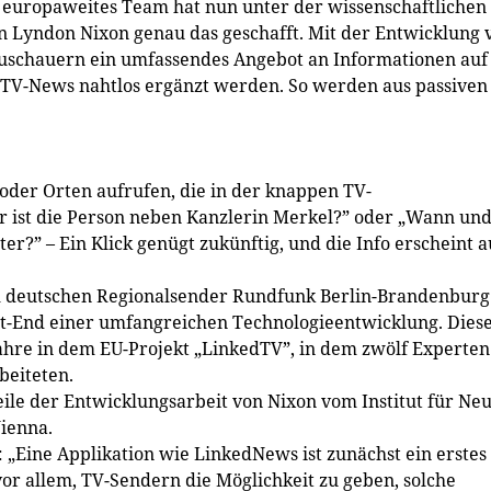
n europaweites Team hat nun unter der wissenschaftlichen
 Lyndon Nixon genau das geschafft. Mit der Entwicklung 
Zuschauern ein umfassendes Angebot an Informationen auf
 TV-News nahtlos ergänzt werden. So werden aus passiven
der Orten aufrufen, die in der knappen TV-
r ist die Person neben Kanzlerin Merkel?” oder „Wann un
er?” – Ein Klick genügt zukünftig, und die Info erscheint a
em deutschen Regionalsender Rundfunk Berlin-Brandenburg
nt-End einer umfangreichen Technologieentwicklung. Dies
Jahre in dem EU-Projekt „LinkedTV”, in dem zwölf Experten
beiteten.
ile der Entwicklungsarbeit von Nixon vom Institut für Ne
ienna.
 „Eine Applikation wie LinkedNews ist zunächst ein erstes
or allem, TV-Sendern die Möglichkeit zu geben, solche