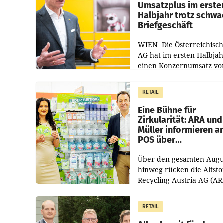
Umsatzplus im erste
Halbjahr trotz schw
Briefgeschäft
WIEN Die Österreichisch
AG hat im ersten Halbja
einen Konzernumsatz vo
1.544,0 Mio. EUR
erwirtschaftet, was eine
RETAIL
von 3,8 Prozent gegenüb
dem Vergleichszeitraum
Eine Bühne für
Zirkularität: ARA und
Müller informieren a
POS über
Kreislauffähigkeit
Über den gesamten Augu
hinweg rücken die Altsto
Recycling Austria AG (AR
und der Handelskonzern
Müller die Initiative „Krei
RETAIL
Helden“ in allen
österreichischen Müller-F