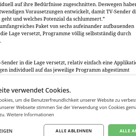
iduell auf ihre Bedürfnisse zugeschnitten. Deswegen habe
otwendigen Vorausetzungen entwickelt, damit TV-Sender d
 geht und welches Potenzial da schlummert.”
n umfangreiches Paket von sechs aufeinander aufbauenden
 die Lage versetzt, Programme völlig selbstständig durch
.
Sender in die Lage versetzt, relativ einfach eine Applikat
ngen individuell auf das jeweilige Programm abgestimmt
ernes mobiles Endgerät entwickelt werden oder aber auch 
ite verwendet Cookies.
TV-App voll in das TV-Programm integriert werden – Links
dem TV-Gerät selber und nach Einführung der nächsten
okies, um die Benutzerfreundlichkeit unserer Website zu verbes
siert auf einem Second Screen wie dem Pad.
unserer Webseite stimmen Sie der Verwendung von Cookies gem
uben die Personalisierung der angebotenen Informations
 zu.
Weitere Informationen
 gesamten Workflows von der Idee bis zur Applikation.
ionen unter:
EIGEN
ALLE ABLEHNEN
ALLE A