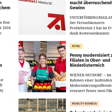
n
macht überraschend 
achem
Gewinn
UNTERFÖHRING/MAILA
e Post
Der Fernsehkonzern
hr 2026
ProSiebenSat.1 hat im F
n
dank Kostensenkungen
operativ wieder Gewinn
m Plus
gemacht und die
RETAIL
er
Markterwartung deutlic
übertroffen.
Penny modernisiert 
Filialen in Ober- und
m
Niederösterreich
WIENER NEUDORF. – Im
st
Rahmen einer laufenden
ff
Modernisierungsoffensiv
A)
erneuert Penny zwei Fili
Nieder- und Oberösterre
slauf-
Die beiden Standorte lie
MOBILITY BUSINESS
Haag sowie im rund
ilialen