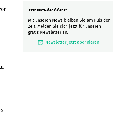
von
newsletter
Mit unseren News bleiben Sie am Puls der
Zeit! Melden Sie sich jetzt für unseren
gratis Newsletter an.
mark_email_read
Newsletter jetzt abonnieren
d
uf
e
ue