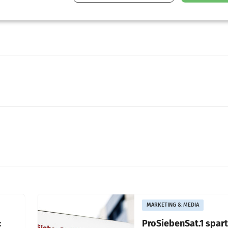
MARKETING & MEDIA
:
ProSiebenSat.1 spar