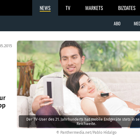
NEWS
TV
MARKETS
BIZDATES
ABO
MED
05.2015
ur
pp
Der TV-User des 21. Jahrhunderts hat mobile Endgeräte stets in se
Reichweite.
© Panthermedia.net/Pablo Hidalgo