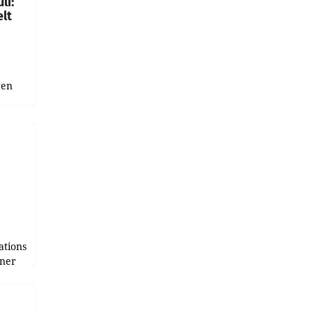
li:
lt
gen
uge
bnis
r als
tions
tner
e