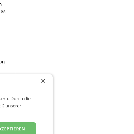
n
ies
ion
×
bei
 zu
sern. Durch die
äß unserer
-
KZEPTIEREN