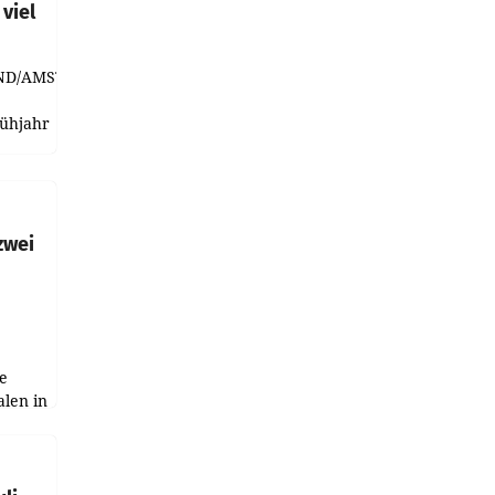
viel
ND/AMSTERDAM.
rühjahr
h
zwei
e
alen in
ich.
gen in