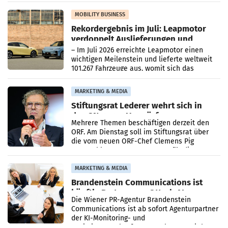
Bundeswettbewerbsbehörde und der
Bundeskartellanwalt
MOBILITY BUSINESS
Rekordergebnis im Juli: Leapmotor
verdoppelt Auslieferungen und
überschreitet die 100.000er-Marke
– Im Juli 2026 erreichte Leapmotor einen
wichtigen Meilenstein und lieferte weltweit
101.267 Fahrzeuge aus, womit sich das
Ergebnis gegenüber Juli 2025 mehr als
verdoppelte (+102
MARKETING & MEDIA
Stiftungsrat Lederer wehrt sich in
den SN gegen Vorwürfe
Mehrere Themen beschäftigen derzeit den
ORF. Am Dienstag soll im Stiftungsrat über
die vom neuen ORF-Chef Clemens Pig
vorgeschlagenen Besetzungen für die
Direktionen abgestimmt werden.
MARKETING & MEDIA
Brandenstein Communications ist
künftig Partner von OtterlyAI
Die Wiener PR-Agentur Brandenstein
Communications ist ab sofort Agenturpartner
der KI-Monitoring- und
Optimierungsplattform OtterlyAI. Damit baut