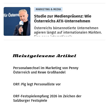
ersten sechs Monaten des laufenden Jahres
verzeichnete
MARKETING & MEDIA
Studie zur Medienpräsenz: Wie
Österreichs ATX-Unternehmen
international wahrgenommen
Österreichs börsennotierte Unternehmen
werden
agieren längst auf internationalen Märkten.
Eine neue internationale
Medienresonanzanalyse untersucht die
weltweite Berichterstattung über
Meistgelesene Artikel
Personalwechsel im Marketing von Penny
Österreich und Rewe Großhandel
ORF: Pig legt Personalliste vor
ORF-Festspielempfang 2026 im Zeichen der
Salzburger Festspiele