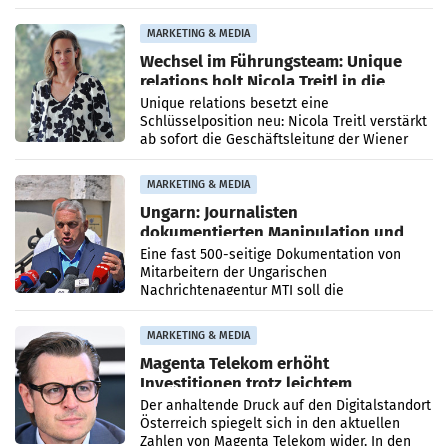
die Agentur ihr Leistungsportfolio
MARKETING & MEDIA
Wechsel im Führungsteam: Unique
relations holt Nicola Treitl in die
Geschäftsleitung
Unique relations besetzt eine
Schlüsselposition neu: Nicola Treitl verstärkt
ab sofort die Geschäftsleitung der Wiener
PR-Agentur an der Seite von Josef Kalina und
Anna Kalina-Mahr.
MARKETING & MEDIA
Ungarn: Journalisten
dokumentierten Manipulation und
Zensur
Eine fast 500-seitige Dokumentation von
Mitarbeitern der Ungarischen
Nachrichtenagentur MTI soll die
systematische Nachrichten-Manipulation und
Zensur bei der Agentur während der Zeit
MARKETING & MEDIA
Magenta Telekom erhöht
Investitionen trotz leichtem
Umsatzrückgang
Der anhaltende Druck auf den Digitalstandort
Österreich spiegelt sich in den aktuellen
Zahlen von Magenta Telekom wider. In den