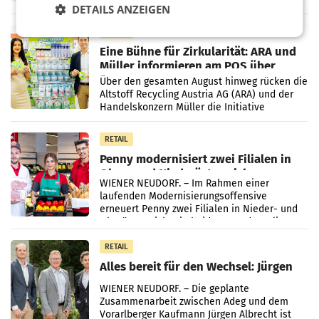
wieder Gewinn gemacht und die
DETAILS ANZEIGEN
Markterwartung deutlich übertroffen.
RETAIL
Eine Bühne für Zirkularität: ARA und
Müller informieren am POS über
Kreislauffähigkeit
Über den gesamten August hinweg rücken die
Altstoff Recycling Austria AG (ARA) und der
Handelskonzern Müller die Initiative
„Kreislauf-Helden“ in allen österreichischen
Müller-Filialen
RETAIL
Penny modernisiert zwei Filialen in
Ober- und Niederösterreich
WIENER NEUDORF. – Im Rahmen einer
laufenden Modernisierungsoffensive
erneuert Penny zwei Filialen in Nieder- und
Oberösterreich. Die beiden Standorte liegen
in Haag sowie im rund
RETAIL
Alles bereit für den Wechsel: Jürgen
Albrecht setzt ab 1.1.2027 auf Adeg
WIENER NEUDORF. – Die geplante
Zusammenarbeit zwischen Adeg und dem
Vorarlberger Kaufmann Jürgen Albrecht ist