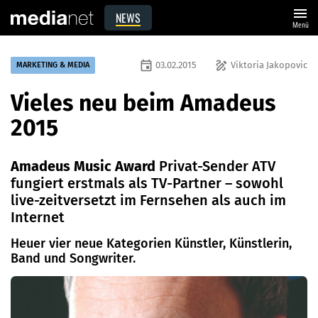
menu
NEWS
Menü
event
draw
03.02.2015
Viktoria Jakopovic
MARKETING & MEDIA
Vieles neu beim Amadeus
2015
Amadeus Music Award
Privat-Sender ATV
fungiert erstmals als TV-Partner – sowohl
live-zeitversetzt im Fernsehen als auch im
Internet
Heuer vier neue Kategorien Künstler, Künstlerin,
Band und Songwriter.