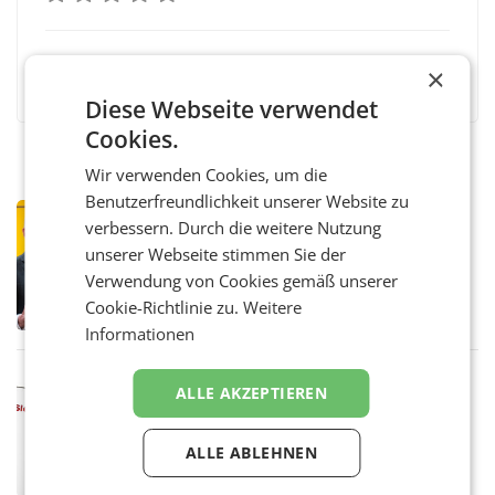
Facebook
Twitter
Messenger
WhatsApp
LinkedIn
XING
Teilen
×
Diese Webseite verwendet
Cookies.
Wir verwenden Cookies, um die
Benutzerfreundlichkeit unserer Website zu
PRIMENEWS
verbessern. Durch die weitere Nutzung
Österreichische Post: Umsatzplus im
unserer Webseite stimmen Sie der
ersten Halbjahr trotz schwachem
Verwendung von Cookies gemäß unserer
Briefgeschäft
WIEN Die Österreichische Post AG hat im
Cookie-Richtlinie zu.
Weitere
ersten Halbjahr 2026 einen Konzernumsatz
von 1.544,0 Mio. EUR erwirtschaftet, was
Informationen
einem Plus von 3,8 Prozent gegenüber dem
Vergleichszeitraum
MARKETING & MEDIA
ALLE AKZEPTIEREN
ProSiebenSat.1 spart und macht
überraschend viel Gewinn
UNTERFÖHRING/MAILAND/AMSTERDAM. Der
ALLE ABLEHNEN
Fernsehkonzern ProSiebenSat.1 hat im
Frühjahr dank Kostensenkungen operativ