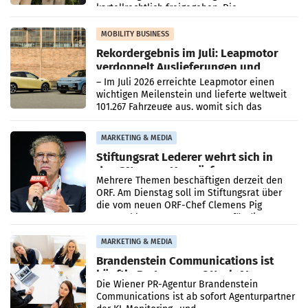
kartellrechtlich freigegeben: Die
Bundeswettbewerbsbehörde und der
Bundeskartellanwalt
MOBILITY BUSINESS
Rekordergebnis im Juli: Leapmotor
verdoppelt Auslieferungen und
überschreitet die 100.000er-Marke
– Im Juli 2026 erreichte Leapmotor einen
wichtigen Meilenstein und lieferte weltweit
101.267 Fahrzeuge aus, womit sich das
Ergebnis gegenüber Juli 2025 mehr als
verdoppelte (+102
MARKETING & MEDIA
Stiftungsrat Lederer wehrt sich in
den SN gegen Vorwürfe
Mehrere Themen beschäftigen derzeit den
ORF. Am Dienstag soll im Stiftungsrat über
die vom neuen ORF-Chef Clemens Pig
vorgeschlagenen Besetzungen für die
Direktionen abgestimmt werden.
MARKETING & MEDIA
Brandenstein Communications ist
künftig Partner von OtterlyAI
Die Wiener PR-Agentur Brandenstein
Communications ist ab sofort Agenturpartner