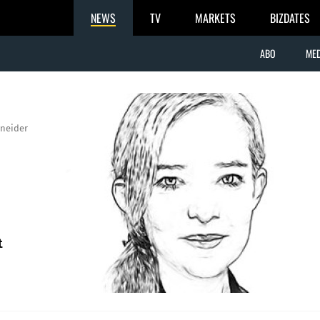
NEWS
TV
MARKETS
BIZDATES
ABO
MED
neider
t