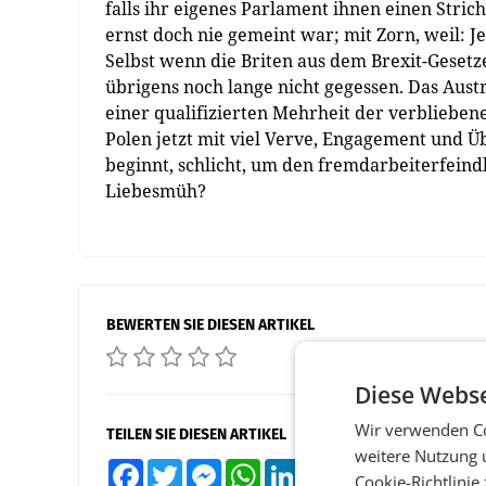
falls ihr eigenes Parlament ihnen einen Stric
ernst doch nie gemeint war; mit Zorn, weil: Je
Selbst wenn die Briten aus dem Brexit-Gesetz
übrigens noch lange nicht gegessen. Das Aust
einer qualifizierten Mehrheit der verbliebene
Polen jetzt mit viel Verve, Engagement und Ü
beginnt, schlicht, um den fremdarbeiterfeind
Liebesmüh?
BEWERTEN SIE DIESEN ARTIKEL
Diese Webse
Wir verwenden Co
TEILEN SIE DIESEN ARTIKEL
weitere Nutzung 
Facebook
Twitter
Messenger
WhatsApp
LinkedIn
XING
Teilen
Cookie-Richtlinie