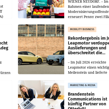
WIENER NEUDORF. – Im
st
Rahmen einer laufenden
ff
Modernisierungsoffensiv
A)
erneuert Penny zwei Fili
Nieder- und Oberösterre
slauf-
Die beiden Standorte lie
MOBILITY BUSINESS
Haag sowie im rund
ilialen
Rekordergebnis im Ju
echt
Leapmotor verdoppe
 Adeg
Auslieferungen und
überschreitet die
100.000er-Marke
– Im Juli 2026 erreichte
t
Leapmotor einen wichti
Meilenstein und lieferte
Jürgen
weltweit 101.267 Fahrze
ich
aus, womit sich das Erge
MARKETING & MEDIA
gegenüber Juli 2025 meh
örde
verdoppelte (+102
walt
Brandenstein
Communications ist
künftig Partner von
OtterlyAI