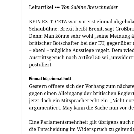
Leitartikel
••• Von Sabine Bretschneider
KEIN EXIT. CETA wär vorerst einmal abgehakel
Schaubühne: Brexit heißt Brexit, sagt Großbri
Denn: Man könne sehr wohl „seine Meinung än
britischer Botschafter bei der EU, gegenüber d
– eben! – mögliche Ausstiege regelt. Dem wi
Austrittsgesuch nach Artikel 50 sei „unwiderr
postuliert.
Einmal hü, einmal hott
Gestern öffnete sich der Vorhang zum nächst
gegen einen Alleingang der britischen Regie
jetzt doch ein Mitspracherecht ein. „Nicht no
argumentiert. May kann die Sache nun vor de
Eine Parlamentsmehrheit gilt übrigens auch nic
die Entscheidung im Widerspruch zu geltende