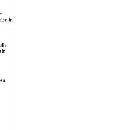
e
alen in
ich.
gen in
li:
lt
gen
uge
bnis
r als