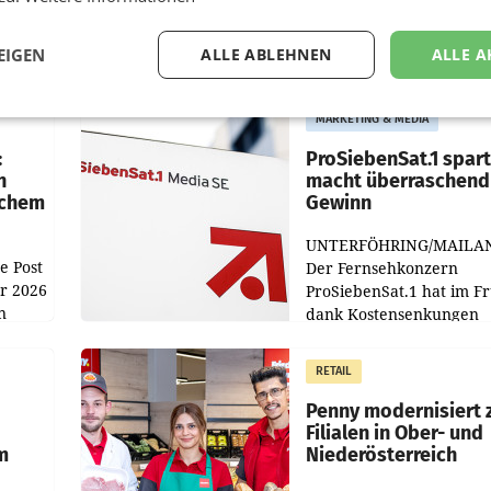
EIGEN
ALLE ABLEHNEN
ALLE A
MARKETING & MEDIA
:
ProSiebenSat.1 spar
n
macht überraschend 
achem
Gewinn
UNTERFÖHRING/MAILA
e Post
Der Fernsehkonzern
hr 2026
ProSiebenSat.1 hat im F
n
dank Kostensenkungen
operativ wieder Gewinn
m Plus
gemacht und die
RETAIL
er
Markterwartung deutlic
übertroffen.
Penny modernisiert 
Filialen in Ober- und
m
Niederösterreich