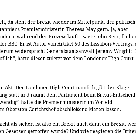
t, da steht der Brexit wieder im Mittelpunkt der politisc
tanniens Premierministerin ­Theresa May gern. Ja, aber.
dern, während der Prozess läuft”, sagte John Kerr, frühe
er BBC. Er ist Autor von Artikel 50 des Lissabon-Vertrags,
ederum widerspricht Generalstaatsanwalt Jeremy Wright: E
uflich”, hatte dieser zuletzt vor dem Londoner High Court
en Akt: Der Londoner High Court nämlich gibt der Klage
rung statt und räumt dem Parlament beim Brexit-Entscheid
twendig”, hatte die Premierministerin im Vorfeld
m Obersten Gerichtshof abschließend klären lassen.
ht als sicher. Ist also ein Brexit auch dann ein Brexit, we
n Gesetzen getroffen wurde? Und wie reagieren die Brite