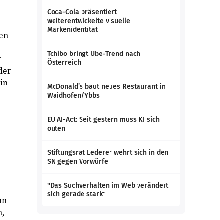
Coca-Cola präsentiert
weiterentwickelte visuelle
Markenidentität
hen
Tchibo bringt Ube-Trend nach
r
Österreich
 der
in
McDonald’s baut neues Restaurant in
Waidhofen/Ybbs
EU AI-Act: Seit gestern muss KI sich
outen
Stiftungsrat Lederer wehrt sich in den
SN gegen Vorwürfe
"Das Suchverhalten im Web verändert
sich gerade stark"
nn
n,