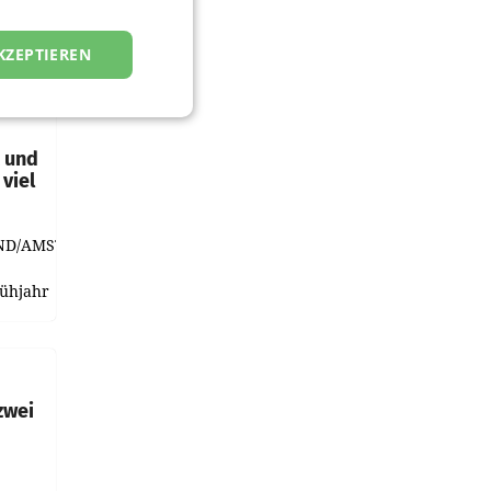
KZEPTIEREN
t und
viel
ND/AMSTERDAM.
rühjahr
h
zwei