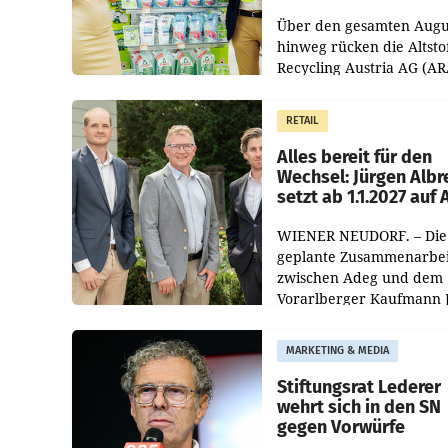
Kreislauffähigkeit
Über den gesamten Augu
hinweg rücken die Altsto
Recycling Austria AG (AR
und der Handelskonzern
Müller die Initiative „Krei
RETAIL
Helden“ in allen
österreichischen Müller-F
Alles bereit für den
Wechsel: Jürgen Albr
setzt ab 1.1.2027 auf
WIENER NEUDORF. – Die
geplante Zusammenarbei
zwischen Adeg und dem
Vorarlberger Kaufmann 
Albrecht ist kartellrechtl
freigegeben: Die
MARKETING & MEDIA
Bundeswettbewerbsbeh
und der Bundeskartellan
Stiftungsrat Lederer
wehrt sich in den SN
gegen Vorwürfe