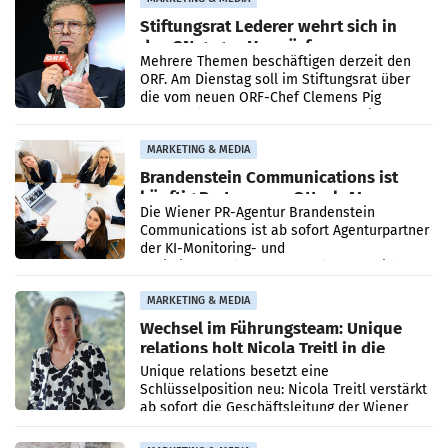
Stiftungsrat Lederer wehrt sich in
den SN gegen Vorwürfe
Mehrere Themen beschäftigen derzeit den
ORF. Am Dienstag soll im Stiftungsrat über
die vom neuen ORF-Chef Clemens Pig
vorgeschlagenen Besetzungen für die
Direktionen abgestimmt werden.
MARKETING & MEDIA
Brandenstein Communications ist
künftig Partner von OtterlyAI
Die Wiener PR-Agentur Brandenstein
Communications ist ab sofort Agenturpartner
der KI-Monitoring- und
Optimierungsplattform OtterlyAI. Damit baut
die Agentur ihr Leistungsportfolio
MARKETING & MEDIA
Wechsel im Führungsteam: Unique
relations holt Nicola Treitl in die
Geschäftsleitung
Unique relations besetzt eine
Schlüsselposition neu: Nicola Treitl verstärkt
ab sofort die Geschäftsleitung der Wiener
PR-Agentur an der Seite von Josef Kalina und
Anna Kalina-Mahr.