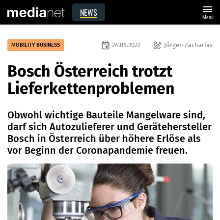
menu
NEWS
Menü
event
draw
24.06.2022
Jürgen Zacharias
MOBILITY BUSINESS
Bosch Österreich trotzt
Lieferkettenproblemen
Obwohl wichtige Bauteile Mangelware sind,
darf sich Autozulieferer und Gerätehersteller
Bosch in Österreich über höhere Erlöse als
vor Beginn der Coronapandemie freuen.