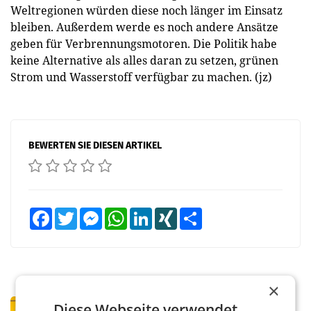
Weltregionen würden diese noch länger im Einsatz
bleiben. Außerdem werde es noch andere Ansätze
geben für Verbrennungsmotoren. Die Politik habe
keine Alternative als alles daran zu setzen, grünen
Strom und Wasserstoff verfügbar zu machen. (jz)
BEWERTEN SIE DIESEN ARTIKEL
Facebook
Twitter
Messenger
WhatsApp
LinkedIn
XING
Teilen
×
PRIMENEWS
Diese Webseite verwendet