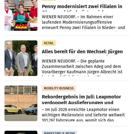
Penny modernisiert zwei Filialen in
Ober- und Niederösterreich
WIENER NEUDORF. – Im Rahmen einer
laufenden Modernisierungsoffensive
erneuert Penny zwei Filialen in Nieder- und
Oberösterreich. Die beiden Standorte liegen
in Haag sowie im rund
RETAIL
Alles bereit für den Wechsel: Jürgen
Albrecht setzt ab 1.1.2027 auf Adeg
WIENER NEUDORF. – Die geplante
Zusammenarbeit zwischen Adeg und dem
Vorarlberger Kaufmann Jürgen Albrecht ist
kartellrechtlich freigegeben: Die
Bundeswettbewerbsbehörde und der
Bundeskartellanwalt
MOBILITY BUSINESS
Rekordergebnis im Juli: Leapmotor
verdoppelt Auslieferungen und
überschreitet die 100.000er-Marke
– Im Juli 2026 erreichte Leapmotor einen
wichtigen Meilenstein und lieferte weltweit
101.267 Fahrzeuge aus, womit sich das
Ergebnis gegenüber Juli 2025 mehr als
verdoppelte (+102
MARKETING & MEDIA