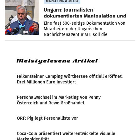
MARKETING & MEDIA
Ungarn: Journalisten
dokumentierten Manipulation und
Zensur
Eine fast 500-seitige Dokumentation von
Mitarbeitern der Ungarischen
Nachrichtenagentur MTI soll die
systematische Nachrichten-Manipulation und
Zensur bei der Agentur während der Zeit
Meistgelesene Artikel
Falkensteiner Camping Wörthersee offiziell eröffnet:
Drei Millionen Euro investiert
Personalwechsel im Marketing von Penny
Österreich und Rewe Großhandel
ORF: Pig legt Personalliste vor
Coca-Cola präsentiert weiterentwickelte visuelle
Markenidentität